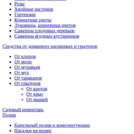
Розы
Хвойные растения
Гортензии
Комнатные цветы
Луковицы, корневища цветов
Саженцы плодовых деревьев
Саженцы ягодных кустарников
Средства от домашних насекомых и грызунов
От клопов
От моли
От муравьев
От мух
От тараканов
От грызунов
От кротов
От крыс
От мышей
Садовый инвентарь
Полив
Капельный полив и комплектующие
Насадки на шланг