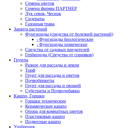
Семена цветов
Семена фирмы ПАРТНЕР
Лук севок, Чеснок
Сидераты
Газонная трава
Защита растений
Фунгициды (средства от болезней растений)
- Фунгициды биологические
- Фунгициды химические
Средства от садовых вредителей
Гербициды (Средства от сорняков)
Грунты
Разное для рассады и земли
Торф
Грунт для рассады и цветов
Почвобрикеты
Грунт для рассады и овощей
Субстраты и Почводобавки
Кашпо, Горшки
Горшки технические
Керамические кашпо
Опора для комнатных цветов
Пластиковые кашпо
Подвесные кашпо
Удобрения