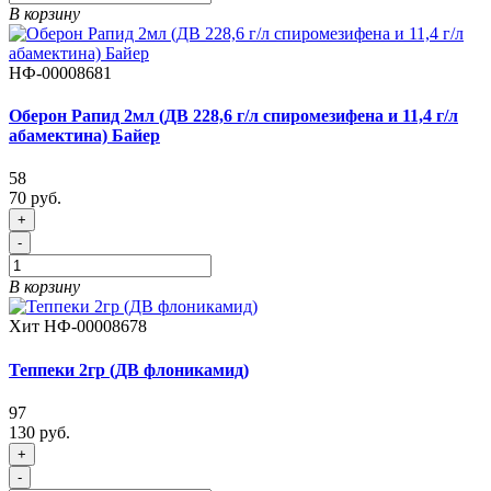
В корзину
НФ-00008681
Оберон Рапид 2мл (ДВ 228,6 г/л спиромезифена и 11,4 г/л
абамектина) Байер
58
70 руб.
+
-
В корзину
Хит
НФ-00008678
Теппеки 2гр (ДВ флоникамид)
97
130 руб.
+
-