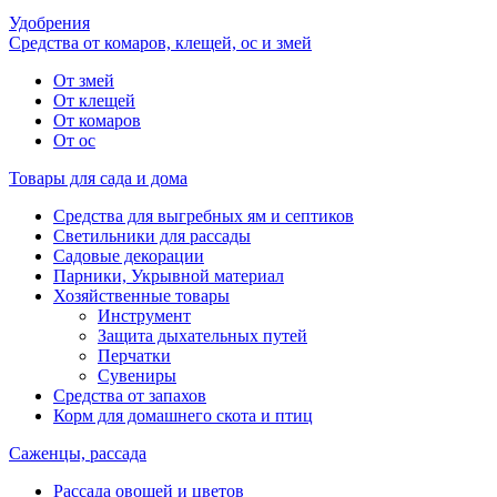
Удобрения
Средства от комаров, клещей, ос и змей
От змей
От клещей
От комаров
От ос
Товары для сада и дома
Средства для выгребных ям и септиков
Светильники для рассады
Садовые декорации
Парники, Укрывной материал
Хозяйственные товары
Инструмент
Защита дыхательных путей
Перчатки
Сувениры
Средства от запахов
Корм для домашнего скота и птиц
Саженцы, рассада
Рассада овощей и цветов