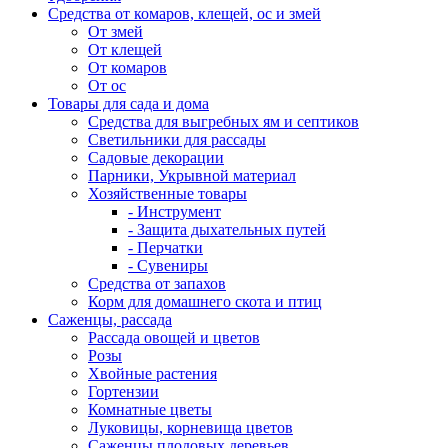
Средства от комаров, клещей, ос и змей
От змей
От клещей
От комаров
От ос
Товары для сада и дома
Средства для выгребных ям и септиков
Светильники для рассады
Садовые декорации
Парники, Укрывной материал
Хозяйственные товары
- Инструмент
- Защита дыхательных путей
- Перчатки
- Сувениры
Средства от запахов
Корм для домашнего скота и птиц
Саженцы, рассада
Рассада овощей и цветов
Розы
Хвойные растения
Гортензии
Комнатные цветы
Луковицы, корневища цветов
Саженцы плодовых деревьев