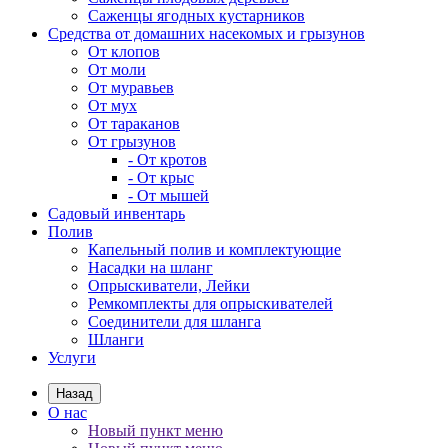
Саженцы ягодных кустарников
Средства от домашних насекомых и грызунов
От клопов
От моли
От муравьев
От мух
От тараканов
От грызунов
- От кротов
- От крыс
- От мышей
Садовый инвентарь
Полив
Капельный полив и комплектующие
Насадки на шланг
Опрыскиватели, Лейки
Ремкомплекты для опрыскивателей
Соединители для шланга
Шланги
Услуги
Назад
О нас
Новый пункт меню