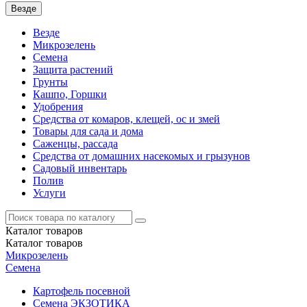
Везде
Везде
Микрозелень
Семена
Защита растений
Грунты
Кашпо, Горшки
Удобрения
Средства от комаров, клещей, ос и змей
Товары для сада и дома
Саженцы, рассада
Средства от домашних насекомых и грызунов
Садовый инвентарь
Полив
Услуги
Каталог
товаров
Каталог
товаров
Микрозелень
Семена
Картофель посевной
Семена ЭКЗОТИКА