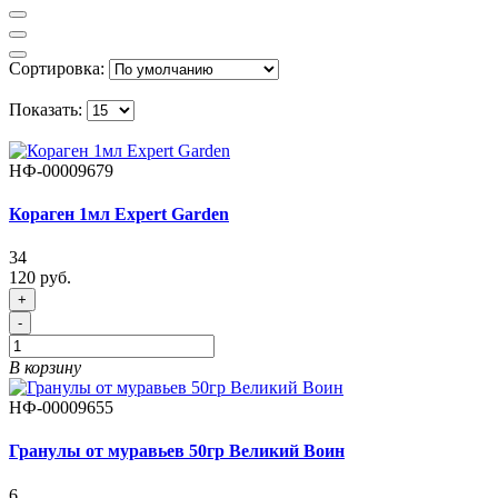
Сортировка:
Показать:
НФ-00009679
Кораген 1мл Expert Garden
34
120 руб.
+
-
В корзину
НФ-00009655
Гранулы от муравьев 50гр Великий Воин
6