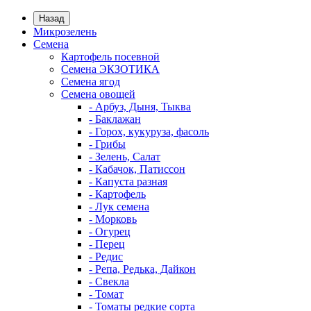
Назад
Микрозелень
Семена
Картофель посевной
Семена ЭКЗОТИКА
Семена ягод
Семена овощей
- Арбуз, Дыня, Тыква
- Баклажан
- Горох, кукуруза, фасоль
- Грибы
- Зелень, Салат
- Кабачок, Патиссон
- Капуста разная
- Картофель
- Лук семена
- Морковь
- Огурец
- Перец
- Редис
- Репа, Редька, Дайкон
- Свекла
- Томат
- Томаты редкие сорта