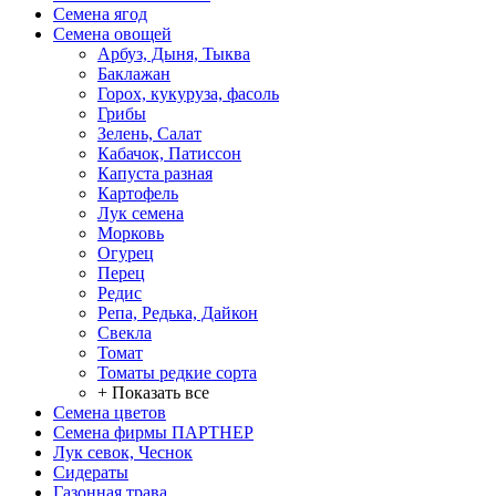
Семена ягод
Семена овощей
Арбуз, Дыня, Тыква
Баклажан
Горох, кукуруза, фасоль
Грибы
Зелень, Салат
Кабачок, Патиссон
Капуста разная
Картофель
Лук семена
Морковь
Огурец
Перец
Редис
Репа, Редька, Дайкон
Свекла
Томат
Томаты редкие сорта
+ Показать все
Семена цветов
Семена фирмы ПАРТНЕР
Лук севок, Чеснок
Сидераты
Газонная трава