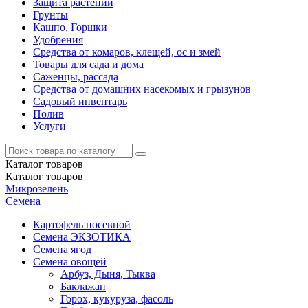
Защита растений
Грунты
Кашпо, Горшки
Удобрения
Средства от комаров, клещей, ос и змей
Товары для сада и дома
Саженцы, рассада
Средства от домашних насекомых и грызунов
Садовый инвентарь
Полив
Услуги
Каталог
товаров
Каталог
товаров
Микрозелень
Семена
Картофель посевной
Семена ЭКЗОТИКА
Семена ягод
Семена овощей
Арбуз, Дыня, Тыква
Баклажан
Горох, кукуруза, фасоль