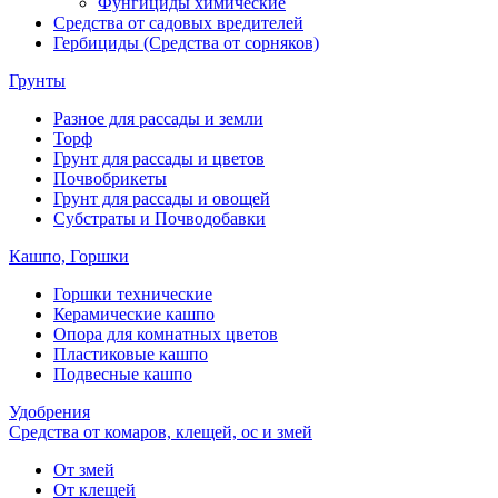
Фунгициды химические
Средства от садовых вредителей
Гербициды (Средства от сорняков)
Грунты
Разное для рассады и земли
Торф
Грунт для рассады и цветов
Почвобрикеты
Грунт для рассады и овощей
Субстраты и Почводобавки
Кашпо, Горшки
Горшки технические
Керамические кашпо
Опора для комнатных цветов
Пластиковые кашпо
Подвесные кашпо
Удобрения
Средства от комаров, клещей, ос и змей
От змей
От клещей