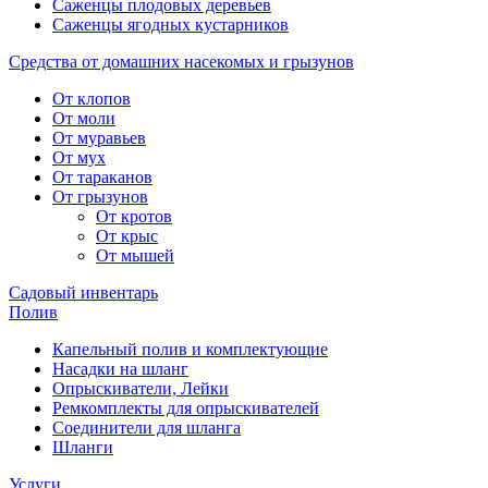
Саженцы плодовых деревьев
Саженцы ягодных кустарников
Средства от домашних насекомых и грызунов
От клопов
От моли
От муравьев
От мух
От тараканов
От грызунов
От кротов
От крыс
От мышей
Садовый инвентарь
Полив
Капельный полив и комплектующие
Насадки на шланг
Опрыскиватели, Лейки
Ремкомплекты для опрыскивателей
Соединители для шланга
Шланги
Услуги