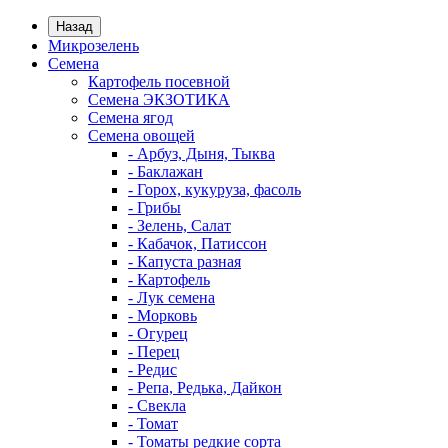
Назад
Микрозелень
Семена
Картофель посевной
Семена ЭКЗОТИКА
Семена ягод
Семена овощей
- Арбуз, Дыня, Тыква
- Баклажан
- Горох, кукуруза, фасоль
- Грибы
- Зелень, Салат
- Кабачок, Патиссон
- Капуста разная
- Картофель
- Лук семена
- Морковь
- Огурец
- Перец
- Редис
- Репа, Редька, Дайкон
- Свекла
- Томат
- Томаты редкие сорта