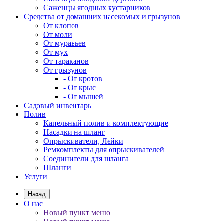
Саженцы ягодных кустарников
Средства от домашних насекомых и грызунов
От клопов
От моли
От муравьев
От мух
От тараканов
От грызунов
- От кротов
- От крыс
- От мышей
Садовый инвентарь
Полив
Капельный полив и комплектующие
Насадки на шланг
Опрыскиватели, Лейки
Ремкомплекты для опрыскивателей
Соединители для шланга
Шланги
Услуги
Назад
О нас
Новый пункт меню