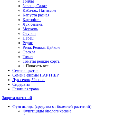
Грибы
Зелень, Салат
Кабачок, Патиссон
Капуста разная
Картофель
Лук семена
Морковь
Огурец
Перец
Редис
Репа, Редька, Дайкон
Свекла
Томат
Томаты редкие сорта
+ Показать все
Семена цветов
Семена фирмы ПАРТНЕР
Лук севок, Чеснок
Сидераты
Газонная трава
Защита растений
Фунгициды (средства от болезней растений)
Фунгициды биологические