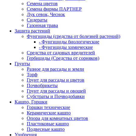
Семена цветов
Семена фирмы ПАРТНЕР
Лук севок, Чеснок
Сидераты
Газонная трава
Защита растений
Фунгициды (средства от болезней растений)
- Фунгициды биологические
- Фунгициды химические
Средства от садовых вредителей
Гербициды (Средства от сорняков)
Грунты
Разное для рассады и земли
Торф
Грунт для рассады и цветов
Почвобрикеты
Грунт для рассады и овощей
Субстраты и Почводобавки
Кашпо, Горшки
Горшки технические
Керамические кашпо
Опора для комнатных цветов
Пластиковые кашпо
Подвесные кашпо
Удобрения