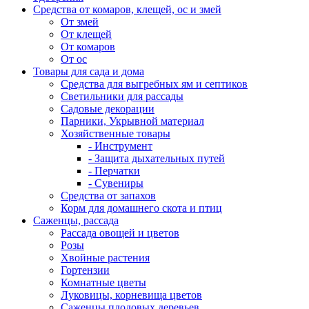
Средства от комаров, клещей, ос и змей
От змей
От клещей
От комаров
От ос
Товары для сада и дома
Средства для выгребных ям и септиков
Светильники для рассады
Садовые декорации
Парники, Укрывной материал
Хозяйственные товары
- Инструмент
- Защита дыхательных путей
- Перчатки
- Сувениры
Средства от запахов
Корм для домашнего скота и птиц
Саженцы, рассада
Рассада овощей и цветов
Розы
Хвойные растения
Гортензии
Комнатные цветы
Луковицы, корневища цветов
Саженцы плодовых деревьев