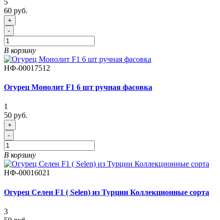
5
60 руб.
+
-
В корзину
НФ-00017512
Огурец Монолит F1 6 шт ручная фасовка
1
50 руб.
+
-
В корзину
НФ-00016021
Огурец Селен F1 ( Selen) из Турции Коллекционные сорта
3