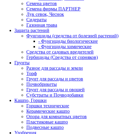
Семена цветов
Семена фирмы ПАРТНЕР
Лук севок, Чеснок
Сидераты
Газонная трава
Защита растений
Фунгициды (средства от болезней растений)
- Фунгициды биологические
- Фунгициды химические
Средства от садовых вредителей
Гербициды (Средства от сорняков)
Грунты
Разное для рассады и земли
Торф
Грунт для рассады и цветов
Почвобрикеты
Грунт для рассады и овощей
Субстраты и Почводобавки
Кашпо, Горшки
Горшки технические
Керамические кашпо
Опора для комнатных цветов
Пластиковые кашпо
Подвесные кашпо
Удобрения