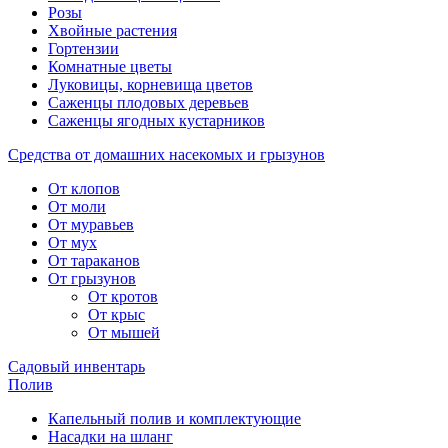
Розы
Хвойные растения
Гортензии
Комнатные цветы
Луковицы, корневища цветов
Саженцы плодовых деревьев
Саженцы ягодных кустарников
Средства от домашних насекомых и грызунов
От клопов
От моли
От муравьев
От мух
От тараканов
От грызунов
От кротов
От крыс
От мышей
Садовый инвентарь
Полив
Капельный полив и комплектующие
Насадки на шланг