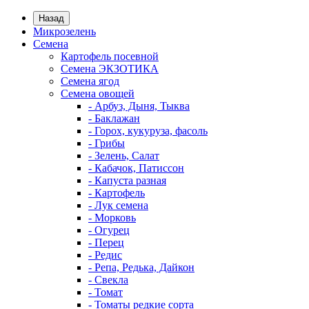
Назад
Микрозелень
Семена
Картофель посевной
Семена ЭКЗОТИКА
Семена ягод
Семена овощей
- Арбуз, Дыня, Тыква
- Баклажан
- Горох, кукуруза, фасоль
- Грибы
- Зелень, Салат
- Кабачок, Патиссон
- Капуста разная
- Картофель
- Лук семена
- Морковь
- Огурец
- Перец
- Редис
- Репа, Редька, Дайкон
- Свекла
- Томат
- Томаты редкие сорта