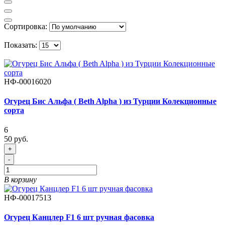
Сортировка:
Показать:
НФ-00016020
Огурец Бис Альфа ( Beth Alpha ) из Турции Колекционные
сорта
6
50 руб.
+
-
В корзину
НФ-00017513
Огурец Канцлер F1 6 шт ручная фасовка