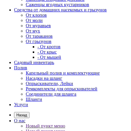
Саженцы ягодных кустарников
Средства от домашних насекомых и грызунов
От клопов
От моли
От муравьев
От мух
От тараканов
От грызунов
- От кротов
- От крыс
- От мышей
Садовый инвентарь
Полив
Капельный полив и комплектующие
Насадки на шланг
Опрыскиватели, Лейки
Ремкомплекты для опрыскивателей
Соединители для шланга
Шланги
Услуги
Назад
О нас
Новый пункт меню