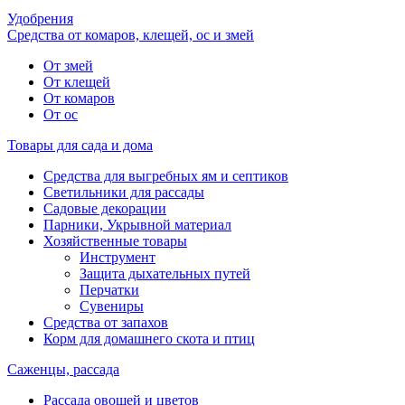
Удобрения
Средства от комаров, клещей, ос и змей
От змей
От клещей
От комаров
От ос
Товары для сада и дома
Средства для выгребных ям и септиков
Светильники для рассады
Садовые декорации
Парники, Укрывной материал
Хозяйственные товары
Инструмент
Защита дыхательных путей
Перчатки
Сувениры
Средства от запахов
Корм для домашнего скота и птиц
Саженцы, рассада
Рассада овощей и цветов