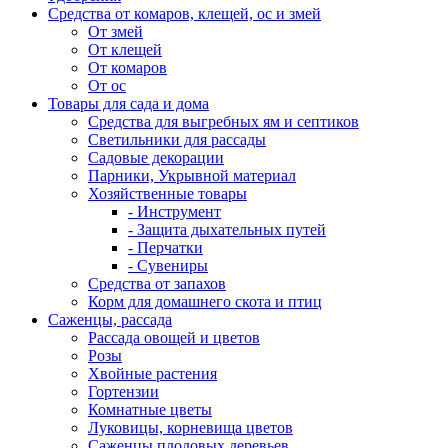
Средства от комаров, клещей, ос и змей
От змей
От клещей
От комаров
От ос
Товары для сада и дома
Средства для выгребных ям и септиков
Светильники для рассады
Садовые декорации
Парники, Укрывной материал
Хозяйственные товары
- Инструмент
- Защита дыхательных путей
- Перчатки
- Сувениры
Средства от запахов
Корм для домашнего скота и птиц
Саженцы, рассада
Рассада овощей и цветов
Розы
Хвойные растения
Гортензии
Комнатные цветы
Луковицы, корневища цветов
Саженцы плодовых деревьев