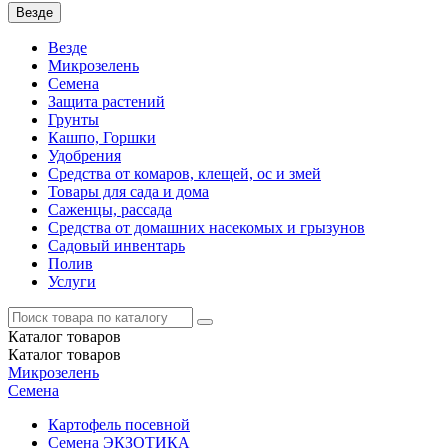
Везде
Везде
Микрозелень
Семена
Защита растений
Грунты
Кашпо, Горшки
Удобрения
Средства от комаров, клещей, ос и змей
Товары для сада и дома
Саженцы, рассада
Средства от домашних насекомых и грызунов
Садовый инвентарь
Полив
Услуги
Каталог
товаров
Каталог
товаров
Микрозелень
Семена
Картофель посевной
Семена ЭКЗОТИКА