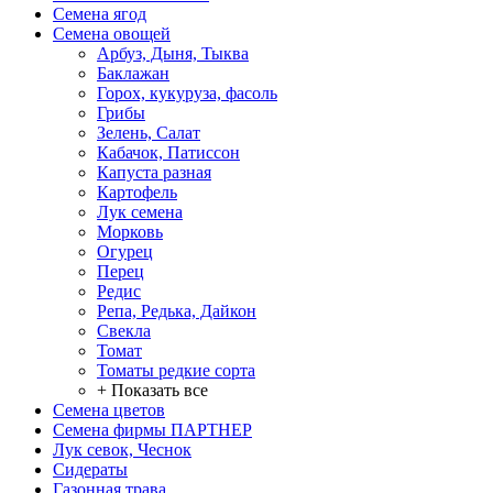
Семена ягод
Семена овощей
Арбуз, Дыня, Тыква
Баклажан
Горох, кукуруза, фасоль
Грибы
Зелень, Салат
Кабачок, Патиссон
Капуста разная
Картофель
Лук семена
Морковь
Огурец
Перец
Редис
Репа, Редька, Дайкон
Свекла
Томат
Томаты редкие сорта
+ Показать все
Семена цветов
Семена фирмы ПАРТНЕР
Лук севок, Чеснок
Сидераты
Газонная трава