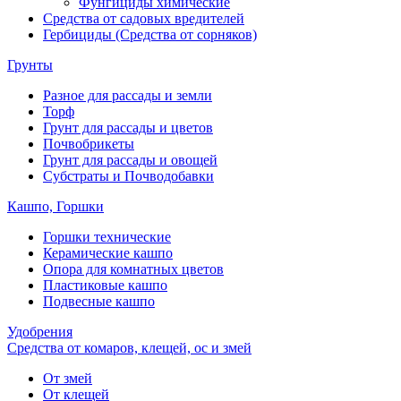
Фунгициды химические
Средства от садовых вредителей
Гербициды (Средства от сорняков)
Грунты
Разное для рассады и земли
Торф
Грунт для рассады и цветов
Почвобрикеты
Грунт для рассады и овощей
Субстраты и Почводобавки
Кашпо, Горшки
Горшки технические
Керамические кашпо
Опора для комнатных цветов
Пластиковые кашпо
Подвесные кашпо
Удобрения
Средства от комаров, клещей, ос и змей
От змей
От клещей