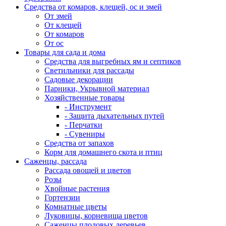
Средства от комаров, клещей, ос и змей
От змей
От клещей
От комаров
От ос
Товары для сада и дома
Средства для выгребных ям и септиков
Светильники для рассады
Садовые декорации
Парники, Укрывной материал
Хозяйственные товары
- Инструмент
- Защита дыхательных путей
- Перчатки
- Сувениры
Средства от запахов
Корм для домашнего скота и птиц
Саженцы, рассада
Рассада овощей и цветов
Розы
Хвойные растения
Гортензии
Комнатные цветы
Луковицы, корневища цветов
Саженцы плодовых деревьев