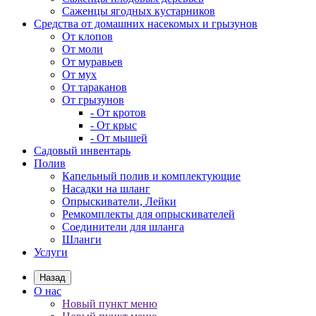
Саженцы ягодных кустарников
Средства от домашних насекомых и грызунов
От клопов
От моли
От муравьев
От мух
От тараканов
От грызунов
- От кротов
- От крыс
- От мышей
Садовый инвентарь
Полив
Капельный полив и комплектующие
Насадки на шланг
Опрыскиватели, Лейки
Ремкомплекты для опрыскивателей
Соединители для шланга
Шланги
Услуги
Назад
О нас
Новый пункт меню