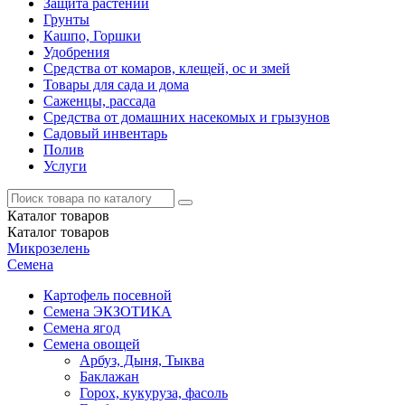
Защита растений
Грунты
Кашпо, Горшки
Удобрения
Средства от комаров, клещей, ос и змей
Товары для сада и дома
Саженцы, рассада
Средства от домашних насекомых и грызунов
Садовый инвентарь
Полив
Услуги
Каталог
товаров
Каталог
товаров
Микрозелень
Семена
Картофель посевной
Семена ЭКЗОТИКА
Семена ягод
Семена овощей
Арбуз, Дыня, Тыква
Баклажан
Горох, кукуруза, фасоль