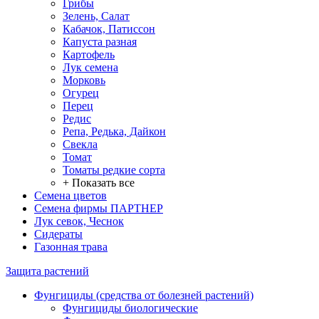
Грибы
Зелень, Салат
Кабачок, Патиссон
Капуста разная
Картофель
Лук семена
Морковь
Огурец
Перец
Редис
Репа, Редька, Дайкон
Свекла
Томат
Томаты редкие сорта
+ Показать все
Семена цветов
Семена фирмы ПАРТНЕР
Лук севок, Чеснок
Сидераты
Газонная трава
Защита растений
Фунгициды (средства от болезней растений)
Фунгициды биологические