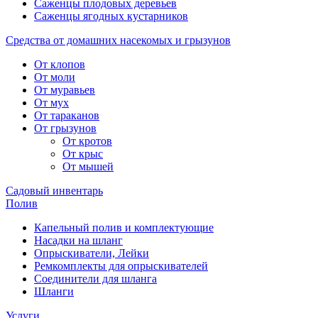
Саженцы плодовых деревьев
Саженцы ягодных кустарников
Средства от домашних насекомых и грызунов
От клопов
От моли
От муравьев
От мух
От тараканов
От грызунов
От кротов
От крыс
От мышей
Садовый инвентарь
Полив
Капельный полив и комплектующие
Насадки на шланг
Опрыскиватели, Лейки
Ремкомплекты для опрыскивателей
Соединители для шланга
Шланги
Услуги