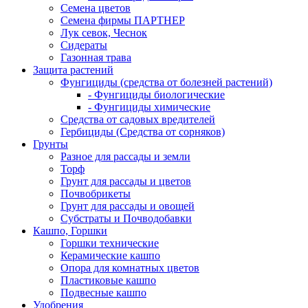
Семена цветов
Семена фирмы ПАРТНЕР
Лук севок, Чеснок
Сидераты
Газонная трава
Защита растений
Фунгициды (средства от болезней растений)
- Фунгициды биологические
- Фунгициды химические
Средства от садовых вредителей
Гербициды (Средства от сорняков)
Грунты
Разное для рассады и земли
Торф
Грунт для рассады и цветов
Почвобрикеты
Грунт для рассады и овощей
Субстраты и Почводобавки
Кашпо, Горшки
Горшки технические
Керамические кашпо
Опора для комнатных цветов
Пластиковые кашпо
Подвесные кашпо
Удобрения