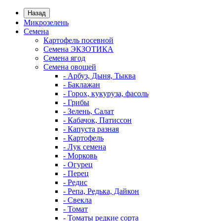
Назад
Микрозелень
Семена
Картофель посевной
Семена ЭКЗОТИКА
Семена ягод
Семена овощей
- Арбуз, Дыня, Тыква
- Баклажан
- Горох, кукуруза, фасоль
- Грибы
- Зелень, Салат
- Кабачок, Патиссон
- Капуста разная
- Картофель
- Лук семена
- Морковь
- Огурец
- Перец
- Редис
- Репа, Редька, Дайкон
- Свекла
- Томат
- Томаты редкие сорта