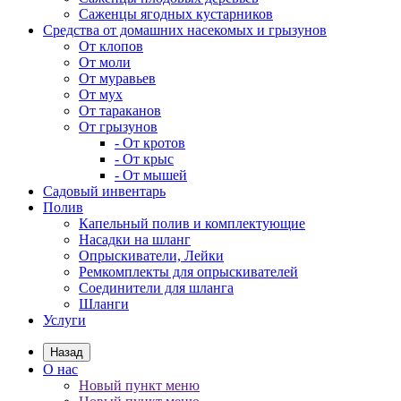
Саженцы ягодных кустарников
Средства от домашних насекомых и грызунов
От клопов
От моли
От муравьев
От мух
От тараканов
От грызунов
- От кротов
- От крыс
- От мышей
Садовый инвентарь
Полив
Капельный полив и комплектующие
Насадки на шланг
Опрыскиватели, Лейки
Ремкомплекты для опрыскивателей
Соединители для шланга
Шланги
Услуги
Назад
О нас
Новый пункт меню