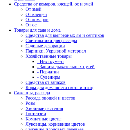
Средства от комаров, клещей, ос и змей
От змей
От клещей
От комаров
От ос
Товары для сада и дома
Средства для выгребных ям и септиков
Светильники для рассады
Садовые декорации
Парники, Укрывной материал
Хозяйственные товары
- Инструмент
- Защита дыхательных путей
- Перчатки
- Сувениры
Средства от запахов
Корм для домашнего скота и птиц
Саженцы, рассада
Рассада овощей и цветов
Розы
Хвойные растения
Гортензии
Комнатные цветы
Луковицы, корневища цветов
Саженцы плодовых деревьев