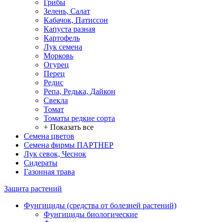
Грибы
Зелень, Салат
Кабачок, Патиссон
Капуста разная
Картофель
Лук семена
Морковь
Огурец
Перец
Редис
Репа, Редька, Дайкон
Свекла
Томат
Томаты редкие сорта
+ Показать все
Семена цветов
Семена фирмы ПАРТНЕР
Лук севок, Чеснок
Сидераты
Газонная трава
Защита растений
Фунгициды (средства от болезней растений)
Фунгициды биологические