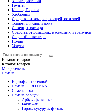
Защита растений
Грунты
Кашпо, Горшки
Удобрения
Средства от комаров, клещей, ос и змей
Товары для сада и дома
Саженцы, рассада
Средства от домашних насекомых и грызунов
Садовый инвентарь
Полив
Услуги
Каталог
товаров
Каталог
товаров
Микрозелень
Семена
Картофель посевной
Семена ЭКЗОТИКА
Семена ягод
Семена овощей
Арбуз, Дыня, Тыква
Баклажан
Горох, кукуруза, фасоль