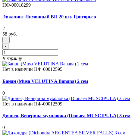
НФ-00018299
Эвкалипт Лимонный ВП 20 шт. Григорьев
2
58 руб.
+
-
В корзину
Нет в наличии
НФ-00012595
Банан (Musa VELUTINA Banana) 2 сем
0
Нет в наличии
НФ-00012599
Дионея, Венерина мухоловка (Dionaea MUSCIPULA) 3 сем
0