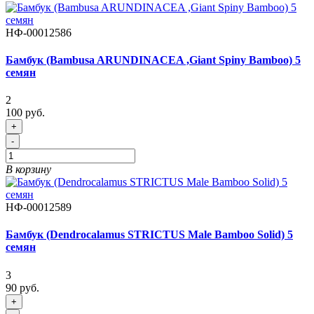
НФ-00012586
Бамбук (Bambusa ARUNDINACEA ,Giant Spiny Bamboo) 5
семян
2
100 руб.
+
-
В корзину
НФ-00012589
Бамбук (Dendrocalamus STRICTUS Male Bamboo Solid) 5
семян
3
90 руб.
+