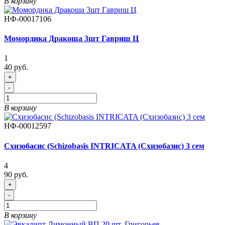
В корзину
НФ-00017106
Момордика Дракоша 3шт Гавриш Ц
1
40 руб.
+
-
В корзину
НФ-00012597
Схизобасис (Schizobasis INTRICATA (Схизобазис) 3 сем
4
90 руб.
+
-
В корзину