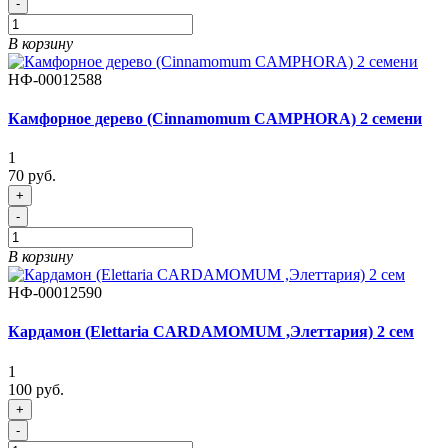
-
В корзину
НФ-00012588
Камфорное дерево (Cinnamomum CAMPHORA) 2 семени
1
70 руб.
+
-
В корзину
НФ-00012590
Кардамон (Elettaria CARDAMOMUM ,Элеттария) 2 сем
1
100 руб.
+
-