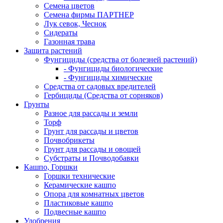
Семена цветов
Семена фирмы ПАРТНЕР
Лук севок, Чеснок
Сидераты
Газонная трава
Защита растений
Фунгициды (средства от болезней растений)
- Фунгициды биологические
- Фунгициды химические
Средства от садовых вредителей
Гербициды (Средства от сорняков)
Грунты
Разное для рассады и земли
Торф
Грунт для рассады и цветов
Почвобрикеты
Грунт для рассады и овощей
Субстраты и Почводобавки
Кашпо, Горшки
Горшки технические
Керамические кашпо
Опора для комнатных цветов
Пластиковые кашпо
Подвесные кашпо
Удобрения