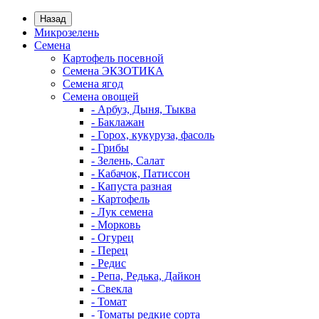
Назад
Микрозелень
Семена
Картофель посевной
Семена ЭКЗОТИКА
Семена ягод
Семена овощей
- Арбуз, Дыня, Тыква
- Баклажан
- Горох, кукуруза, фасоль
- Грибы
- Зелень, Салат
- Кабачок, Патиссон
- Капуста разная
- Картофель
- Лук семена
- Морковь
- Огурец
- Перец
- Редис
- Репа, Редька, Дайкон
- Свекла
- Томат
- Томаты редкие сорта