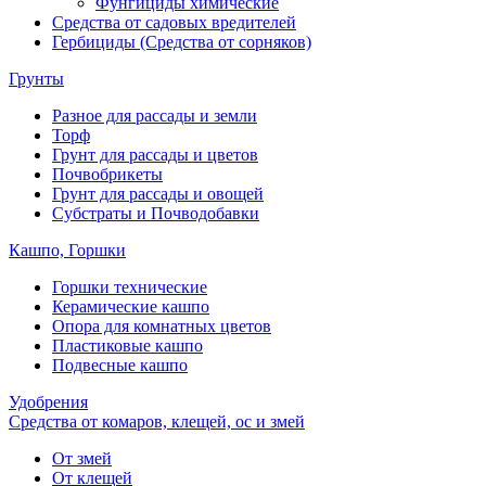
Фунгициды химические
Средства от садовых вредителей
Гербициды (Средства от сорняков)
Грунты
Разное для рассады и земли
Торф
Грунт для рассады и цветов
Почвобрикеты
Грунт для рассады и овощей
Субстраты и Почводобавки
Кашпо, Горшки
Горшки технические
Керамические кашпо
Опора для комнатных цветов
Пластиковые кашпо
Подвесные кашпо
Удобрения
Средства от комаров, клещей, ос и змей
От змей
От клещей