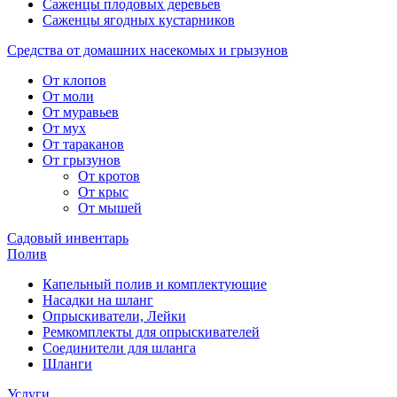
Саженцы плодовых деревьев
Саженцы ягодных кустарников
Средства от домашних насекомых и грызунов
От клопов
От моли
От муравьев
От мух
От тараканов
От грызунов
От кротов
От крыс
От мышей
Садовый инвентарь
Полив
Капельный полив и комплектующие
Насадки на шланг
Опрыскиватели, Лейки
Ремкомплекты для опрыскивателей
Соединители для шланга
Шланги
Услуги