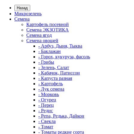
Назад
Микрозелень
Семена
Картофель посевной
Семена ЭКЗОТИКА
Семена ягод
Семена овощей
- Арбуз, Дыня, Тыква
- Баклажан
- Горох, кукуруза, фасоль
- Грибы
- Зелень, Салат
- Кабачок, Патиссон
- Капуста разная
- Картофель
- Лук семена
- Морковь
- Огурец
- Перец
- Редис
- Репа, Редька, Дайкон
- Свекла
- Томат
- Томаты редкие сорта