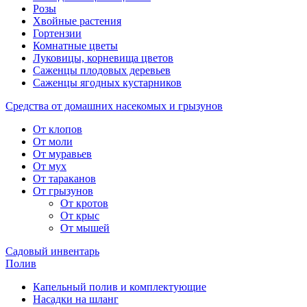
Розы
Хвойные растения
Гортензии
Комнатные цветы
Луковицы, корневища цветов
Саженцы плодовых деревьев
Саженцы ягодных кустарников
Средства от домашних насекомых и грызунов
От клопов
От моли
От муравьев
От мух
От тараканов
От грызунов
От кротов
От крыс
От мышей
Садовый инвентарь
Полив
Капельный полив и комплектующие
Насадки на шланг