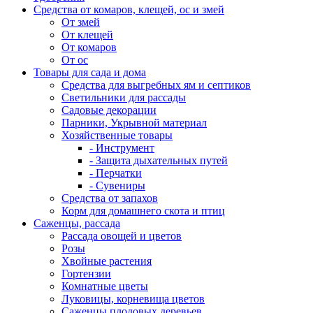
Средства от комаров, клещей, ос и змей
От змей
От клещей
От комаров
От ос
Товары для сада и дома
Средства для выгребных ям и септиков
Светильники для рассады
Садовые декорации
Парники, Укрывной материал
Хозяйственные товары
- Инструмент
- Защита дыхательных путей
- Перчатки
- Сувениры
Средства от запахов
Корм для домашнего скота и птиц
Саженцы, рассада
Рассада овощей и цветов
Розы
Хвойные растения
Гортензии
Комнатные цветы
Луковицы, корневища цветов
Саженцы плодовых деревьев