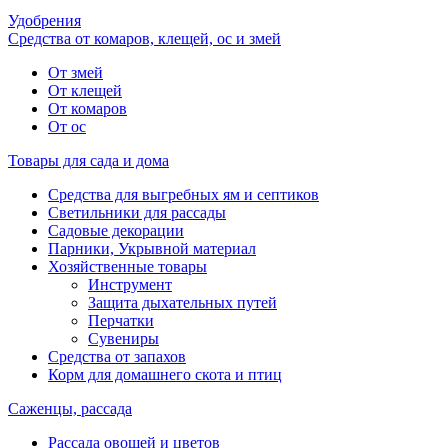
Удобрения
Средства от комаров, клещей, ос и змей
От змей
От клещей
От комаров
От ос
Товары для сада и дома
Средства для выгребных ям и септиков
Светильники для рассады
Садовые декорации
Парники, Укрывной материал
Хозяйственные товары
Инструмент
Защита дыхательных путей
Перчатки
Сувениры
Средства от запахов
Корм для домашнего скота и птиц
Саженцы, рассада
Рассада овощей и цветов