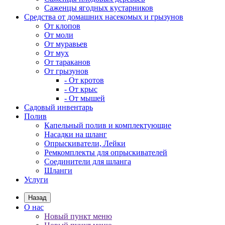
Саженцы ягодных кустарников
Средства от домашних насекомых и грызунов
От клопов
От моли
От муравьев
От мух
От тараканов
От грызунов
- От кротов
- От крыс
- От мышей
Садовый инвентарь
Полив
Капельный полив и комплектующие
Насадки на шланг
Опрыскиватели, Лейки
Ремкомплекты для опрыскивателей
Соединители для шланга
Шланги
Услуги
Назад
О нас
Новый пункт меню