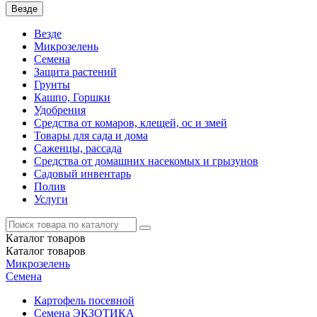
Везде
Везде
Микрозелень
Семена
Защита растений
Грунты
Кашпо, Горшки
Удобрения
Средства от комаров, клещей, ос и змей
Товары для сада и дома
Саженцы, рассада
Средства от домашних насекомых и грызунов
Садовый инвентарь
Полив
Услуги
Каталог
товаров
Каталог
товаров
Микрозелень
Семена
Картофель посевной
Семена ЭКЗОТИКА