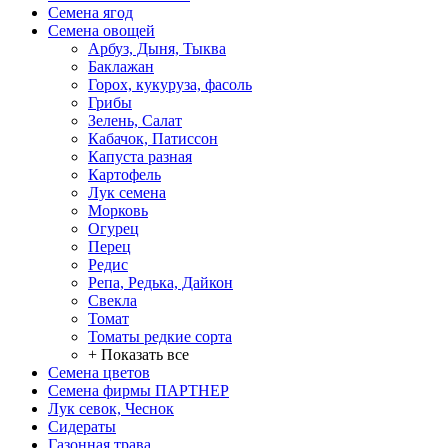
Семена ягод
Семена овощей
Арбуз, Дыня, Тыква
Баклажан
Горох, кукуруза, фасоль
Грибы
Зелень, Салат
Кабачок, Патиссон
Капуста разная
Картофель
Лук семена
Морковь
Огурец
Перец
Редис
Репа, Редька, Дайкон
Свекла
Томат
Томаты редкие сорта
+ Показать все
Семена цветов
Семена фирмы ПАРТНЕР
Лук севок, Чеснок
Сидераты
Газонная трава