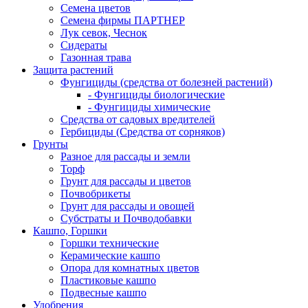
Семена цветов
Семена фирмы ПАРТНЕР
Лук севок, Чеснок
Сидераты
Газонная трава
Защита растений
Фунгициды (средства от болезней растений)
- Фунгициды биологические
- Фунгициды химические
Средства от садовых вредителей
Гербициды (Средства от сорняков)
Грунты
Разное для рассады и земли
Торф
Грунт для рассады и цветов
Почвобрикеты
Грунт для рассады и овощей
Субстраты и Почводобавки
Кашпо, Горшки
Горшки технические
Керамические кашпо
Опора для комнатных цветов
Пластиковые кашпо
Подвесные кашпо
Удобрения