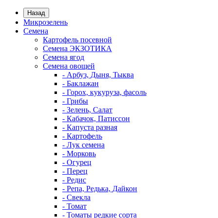
Назад
Микрозелень
Семена
Картофель посевной
Семена ЭКЗОТИКА
Семена ягод
Семена овощей
- Арбуз, Дыня, Тыква
- Баклажан
- Горох, кукуруза, фасоль
- Грибы
- Зелень, Салат
- Кабачок, Патиссон
- Капуста разная
- Картофель
- Лук семена
- Морковь
- Огурец
- Перец
- Редис
- Репа, Редька, Дайкон
- Свекла
- Томат
- Томаты редкие сорта