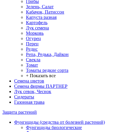
Грибы
Зелень, Салат
Кабачок, Патиссон
Капуста разная
Картофель
Лук семена
Морковь
Огурец
Перец
Редис
Репа, Редька, Дайкон
Свекла
Томат
Томаты редкие сорта
+ Показать все
Семена цветов
Семена фирмы ПАРТНЕР
Лук севок, Чеснок
Сидераты
Газонная трава
Защита растений
Фунгициды (средства от болезней растений)
Фунгициды биологические