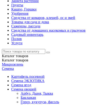
Защита растений
Грунты
Кашпо, Горшки
Удобрения
Средства от комаров, клещей, ос и змей
Товары для сада и дома
Саженцы, рассада
Средства от домашних насекомых и грызунов
Садовый инвентарь
Полив
Услуги
Каталог
товаров
Каталог
товаров
Микрозелень
Семена
Картофель посевной
Семена ЭКЗОТИКА
Семена ягод
Семена овощей
Арбуз, Дыня, Тыква
Баклажан
Горох, кукуруза, фасоль