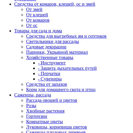
Средства от комаров, клещей, ос и змей
От змей
От клещей
От комаров
От ос
Товары для сада и дома
Средства для выгребных ям и септиков
Светильники для рассады
Садовые декорации
Парники, Укрывной материал
Хозяйственные товары
- Инструмент
- Защита дыхательных путей
- Перчатки
- Сувениры
Средства от запахов
Корм для домашнего скота и птиц
Саженцы, рассада
Рассада овощей и цветов
Розы
Хвойные растения
Гортензии
Комнатные цветы
Луковицы, корневища цветов
Саженцы плодовых деревьев