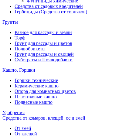
Фунгициды химические
Средства от садовых вредителей
Гербициды (Средства от сорняков)
Грунты
Разное для рассады и земли
Торф
Грунт для рассады и цветов
Почвобрикеты
Грунт для рассады и овощей
Субстраты и Почводобавки
Кашпо, Горшки
Горшки технические
Керамические кашпо
Опора для комнатных цветов
Пластиковые кашпо
Подвесные кашпо
Удобрения
Средства от комаров, клещей, ос и змей
От змей
От клещей