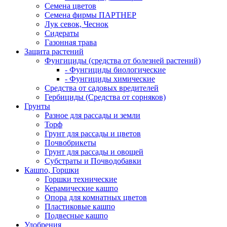
Семена цветов
Семена фирмы ПАРТНЕР
Лук севок, Чеснок
Сидераты
Газонная трава
Защита растений
Фунгициды (средства от болезней растений)
- Фунгициды биологические
- Фунгициды химические
Средства от садовых вредителей
Гербициды (Средства от сорняков)
Грунты
Разное для рассады и земли
Торф
Грунт для рассады и цветов
Почвобрикеты
Грунт для рассады и овощей
Субстраты и Почводобавки
Кашпо, Горшки
Горшки технические
Керамические кашпо
Опора для комнатных цветов
Пластиковые кашпо
Подвесные кашпо
Удобрения