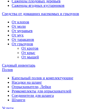
Саженцы плодовых деревьев
Саженцы ягодных кустарников
Средства от домашних насекомых и грызунов
От клопов
От моли
От муравьев
От мух
От тараканов
От грызунов
От кротов
От крыс
От мышей
Садовый инвентарь
Полив
Капельный полив и комплектующие
Насадки на шланг
Опрыскиватели, Лейки
Ремкомплекты для опрыскивателей
Соединители для шланга
Шланги
Услуги