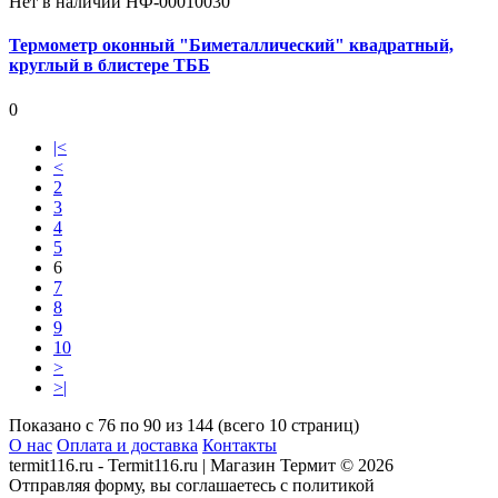
Нет в наличии
НФ-00010030
Термометр оконный "Биметаллический" квадратный,
круглый в блистере ТББ
0
|<
<
2
3
4
5
6
7
8
9
10
>
>|
Показано с 76 по 90 из 144 (всего 10 страниц)
О нас
Оплата и доставка
Контакты
termit116.ru - Termit116.ru | Магазин Термит © 2026
Отправляя форму, вы соглашаетесь с политикой