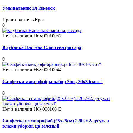
Умывальник 3л Ижевск
Производитель:
Крот
0
Нет в наличии
НФ-00010047
Клубника Настёна Сластёна рассада
0
Нет в наличии
НФ-00010044
Салфетки микрофибра набор 3шт, 30х30смот"
0
Нет в наличии
НФ-00010043
Салфетка из микрофиб.(25х25см) 220г/м2. д/сух. и
влажн.уборки. цв.зеленый