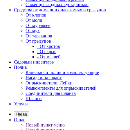
Саженцы ягодных кустарников
Средства от домашних насекомых и грызунов
От клопов
От моли
От муравьев
От мух
От тараканов
От грызунов
- От кротов
- От крыс
- От мышей
Садовый инвентарь
Полив
Капельный полив и комплектующие
Насадки на шланг
Опрыскиватели, Лейки
Ремкомплекты для опрыскивателей
Соединители для шланга
Шланги
Услуги
Назад
О нас
Новый пункт меню