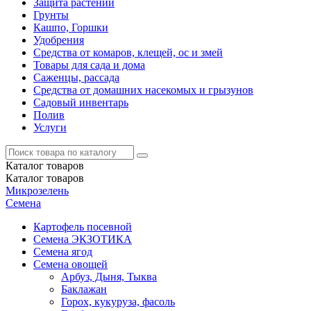
Защита растений
Грунты
Кашпо, Горшки
Удобрения
Средства от комаров, клещей, ос и змей
Товары для сада и дома
Саженцы, рассада
Средства от домашних насекомых и грызунов
Садовый инвентарь
Полив
Услуги
Каталог
товаров
Каталог
товаров
Микрозелень
Семена
Картофель посевной
Семена ЭКЗОТИКА
Семена ягод
Семена овощей
Арбуз, Дыня, Тыква
Баклажан
Горох, кукуруза, фасоль