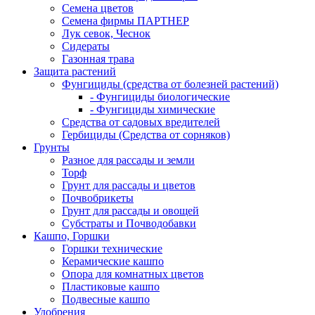
Семена цветов
Семена фирмы ПАРТНЕР
Лук севок, Чеснок
Сидераты
Газонная трава
Защита растений
Фунгициды (средства от болезней растений)
- Фунгициды биологические
- Фунгициды химические
Средства от садовых вредителей
Гербициды (Средства от сорняков)
Грунты
Разное для рассады и земли
Торф
Грунт для рассады и цветов
Почвобрикеты
Грунт для рассады и овощей
Субстраты и Почводобавки
Кашпо, Горшки
Горшки технические
Керамические кашпо
Опора для комнатных цветов
Пластиковые кашпо
Подвесные кашпо
Удобрения