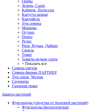
Грибы
Зелень, Салат
Кабачок, Патиссон
Капуста разная
Картофель
Лук семена
Морковь
Огурец
Перец
Редис
Репа, Редька, Дайкон
Свекла
Томат
Томаты редкие сорта
+ Показать все
Семена цветов
Семена фирмы ПАРТНЕР
Лук севок, Чеснок
Сидераты
Газонная трава
Защита растений
Фунгициды (средства от болезней растений)
Фунгициды биологические