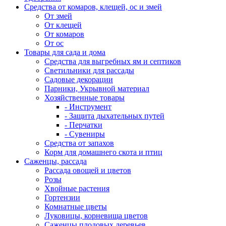
Средства от комаров, клещей, ос и змей
От змей
От клещей
От комаров
От ос
Товары для сада и дома
Средства для выгребных ям и септиков
Светильники для рассады
Садовые декорации
Парники, Укрывной материал
Хозяйственные товары
- Инструмент
- Защита дыхательных путей
- Перчатки
- Сувениры
Средства от запахов
Корм для домашнего скота и птиц
Саженцы, рассада
Рассада овощей и цветов
Розы
Хвойные растения
Гортензии
Комнатные цветы
Луковицы, корневища цветов
Саженцы плодовых деревьев