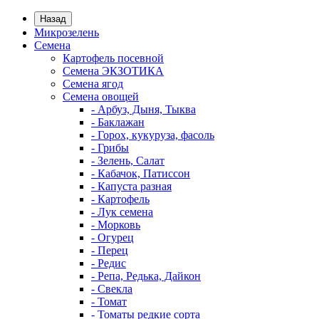
Назад
Микрозелень
Семена
Картофель посевной
Семена ЭКЗОТИКА
Семена ягод
Семена овощей
- Арбуз, Дыня, Тыква
- Баклажан
- Горох, кукуруза, фасоль
- Грибы
- Зелень, Салат
- Кабачок, Патиссон
- Капуста разная
- Картофель
- Лук семена
- Морковь
- Огурец
- Перец
- Редис
- Репа, Редька, Дайкон
- Свекла
- Томат
- Томаты редкие сорта