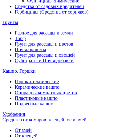
Фунгициды химические
Средства от садовых вредителей
Гербициды (Средства от сорняков)
Грунты
Разное для рассады и земли
Торф
Грунт для рассады и цветов
Почвобрикеты
Грунт для рассады и овощей
Субстраты и Почводобавки
Кашпо, Горшки
Горшки технические
Керамические кашпо
Опора для комнатных цветов
Пластиковые кашпо
Подвесные кашпо
Удобрения
Средства от комаров, клещей, ос и змей
От змей
От клещей