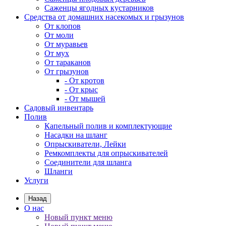
Саженцы ягодных кустарников
Средства от домашних насекомых и грызунов
От клопов
От моли
От муравьев
От мух
От тараканов
От грызунов
- От кротов
- От крыс
- От мышей
Садовый инвентарь
Полив
Капельный полив и комплектующие
Насадки на шланг
Опрыскиватели, Лейки
Ремкомплекты для опрыскивателей
Соединители для шланга
Шланги
Услуги
Назад
О нас
Новый пункт меню