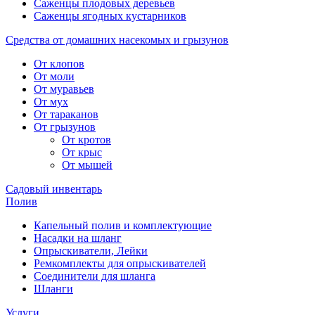
Саженцы плодовых деревьев
Саженцы ягодных кустарников
Средства от домашних насекомых и грызунов
От клопов
От моли
От муравьев
От мух
От тараканов
От грызунов
От кротов
От крыс
От мышей
Садовый инвентарь
Полив
Капельный полив и комплектующие
Насадки на шланг
Опрыскиватели, Лейки
Ремкомплекты для опрыскивателей
Соединители для шланга
Шланги
Услуги