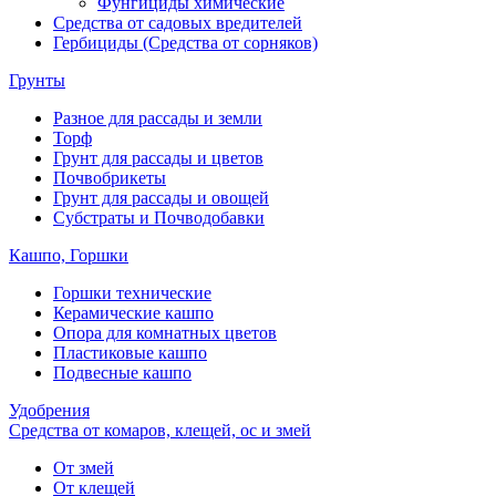
Фунгициды химические
Средства от садовых вредителей
Гербициды (Средства от сорняков)
Грунты
Разное для рассады и земли
Торф
Грунт для рассады и цветов
Почвобрикеты
Грунт для рассады и овощей
Субстраты и Почводобавки
Кашпо, Горшки
Горшки технические
Керамические кашпо
Опора для комнатных цветов
Пластиковые кашпо
Подвесные кашпо
Удобрения
Средства от комаров, клещей, ос и змей
От змей
От клещей