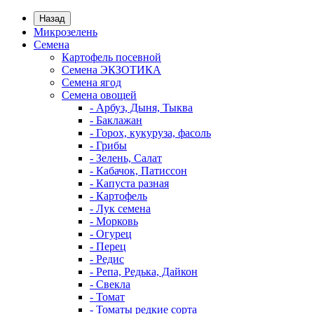
Назад
Микрозелень
Семена
Картофель посевной
Семена ЭКЗОТИКА
Семена ягод
Семена овощей
- Арбуз, Дыня, Тыква
- Баклажан
- Горох, кукуруза, фасоль
- Грибы
- Зелень, Салат
- Кабачок, Патиссон
- Капуста разная
- Картофель
- Лук семена
- Морковь
- Огурец
- Перец
- Редис
- Репа, Редька, Дайкон
- Свекла
- Томат
- Томаты редкие сорта