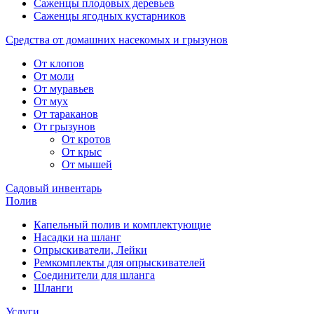
Саженцы плодовых деревьев
Саженцы ягодных кустарников
Средства от домашних насекомых и грызунов
От клопов
От моли
От муравьев
От мух
От тараканов
От грызунов
От кротов
От крыс
От мышей
Садовый инвентарь
Полив
Капельный полив и комплектующие
Насадки на шланг
Опрыскиватели, Лейки
Ремкомплекты для опрыскивателей
Соединители для шланга
Шланги
Услуги