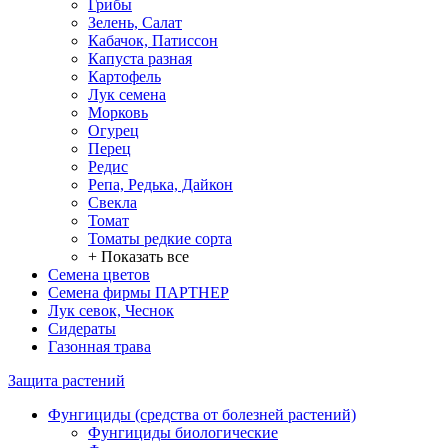
Грибы
Зелень, Салат
Кабачок, Патиссон
Капуста разная
Картофель
Лук семена
Морковь
Огурец
Перец
Редис
Репа, Редька, Дайкон
Свекла
Томат
Томаты редкие сорта
+ Показать все
Семена цветов
Семена фирмы ПАРТНЕР
Лук севок, Чеснок
Сидераты
Газонная трава
Защита растений
Фунгициды (средства от болезней растений)
Фунгициды биологические