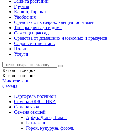
Защита растений
Грунты
Кашпо, Горшки
Удобрения
Средства от комаров, клещей, ос и змей
Товары для сада и дома
Саженцы, рассада
Средства от домашних насекомых и грызунов
Садовый инвентарь
Полив
Услуги
Каталог
товаров
Каталог
товаров
Микрозелень
Семена
Картофель посевной
Семена ЭКЗОТИКА
Семена ягод
Семена овощей
Арбуз, Дыня, Тыква
Баклажан
Горох, кукуруза, фасоль