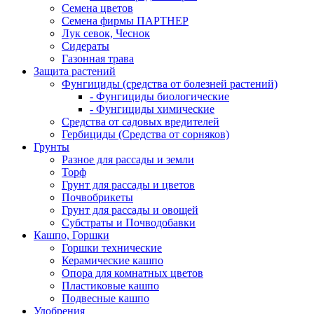
Семена цветов
Семена фирмы ПАРТНЕР
Лук севок, Чеснок
Сидераты
Газонная трава
Защита растений
Фунгициды (средства от болезней растений)
- Фунгициды биологические
- Фунгициды химические
Средства от садовых вредителей
Гербициды (Средства от сорняков)
Грунты
Разное для рассады и земли
Торф
Грунт для рассады и цветов
Почвобрикеты
Грунт для рассады и овощей
Субстраты и Почводобавки
Кашпо, Горшки
Горшки технические
Керамические кашпо
Опора для комнатных цветов
Пластиковые кашпо
Подвесные кашпо
Удобрения