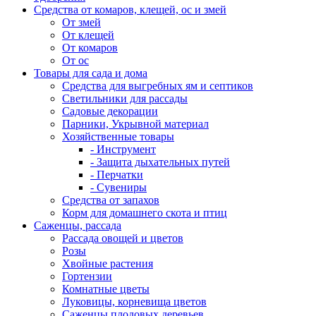
Средства от комаров, клещей, ос и змей
От змей
От клещей
От комаров
От ос
Товары для сада и дома
Средства для выгребных ям и септиков
Светильники для рассады
Садовые декорации
Парники, Укрывной материал
Хозяйственные товары
- Инструмент
- Защита дыхательных путей
- Перчатки
- Сувениры
Средства от запахов
Корм для домашнего скота и птиц
Саженцы, рассада
Рассада овощей и цветов
Розы
Хвойные растения
Гортензии
Комнатные цветы
Луковицы, корневища цветов
Саженцы плодовых деревьев