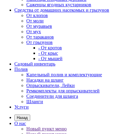
Саженцы ягодных кустарников
Средства от домашних насекомых и грызунов
От клопов
От моли
От муравьев
От мух
От тараканов
От грызунов
- От кротов
- От крыс
- От мышей
Садовый инвентарь
Полив
Капельный полив и комплектующие
Насадки на шланг
Опрыскиватели, Лейки
Ремкомплекты для опрыскивателей
Соединители для шланга
Шланги
Услуги
Назад
О нас
Новый пункт меню