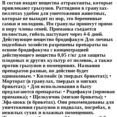
В состав входят вещества аттрактанты, которые
привлекают грызунов. Раттидион в гранулах-
пеллетах удобен для уничтожения животных,
которые не выходят из нор, это беременные
самки и молодняк. Им гранулы принесут прямо
в нору члены семей. Приманка съедается
полностью, гибель наступает через 4-6 дней.
Действующее вещество бродифакум Для личных
подсобных хозяйств разрешены препараты на
основе бродифакума с концентрацией
действующего вещества 0,05 г/кг для защиты
плодовых и других культур от полевок, а также
против грызунов в помещениях. Названия
препаратов разные, но действие будет
одинаковым. • Килмайс (в твердых брикетах); •
Морторат (в гранулах, твердых и мягких
брикетах); • Для использования в быту
предлагаются препараты: • Родефакум (зерновая
приманка); • Щелкунчик (мягкие брикеты); •
Эфа-шокк (в брикетах). Они рекомендованы для
уничтожения грызунов в подвалах, погребах, в
нежилых сухих и влажных помещениях.