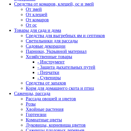
Средства от комаров, клещей, ос и змей
От змей
От клещей
От комаров
От ос
Товары для сада и дома
Средства для выгребных ям и септиков
Светильники для рассады
Садовые декорации
Парники, Укрывной материал
Хозяйственные товары
- Инструмент
- Защита дыхательных путей
- Перчатки
- Сувениры
Средства от запахов
Корм для домашнего скота и птиц
Саженцы, рассада
Рассада овощей и цветов
Розы
Хвойные растения
Гортензии
Комнатные цветы
Луковицы, корневища цветов
Саженцы плодовых деревьев