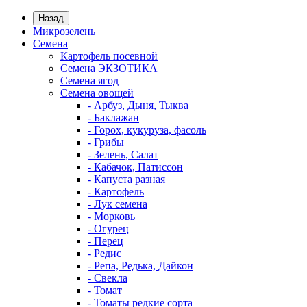
Назад
Микрозелень
Семена
Картофель посевной
Семена ЭКЗОТИКА
Семена ягод
Семена овощей
- Арбуз, Дыня, Тыква
- Баклажан
- Горох, кукуруза, фасоль
- Грибы
- Зелень, Салат
- Кабачок, Патиссон
- Капуста разная
- Картофель
- Лук семена
- Морковь
- Огурец
- Перец
- Редис
- Репа, Редька, Дайкон
- Свекла
- Томат
- Томаты редкие сорта