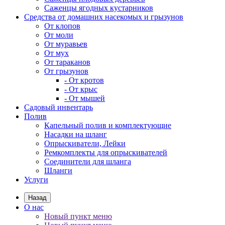
Саженцы ягодных кустарников
Средства от домашних насекомых и грызунов
От клопов
От моли
От муравьев
От мух
От тараканов
От грызунов
- От кротов
- От крыс
- От мышей
Садовый инвентарь
Полив
Капельный полив и комплектующие
Насадки на шланг
Опрыскиватели, Лейки
Ремкомплекты для опрыскивателей
Соединители для шланга
Шланги
Услуги
Назад
О нас
Новый пункт меню