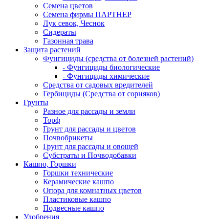
Семена цветов
Семена фирмы ПАРТНЕР
Лук севок, Чеснок
Сидераты
Газонная трава
Защита растений
Фунгициды (средства от болезней растений)
- Фунгициды биологические
- Фунгициды химические
Средства от садовых вредителей
Гербициды (Средства от сорняков)
Грунты
Разное для рассады и земли
Торф
Грунт для рассады и цветов
Почвобрикеты
Грунт для рассады и овощей
Субстраты и Почводобавки
Кашпо, Горшки
Горшки технические
Керамические кашпо
Опора для комнатных цветов
Пластиковые кашпо
Подвесные кашпо
Удобрения