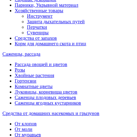
Парники, Укрывной материал
Хозяйственные товары
Инструмент
Защита дыхательных путей
Перчатки
Сувениры
Средства от запахов
Корм для домашнего скота и птиц
Саженцы, рассада
Рассада овощей и цветов
Розы
Хвойные растения
Гортензии
Комнатные цветы
Луковицы, корневища цветов
Саженцы плодовых деревьев
Саженцы ягодных кустарников
Средства от домашних насекомых и грызунов
От клопов
От моли
От муравьев