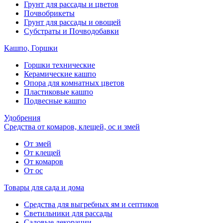
Грунт для рассады и цветов
Почвобрикеты
Грунт для рассады и овощей
Субстраты и Почводобавки
Кашпо, Горшки
Горшки технические
Керамические кашпо
Опора для комнатных цветов
Пластиковые кашпо
Подвесные кашпо
Удобрения
Средства от комаров, клещей, ос и змей
От змей
От клещей
От комаров
От ос
Товары для сада и дома
Средства для выгребных ям и септиков
Светильники для рассады
Садовые декорации