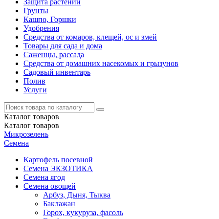
Защита растений
Грунты
Кашпо, Горшки
Удобрения
Средства от комаров, клещей, ос и змей
Товары для сада и дома
Саженцы, рассада
Средства от домашних насекомых и грызунов
Садовый инвентарь
Полив
Услуги
Каталог
товаров
Каталог
товаров
Микрозелень
Семена
Картофель посевной
Семена ЭКЗОТИКА
Семена ягод
Семена овощей
Арбуз, Дыня, Тыква
Баклажан
Горох, кукуруза, фасоль