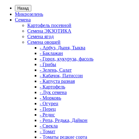
Назад
Микрозелень
Семена
Картофель посевной
Семена ЭКЗОТИКА
Семена ягод
Семена овощей
- Арбуз, Дыня, Тыква
- Баклажан
- Горох, кукуруза, фасоль
- Грибы
- Зелень, Салат
- Кабачок, Патиссон
- Капуста разная
- Картофель
- Лук семена
- Морковь
- Огурец
- Перец
- Редис
- Репа, Редька, Дайкон
- Свекла
- Томат
- Томаты редкие сорта