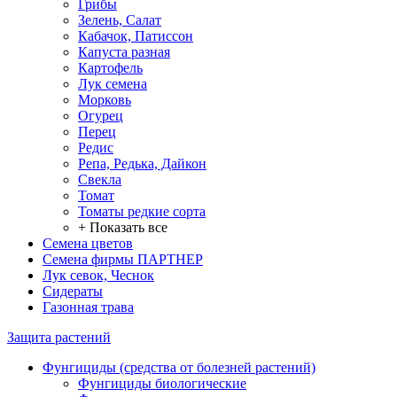
Грибы
Зелень, Салат
Кабачок, Патиссон
Капуста разная
Картофель
Лук семена
Морковь
Огурец
Перец
Редис
Репа, Редька, Дайкон
Свекла
Томат
Томаты редкие сорта
+ Показать все
Семена цветов
Семена фирмы ПАРТНЕР
Лук севок, Чеснок
Сидераты
Газонная трава
Защита растений
Фунгициды (средства от болезней растений)
Фунгициды биологические