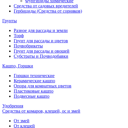
Фунгициды химические
Средства от садовых вредителей
Гербициды (Средства от сорняков)
Грунты
Разное для рассады и земли
Торф
Грунт для рассады и цветов
Почвобрикеты
Грунт для рассады и овощей
Субстраты и Почводобавки
Кашпо, Горшки
Горшки технические
Керамические кашпо
Опора для комнатных цветов
Пластиковые кашпо
Подвесные кашпо
Удобрения
Средства от комаров, клещей, ос и змей
От змей
От клещей