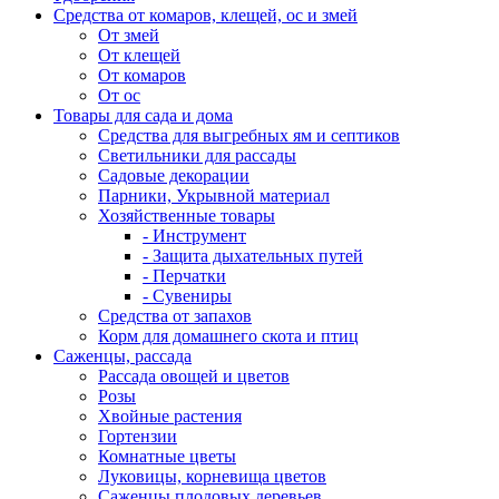
Средства от комаров, клещей, ос и змей
От змей
От клещей
От комаров
От ос
Товары для сада и дома
Средства для выгребных ям и септиков
Светильники для рассады
Садовые декорации
Парники, Укрывной материал
Хозяйственные товары
- Инструмент
- Защита дыхательных путей
- Перчатки
- Сувениры
Средства от запахов
Корм для домашнего скота и птиц
Саженцы, рассада
Рассада овощей и цветов
Розы
Хвойные растения
Гортензии
Комнатные цветы
Луковицы, корневища цветов
Саженцы плодовых деревьев