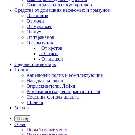
Саженцы ягодных кустарников
Средства от домашних насекомых и грызунов
От клопов
От моли
От муравьев
От мух
От тараканов
От грызунов
- От кротов
- От крыс
- От мышей
Садовый инвентарь
Полив
Капельный полив и комплектующие
Насадки на шланг
Опрыскиватели, Лейки
Ремкомплекты для опрыскивателей
Соединители для шланга
Шланги
Услуги
Назад
О нас
Новый пункт меню