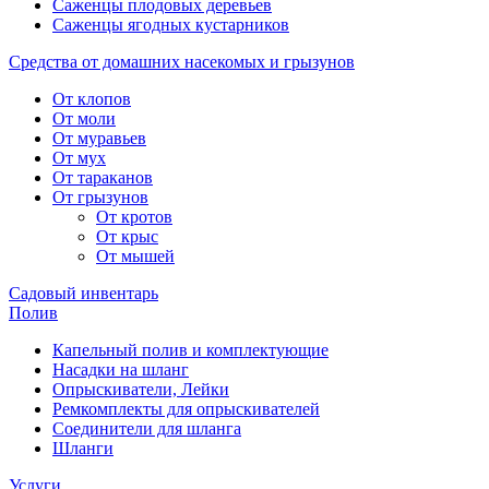
Саженцы плодовых деревьев
Саженцы ягодных кустарников
Средства от домашних насекомых и грызунов
От клопов
От моли
От муравьев
От мух
От тараканов
От грызунов
От кротов
От крыс
От мышей
Садовый инвентарь
Полив
Капельный полив и комплектующие
Насадки на шланг
Опрыскиватели, Лейки
Ремкомплекты для опрыскивателей
Соединители для шланга
Шланги
Услуги