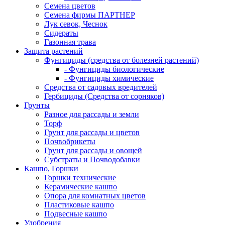
Семена цветов
Семена фирмы ПАРТНЕР
Лук севок, Чеснок
Сидераты
Газонная трава
Защита растений
Фунгициды (средства от болезней растений)
- Фунгициды биологические
- Фунгициды химические
Средства от садовых вредителей
Гербициды (Средства от сорняков)
Грунты
Разное для рассады и земли
Торф
Грунт для рассады и цветов
Почвобрикеты
Грунт для рассады и овощей
Субстраты и Почводобавки
Кашпо, Горшки
Горшки технические
Керамические кашпо
Опора для комнатных цветов
Пластиковые кашпо
Подвесные кашпо
Удобрения