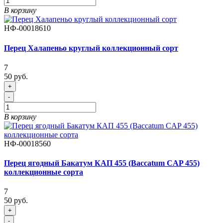
В корзину
НФ-00018610
Перец Халапеньо круглый коллекционный сорт
7
50 руб.
+
-
В корзину
НФ-00018560
Перец ягодный Бакатум КАП 455 (Baccatum CAP 455)
коллекционные сорта
7
50 руб.
+
-