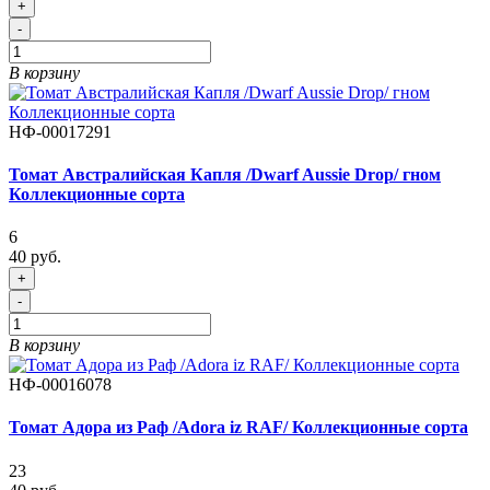
+
-
В корзину
НФ-00017291
Томат Австралийская Капля /Dwarf Aussie Drop/ гном
Коллекционные сорта
6
40 руб.
+
-
В корзину
НФ-00016078
Томат Адора из Раф /Adora iz RAF/ Коллекционные сорта
23