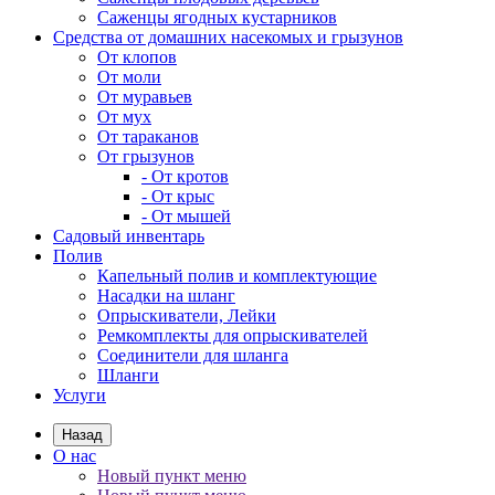
Саженцы ягодных кустарников
Средства от домашних насекомых и грызунов
От клопов
От моли
От муравьев
От мух
От тараканов
От грызунов
- От кротов
- От крыс
- От мышей
Садовый инвентарь
Полив
Капельный полив и комплектующие
Насадки на шланг
Опрыскиватели, Лейки
Ремкомплекты для опрыскивателей
Соединители для шланга
Шланги
Услуги
Назад
О нас
Новый пункт меню