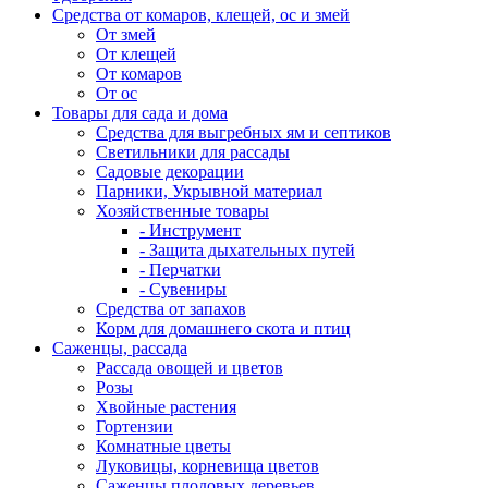
Средства от комаров, клещей, ос и змей
От змей
От клещей
От комаров
От ос
Товары для сада и дома
Средства для выгребных ям и септиков
Светильники для рассады
Садовые декорации
Парники, Укрывной материал
Хозяйственные товары
- Инструмент
- Защита дыхательных путей
- Перчатки
- Сувениры
Средства от запахов
Корм для домашнего скота и птиц
Саженцы, рассада
Рассада овощей и цветов
Розы
Хвойные растения
Гортензии
Комнатные цветы
Луковицы, корневища цветов
Саженцы плодовых деревьев