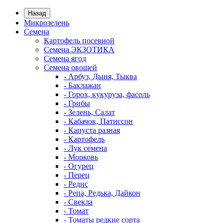
Назад
Микрозелень
Семена
Картофель посевной
Семена ЭКЗОТИКА
Семена ягод
Семена овощей
- Арбуз, Дыня, Тыква
- Баклажан
- Горох, кукуруза, фасоль
- Грибы
- Зелень, Салат
- Кабачок, Патиссон
- Капуста разная
- Картофель
- Лук семена
- Морковь
- Огурец
- Перец
- Редис
- Репа, Редька, Дайкон
- Свекла
- Томат
- Томаты редкие сорта