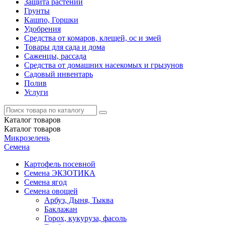
Защита растений
Грунты
Кашпо, Горшки
Удобрения
Средства от комаров, клещей, ос и змей
Товары для сада и дома
Саженцы, рассада
Средства от домашних насекомых и грызунов
Садовый инвентарь
Полив
Услуги
Каталог
товаров
Каталог
товаров
Микрозелень
Семена
Картофель посевной
Семена ЭКЗОТИКА
Семена ягод
Семена овощей
Арбуз, Дыня, Тыква
Баклажан
Горох, кукуруза, фасоль