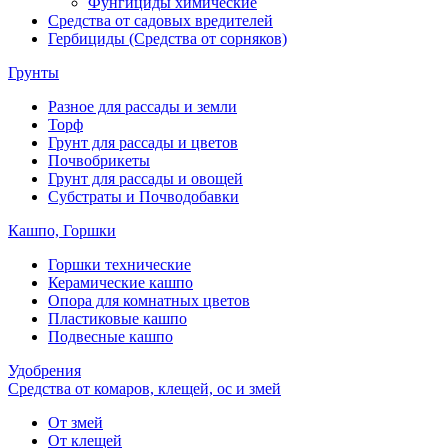
Фунгициды химические
Средства от садовых вредителей
Гербициды (Средства от сорняков)
Грунты
Разное для рассады и земли
Торф
Грунт для рассады и цветов
Почвобрикеты
Грунт для рассады и овощей
Субстраты и Почводобавки
Кашпо, Горшки
Горшки технические
Керамические кашпо
Опора для комнатных цветов
Пластиковые кашпо
Подвесные кашпо
Удобрения
Средства от комаров, клещей, ос и змей
От змей
От клещей