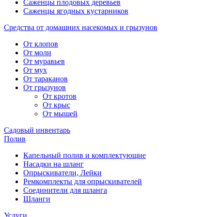
Саженцы плодовых деревьев
Саженцы ягодных кустарников
Средства от домашних насекомых и грызунов
От клопов
От моли
От муравьев
От мух
От тараканов
От грызунов
От кротов
От крыс
От мышей
Садовый инвентарь
Полив
Капельный полив и комплектующие
Насадки на шланг
Опрыскиватели, Лейки
Ремкомплекты для опрыскивателей
Соединители для шланга
Шланги
Услуги