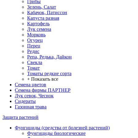
Грибы
Зелень, Салат
Кабачок, Патиссон
Капуста разная
Картофель
Лук семена
Морковь
Огурец
Перец
Редис
Репа, Редька, Дайкон
Свекла
Томат
Томаты редкие сорта
+ Показать все
Семена цветов
Семена фирмы ПАРТНЕР
Лук севок, Чеснок
Сидераты
Газонная трава
Защита растений
Фунгициды (средства от болезней растений)
Фунгициды биологические