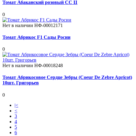
Томат Абаканский розовый СС Ц
0
Нет в наличии
НФ-00012171
Томат Абрикос F1 Сады Росии
0
Нет в наличии
НФ-00018248
Томат Абрикосовое Сердце Зебры (Coeur De Zebre Apricot)
10шт. Григорьев
0
|<
<
3
4
5
6