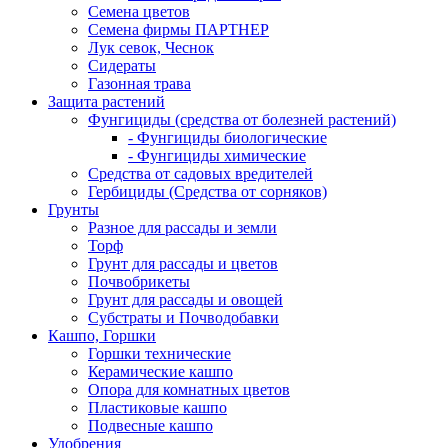
Семена цветов
Семена фирмы ПАРТНЕР
Лук севок, Чеснок
Сидераты
Газонная трава
Защита растений
Фунгициды (средства от болезней растений)
- Фунгициды биологические
- Фунгициды химические
Средства от садовых вредителей
Гербициды (Средства от сорняков)
Грунты
Разное для рассады и земли
Торф
Грунт для рассады и цветов
Почвобрикеты
Грунт для рассады и овощей
Субстраты и Почводобавки
Кашпо, Горшки
Горшки технические
Керамические кашпо
Опора для комнатных цветов
Пластиковые кашпо
Подвесные кашпо
Удобрения