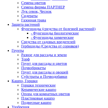
Семена цветов
Семена фирмы ПАРТНЕР
Лук севок, Чеснок
Сидераты
Газонная трава
Защита растений
Фунгициды (средства от болезней растений)
- Фунгициды биологические
- Фунгициды химические
Средства от садовых вредителей
Гербициды (Средства от сорняков)
Грунты
Разное для рассады и земли
Торф
Грунт для рассады и цветов
Почвобрикеты
Грунт для рассады и овощей
Субстраты и Почводобавки
Кашпо, Горшки
Горшки технические
Керамические кашпо
Опора для комнатных цветов
Пластиковые кашпо
Подвесные кашпо
Удобрения