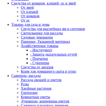
Средства от комаров, клещей, ос и змей
От змей
От клещей
От комаров
От ос
Товары для сада и дома
Средства для выгребных ям и септиков
Светильники для рассады
Садовые декорации
Парники, Укрывной материал
Хозяйственные товары
- Инструмент
- Защита дыхательных путей
- Перчатки
- Сувениры
Средства от запахов
Корм для домашнего скота и птиц
Саженцы, рассада
Рассада овощей и цветов
Розы
Хвойные растения
Гортензии
Комнатные цветы
Луковицы, корневища цветов
Саженцы плодовых деревьев