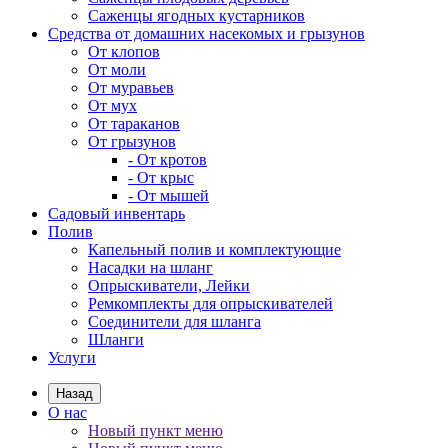
Саженцы ягодных кустарников
Средства от домашних насекомых и грызунов
От клопов
От моли
От муравьев
От мух
От тараканов
От грызунов
- От кротов
- От крыс
- От мышей
Садовый инвентарь
Полив
Капельный полив и комплектующие
Насадки на шланг
Опрыскиватели, Лейки
Ремкомплекты для опрыскивателей
Соединители для шланга
Шланги
Услуги
Назад
О нас
Новый пункт меню