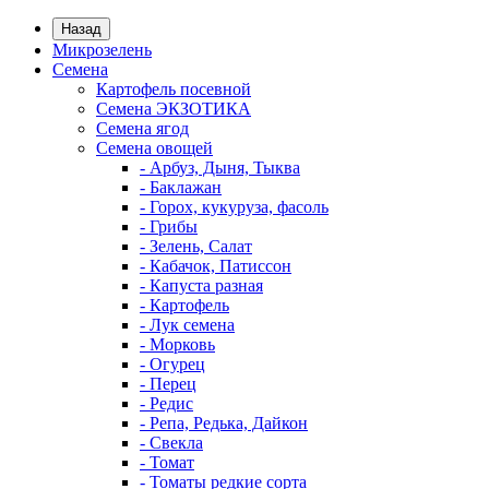
Назад
Микрозелень
Семена
Картофель посевной
Семена ЭКЗОТИКА
Семена ягод
Семена овощей
- Арбуз, Дыня, Тыква
- Баклажан
- Горох, кукуруза, фасоль
- Грибы
- Зелень, Салат
- Кабачок, Патиссон
- Капуста разная
- Картофель
- Лук семена
- Морковь
- Огурец
- Перец
- Редис
- Репа, Редька, Дайкон
- Свекла
- Томат
- Томаты редкие сорта