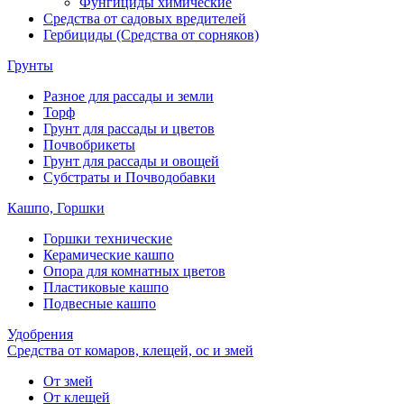
Фунгициды химические
Средства от садовых вредителей
Гербициды (Средства от сорняков)
Грунты
Разное для рассады и земли
Торф
Грунт для рассады и цветов
Почвобрикеты
Грунт для рассады и овощей
Субстраты и Почводобавки
Кашпо, Горшки
Горшки технические
Керамические кашпо
Опора для комнатных цветов
Пластиковые кашпо
Подвесные кашпо
Удобрения
Средства от комаров, клещей, ос и змей
От змей
От клещей