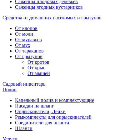
Саженцы плодовых деревьев
Саженцы ягодных кустарников
Средства от домашних насекомых и грызунов
От клопов
От моли
От муравьев
От мух
От тараканов
От грызунов
От кротов
От крыс
От мышей
Садовый инвентарь
Полив
Капельный полив и комплектующие
Насадки на шланг
Опрыскиватели, Лейки
Ремкомплекты для опрыскивателей
Соединители для шланга
Шланги
Услуги