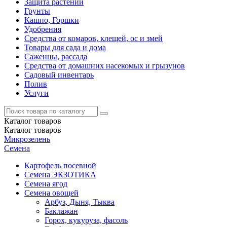
Защита растений
Грунты
Кашпо, Горшки
Удобрения
Средства от комаров, клещей, ос и змей
Товары для сада и дома
Саженцы, рассада
Средства от домашних насекомых и грызунов
Садовый инвентарь
Полив
Услуги
Каталог
товаров
Каталог
товаров
Микрозелень
Семена
Картофель посевной
Семена ЭКЗОТИКА
Семена ягод
Семена овощей
Арбуз, Дыня, Тыква
Баклажан
Горох, кукуруза, фасоль