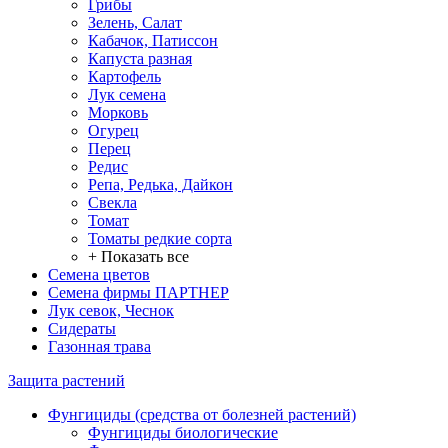
Грибы
Зелень, Салат
Кабачок, Патиссон
Капуста разная
Картофель
Лук семена
Морковь
Огурец
Перец
Редис
Репа, Редька, Дайкон
Свекла
Томат
Томаты редкие сорта
+ Показать все
Семена цветов
Семена фирмы ПАРТНЕР
Лук севок, Чеснок
Сидераты
Газонная трава
Защита растений
Фунгициды (средства от болезней растений)
Фунгициды биологические