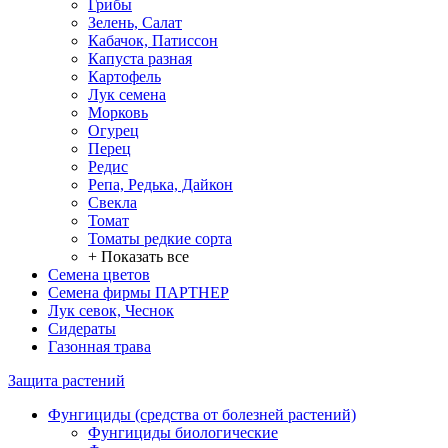
Грибы
Зелень, Салат
Кабачок, Патиссон
Капуста разная
Картофель
Лук семена
Морковь
Огурец
Перец
Редис
Репа, Редька, Дайкон
Свекла
Томат
Томаты редкие сорта
+ Показать все
Семена цветов
Семена фирмы ПАРТНЕР
Лук севок, Чеснок
Сидераты
Газонная трава
Защита растений
Фунгициды (средства от болезней растений)
Фунгициды биологические