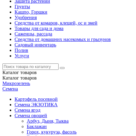
Защита растений
Грунты
Кашпо, Горшки
Удобрения
Средства от комаров, клещей, ос и змей
Товары для сада и дома
Саженцы, рассада
Средства от домашних насекомых и грызунов
Садовый инвентарь
Полив
Услуги
Каталог
товаров
Каталог
товаров
Микрозелень
Семена
Картофель посевной
Семена ЭКЗОТИКА
Семена ягод
Семена овощей
Арбуз, Дыня, Тыква
Баклажан
Горох, кукуруза, фасоль