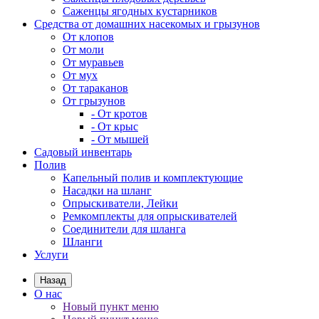
Саженцы ягодных кустарников
Средства от домашних насекомых и грызунов
От клопов
От моли
От муравьев
От мух
От тараканов
От грызунов
- От кротов
- От крыс
- От мышей
Садовый инвентарь
Полив
Капельный полив и комплектующие
Насадки на шланг
Опрыскиватели, Лейки
Ремкомплекты для опрыскивателей
Соединители для шланга
Шланги
Услуги
Назад
О нас
Новый пункт меню