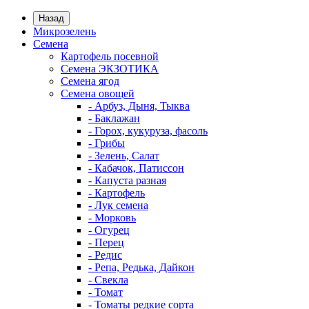
Назад
Микрозелень
Семена
Картофель посевной
Семена ЭКЗОТИКА
Семена ягод
Семена овощей
- Арбуз, Дыня, Тыква
- Баклажан
- Горох, кукуруза, фасоль
- Грибы
- Зелень, Салат
- Кабачок, Патиссон
- Капуста разная
- Картофель
- Лук семена
- Морковь
- Огурец
- Перец
- Редис
- Репа, Редька, Дайкон
- Свекла
- Томат
- Томаты редкие сорта