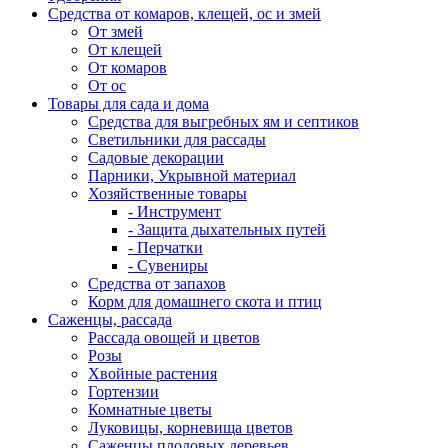
Средства от комаров, клещей, ос и змей
От змей
От клещей
От комаров
От ос
Товары для сада и дома
Средства для выгребных ям и септиков
Светильники для рассады
Садовые декорации
Парники, Укрывной материал
Хозяйственные товары
- Инструмент
- Защита дыхательных путей
- Перчатки
- Сувениры
Средства от запахов
Корм для домашнего скота и птиц
Саженцы, рассада
Рассада овощей и цветов
Розы
Хвойные растения
Гортензии
Комнатные цветы
Луковицы, корневища цветов
Саженцы плодовых деревьев