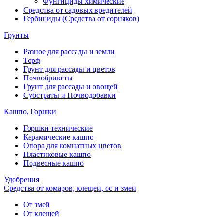
Фунгициды химические
Средства от садовых вредителей
Гербициды (Средства от сорняков)
Грунты
Разное для рассады и земли
Торф
Грунт для рассады и цветов
Почвобрикеты
Грунт для рассады и овощей
Субстраты и Почводобавки
Кашпо, Горшки
Горшки технические
Керамические кашпо
Опора для комнатных цветов
Пластиковые кашпо
Подвесные кашпо
Удобрения
Средства от комаров, клещей, ос и змей
От змей
От клещей