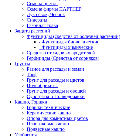
Семена цветов
Семена фирмы ПАРТНЕР
Лук севок, Чеснок
Сидераты
Газонная трава
Защита растений
Фунгициды (средства от болезней растений)
- Фунгициды биологические
- Фунгициды химические
Средства от садовых вредителей
Гербициды (Средства от сорняков)
Грунты
Разное для рассады и земли
Торф
Грунт для рассады и цветов
Почвобрикеты
Грунт для рассады и овощей
Субстраты и Почводобавки
Кашпо, Горшки
Горшки технические
Керамические кашпо
Опора для комнатных цветов
Пластиковые кашпо
Подвесные кашпо
Удобрения