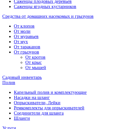
Саженцы плодовых деревьев
Саженцы ягодных кустарников
Средства от домашних насекомых и грызунов
От клопов
От моли
От муравьев
От мух
От тараканов
От грызунов
От кротов
От крыс
От мышей
Садовый инвентарь
Полив
Капельный полив и комплектующие
Насадки на шланг
Опрыскиватели, Лейки
Ремкомплекты для опрыскивателей
Соединители для шланга
Шланги
Услуги