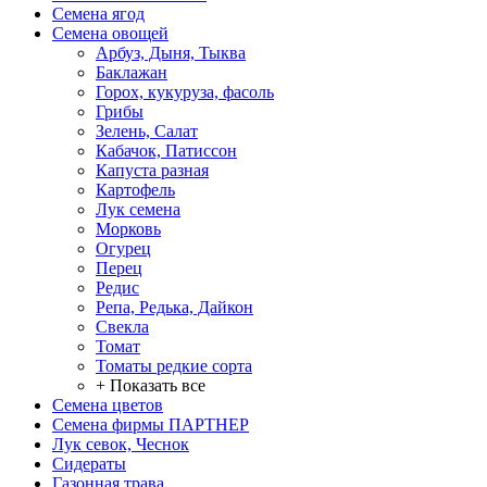
Семена ягод
Семена овощей
Арбуз, Дыня, Тыква
Баклажан
Горох, кукуруза, фасоль
Грибы
Зелень, Салат
Кабачок, Патиссон
Капуста разная
Картофель
Лук семена
Морковь
Огурец
Перец
Редис
Репа, Редька, Дайкон
Свекла
Томат
Томаты редкие сорта
+ Показать все
Семена цветов
Семена фирмы ПАРТНЕР
Лук севок, Чеснок
Сидераты
Газонная трава