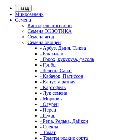
Назад
Микрозелень
Семена
Картофель посевной
Семена ЭКЗОТИКА
Семена ягод
Семена овощей
- Арбуз, Дыня, Тыква
- Баклажан
- Горох, кукуруза, фасоль
- Грибы
- Зелень, Салат
- Кабачок, Патиссон
- Капуста разная
- Картофель
- Лук семена
- Морковь
- Огурец
- Перец
- Редис
- Репа, Редька, Дайкон
- Свекла
- Томат
- Томаты редкие сорта