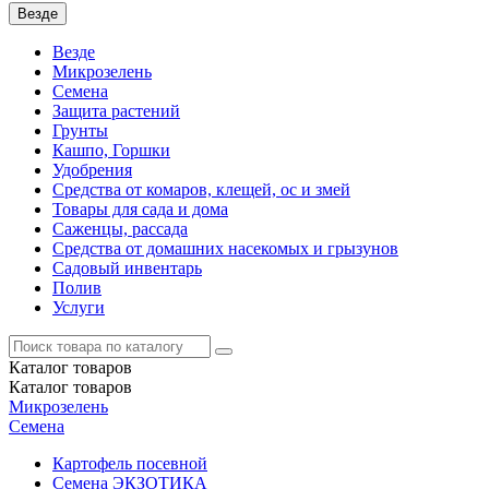
Везде
Везде
Микрозелень
Семена
Защита растений
Грунты
Кашпо, Горшки
Удобрения
Средства от комаров, клещей, ос и змей
Товары для сада и дома
Саженцы, рассада
Средства от домашних насекомых и грызунов
Садовый инвентарь
Полив
Услуги
Каталог
товаров
Каталог
товаров
Микрозелень
Семена
Картофель посевной
Семена ЭКЗОТИКА