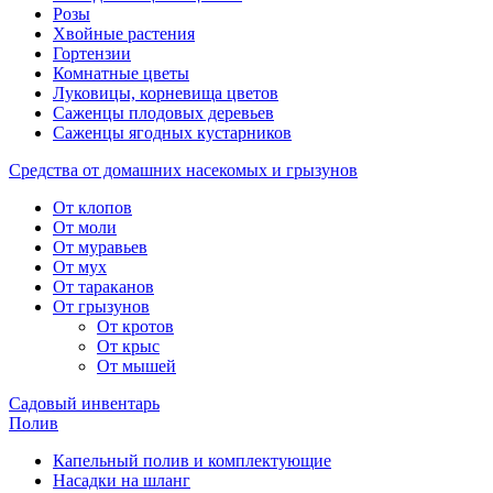
Розы
Хвойные растения
Гортензии
Комнатные цветы
Луковицы, корневища цветов
Саженцы плодовых деревьев
Саженцы ягодных кустарников
Средства от домашних насекомых и грызунов
От клопов
От моли
От муравьев
От мух
От тараканов
От грызунов
От кротов
От крыс
От мышей
Садовый инвентарь
Полив
Капельный полив и комплектующие
Насадки на шланг