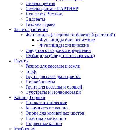
Семена цветов
Семена фирмы ПАРТНЕР
Лук севок, Чеснок
Сидераты
Газонная трава
Защита растений
Фунгициды (средства от болезней растений)
- Фунгициды биологические
- Фунгициды химические
Средства от садовых вредителей
Гербициды (Средства от сорняков)
Грунты
Разное для рассады и земли
Торф
Грунт для рассады и цветов
Почвобрикеты
Грунт для рассады и овощей
Субстраты и Почводобавки
Кашпо, Горшки
Горшки технические
Керамические кашпо
Опора для комнатных цветов
Пластиковые кашпо
Подвесные кашпо
Удобрения