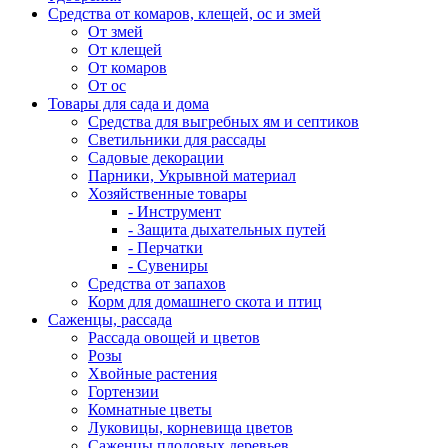
Средства от комаров, клещей, ос и змей
От змей
От клещей
От комаров
От ос
Товары для сада и дома
Средства для выгребных ям и септиков
Светильники для рассады
Садовые декорации
Парники, Укрывной материал
Хозяйственные товары
- Инструмент
- Защита дыхательных путей
- Перчатки
- Сувениры
Средства от запахов
Корм для домашнего скота и птиц
Саженцы, рассада
Рассада овощей и цветов
Розы
Хвойные растения
Гортензии
Комнатные цветы
Луковицы, корневища цветов
Саженцы плодовых деревьев