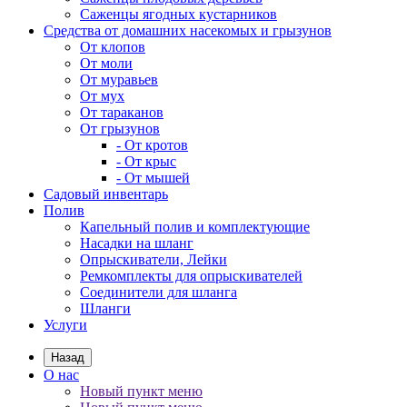
Саженцы ягодных кустарников
Средства от домашних насекомых и грызунов
От клопов
От моли
От муравьев
От мух
От тараканов
От грызунов
- От кротов
- От крыс
- От мышей
Садовый инвентарь
Полив
Капельный полив и комплектующие
Насадки на шланг
Опрыскиватели, Лейки
Ремкомплекты для опрыскивателей
Соединители для шланга
Шланги
Услуги
Назад
О нас
Новый пункт меню