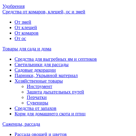
Удобрения
Средства от комаров, клещей, ос и змей
От змей
От клещей
От комаров
От ос
Товары для сада и дома
Средства для выгребных ям и септиков
Светильники для рассады
Садовые декорации
Парники, Укрывной материал
Хозяйственные товары
Инструмент
Защита дыхательных путей
Перчатки
Сувениры
Средства от запахов
Корм для домашнего скота и птиц
Саженцы, рассада
Рассада овощей и цветов