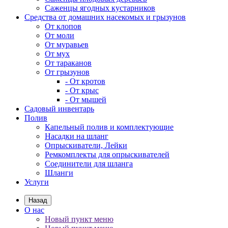
Саженцы ягодных кустарников
Средства от домашних насекомых и грызунов
От клопов
От моли
От муравьев
От мух
От тараканов
От грызунов
- От кротов
- От крыс
- От мышей
Садовый инвентарь
Полив
Капельный полив и комплектующие
Насадки на шланг
Опрыскиватели, Лейки
Ремкомплекты для опрыскивателей
Соединители для шланга
Шланги
Услуги
Назад
О нас
Новый пункт меню