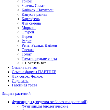
Грибы
Зелень, Салат
Кабачок, Патиссон
Капуста разная
Картофель
Лук семена
Морковь
Огурец
Перец
Редис
Репа, Редька, Дайкон
Свекла
Томат
Томаты редкие сорта
+ Показать все
Семена цветов
Семена фирмы ПАРТНЕР
Лук севок, Чеснок
Сидераты
Газонная трава
Защита растений
Фунгициды (средства от болезней растений)
Фунгициды биологические