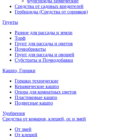
Фунгициды химические
Средства от садовых вредителей
Гербициды (Средства от сорняков)
Грунты
Разное для рассады и земли
Торф
Грунт для рассады и цветов
Почвобрикеты
Грунт для рассады и овощей
Субстраты и Почводобавки
Кашпо, Горшки
Горшки технические
Керамические кашпо
Опора для комнатных цветов
Пластиковые кашпо
Подвесные кашпо
Удобрения
Средства от комаров, клещей, ос и змей
От змей
От клещей