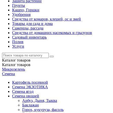
Защита растений
Грунты
Кашпо, Горшки
Удобрения
Средства от комаров, клещей, ос и змей
Товары для сада и дома
Саженцы, рассада
Средства от домашних насекомых и грызунов
Садовый инвентарь
Полив
Услуги
Каталог
товаров
Каталог
товаров
Микрозелень
Семена
Картофель посевной
Семена ЭКЗОТИКА
Семена ягод
Семена овощей
Арбуз, Дыня, Тыква
Баклажан
Горох, кукуруза, фасоль