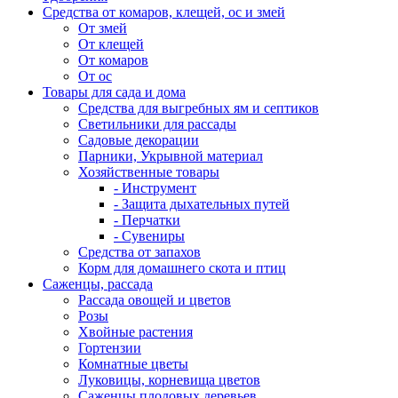
Средства от комаров, клещей, ос и змей
От змей
От клещей
От комаров
От ос
Товары для сада и дома
Средства для выгребных ям и септиков
Светильники для рассады
Садовые декорации
Парники, Укрывной материал
Хозяйственные товары
- Инструмент
- Защита дыхательных путей
- Перчатки
- Сувениры
Средства от запахов
Корм для домашнего скота и птиц
Саженцы, рассада
Рассада овощей и цветов
Розы
Хвойные растения
Гортензии
Комнатные цветы
Луковицы, корневища цветов
Саженцы плодовых деревьев