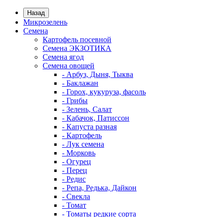
Назад
Микрозелень
Семена
Картофель посевной
Семена ЭКЗОТИКА
Семена ягод
Семена овощей
- Арбуз, Дыня, Тыква
- Баклажан
- Горох, кукуруза, фасоль
- Грибы
- Зелень, Салат
- Кабачок, Патиссон
- Капуста разная
- Картофель
- Лук семена
- Морковь
- Огурец
- Перец
- Редис
- Репа, Редька, Дайкон
- Свекла
- Томат
- Томаты редкие сорта