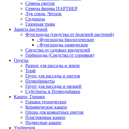
Семена цветов
Семена фирмы ПАРТНЕР
Лук севок, Чеснок
Сидераты
Газонная трава
Защита растений
Фунгициды (средства от болезней растений)
- Фунгициды биологические
- Фунгициды химические
Средства от садовых вредителей
Гербициды (Средства от сорняков)
Грунты
Разное для рассады и земли
Торф
Грунт для рассады и цветов
Почвобрикеты
Грунт для рассады и овощей
Субстраты и Почводобавки
Кашпо, Горшки
Горшки технические
Керамические кашпо
Опора для комнатных цветов
Пластиковые кашпо
Подвесные кашпо
Удобрения