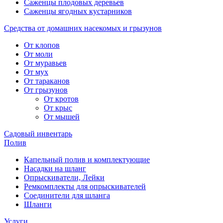
Саженцы плодовых деревьев
Саженцы ягодных кустарников
Средства от домашних насекомых и грызунов
От клопов
От моли
От муравьев
От мух
От тараканов
От грызунов
От кротов
От крыс
От мышей
Садовый инвентарь
Полив
Капельный полив и комплектующие
Насадки на шланг
Опрыскиватели, Лейки
Ремкомплекты для опрыскивателей
Соединители для шланга
Шланги
Услуги