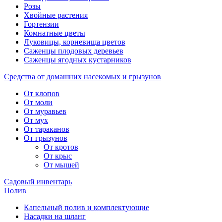
Розы
Хвойные растения
Гортензии
Комнатные цветы
Луковицы, корневища цветов
Саженцы плодовых деревьев
Саженцы ягодных кустарников
Средства от домашних насекомых и грызунов
От клопов
От моли
От муравьев
От мух
От тараканов
От грызунов
От кротов
От крыс
От мышей
Садовый инвентарь
Полив
Капельный полив и комплектующие
Насадки на шланг