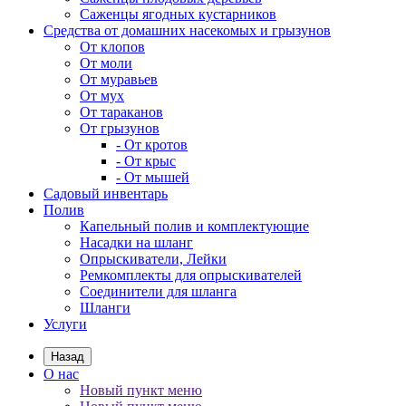
Саженцы ягодных кустарников
Средства от домашних насекомых и грызунов
От клопов
От моли
От муравьев
От мух
От тараканов
От грызунов
- От кротов
- От крыс
- От мышей
Садовый инвентарь
Полив
Капельный полив и комплектующие
Насадки на шланг
Опрыскиватели, Лейки
Ремкомплекты для опрыскивателей
Соединители для шланга
Шланги
Услуги
Назад
О нас
Новый пункт меню