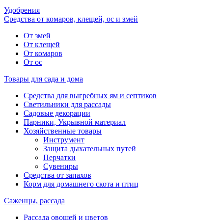
Удобрения
Средства от комаров, клещей, ос и змей
От змей
От клещей
От комаров
От ос
Товары для сада и дома
Средства для выгребных ям и септиков
Светильники для рассады
Садовые декорации
Парники, Укрывной материал
Хозяйственные товары
Инструмент
Защита дыхательных путей
Перчатки
Сувениры
Средства от запахов
Корм для домашнего скота и птиц
Саженцы, рассада
Рассада овощей и цветов