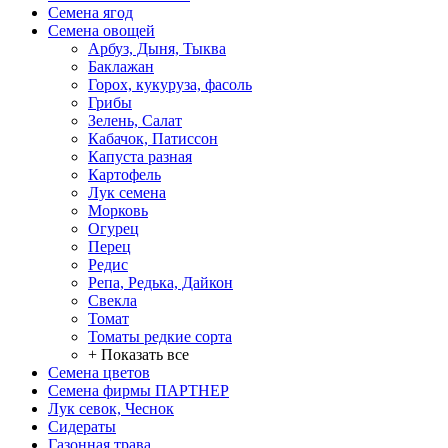
Семена ягод
Семена овощей
Арбуз, Дыня, Тыква
Баклажан
Горох, кукуруза, фасоль
Грибы
Зелень, Салат
Кабачок, Патиссон
Капуста разная
Картофель
Лук семена
Морковь
Огурец
Перец
Редис
Репа, Редька, Дайкон
Свекла
Томат
Томаты редкие сорта
+ Показать все
Семена цветов
Семена фирмы ПАРТНЕР
Лук севок, Чеснок
Сидераты
Газонная трава