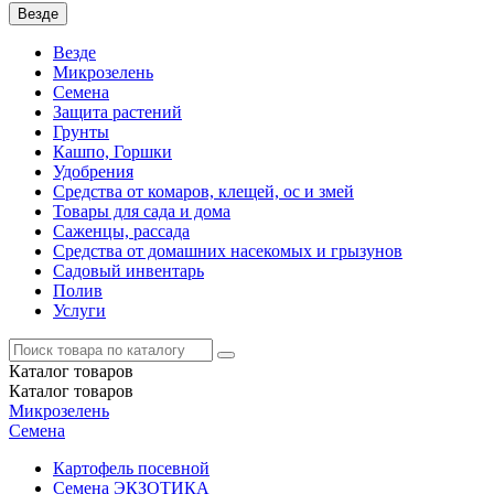
Везде
Везде
Микрозелень
Семена
Защита растений
Грунты
Кашпо, Горшки
Удобрения
Средства от комаров, клещей, ос и змей
Товары для сада и дома
Саженцы, рассада
Средства от домашних насекомых и грызунов
Садовый инвентарь
Полив
Услуги
Каталог
товаров
Каталог
товаров
Микрозелень
Семена
Картофель посевной
Семена ЭКЗОТИКА