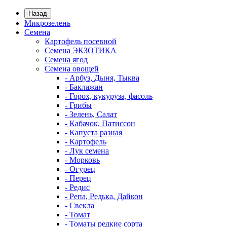
Назад
Микрозелень
Семена
Картофель посевной
Семена ЭКЗОТИКА
Семена ягод
Семена овощей
- Арбуз, Дыня, Тыква
- Баклажан
- Горох, кукуруза, фасоль
- Грибы
- Зелень, Салат
- Кабачок, Патиссон
- Капуста разная
- Картофель
- Лук семена
- Морковь
- Огурец
- Перец
- Редис
- Репа, Редька, Дайкон
- Свекла
- Томат
- Томаты редкие сорта