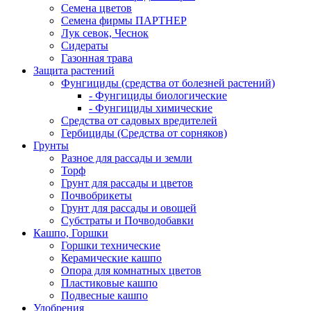
Семена цветов
Семена фирмы ПАРТНЕР
Лук севок, Чеснок
Сидераты
Газонная трава
Защита растений
Фунгициды (средства от болезней растений)
- Фунгициды биологические
- Фунгициды химические
Средства от садовых вредителей
Гербициды (Средства от сорняков)
Грунты
Разное для рассады и земли
Торф
Грунт для рассады и цветов
Почвобрикеты
Грунт для рассады и овощей
Субстраты и Почводобавки
Кашпо, Горшки
Горшки технические
Керамические кашпо
Опора для комнатных цветов
Пластиковые кашпо
Подвесные кашпо
Удобрения