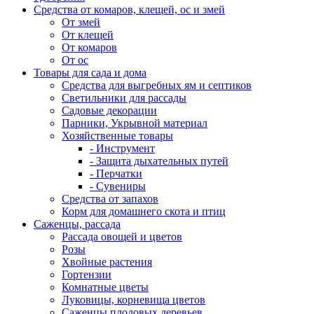
Средства от комаров, клещей, ос и змей
От змей
От клещей
От комаров
От ос
Товары для сада и дома
Средства для выгребных ям и септиков
Светильники для рассады
Садовые декорации
Парники, Укрывной материал
Хозяйственные товары
- Инструмент
- Защита дыхательных путей
- Перчатки
- Сувениры
Средства от запахов
Корм для домашнего скота и птиц
Саженцы, рассада
Рассада овощей и цветов
Розы
Хвойные растения
Гортензии
Комнатные цветы
Луковицы, корневища цветов
Саженцы плодовых деревьев