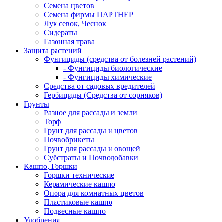
Семена цветов
Семена фирмы ПАРТНЕР
Лук севок, Чеснок
Сидераты
Газонная трава
Защита растений
Фунгициды (средства от болезней растений)
- Фунгициды биологические
- Фунгициды химические
Средства от садовых вредителей
Гербициды (Средства от сорняков)
Грунты
Разное для рассады и земли
Торф
Грунт для рассады и цветов
Почвобрикеты
Грунт для рассады и овощей
Субстраты и Почводобавки
Кашпо, Горшки
Горшки технические
Керамические кашпо
Опора для комнатных цветов
Пластиковые кашпо
Подвесные кашпо
Удобрения