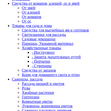
Средства от комаров, клещей, ос и змей
От змей
От клещей
От комаров
От ос
Товары для сада и дома
Средства для выгребных ям и септиков
Светильники для рассады
Садовые декорации
Парники, Укрывной материал
Хозяйственные товары
- Инструмент
- Защита дыхательных путей
- Перчатки
- Сувениры
Средства от запахов
Корм для домашнего скота и птиц
Саженцы, рассада
Рассада овощей и цветов
Розы
Хвойные растения
Гортензии
Комнатные цветы
Луковицы, корневища цветов
Саженцы плодовых деревьев