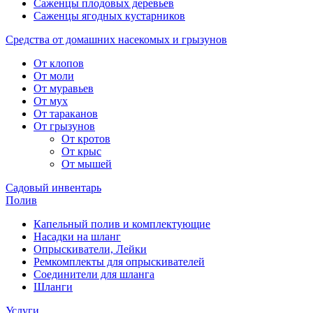
Саженцы плодовых деревьев
Саженцы ягодных кустарников
Средства от домашних насекомых и грызунов
От клопов
От моли
От муравьев
От мух
От тараканов
От грызунов
От кротов
От крыс
От мышей
Садовый инвентарь
Полив
Капельный полив и комплектующие
Насадки на шланг
Опрыскиватели, Лейки
Ремкомплекты для опрыскивателей
Соединители для шланга
Шланги
Услуги