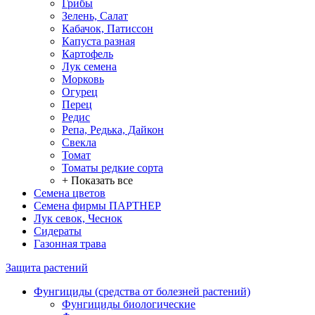
Грибы
Зелень, Салат
Кабачок, Патиссон
Капуста разная
Картофель
Лук семена
Морковь
Огурец
Перец
Редис
Репа, Редька, Дайкон
Свекла
Томат
Томаты редкие сорта
+ Показать все
Семена цветов
Семена фирмы ПАРТНЕР
Лук севок, Чеснок
Сидераты
Газонная трава
Защита растений
Фунгициды (средства от болезней растений)
Фунгициды биологические