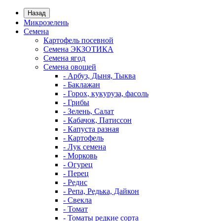
Назад
Микрозелень
Семена
Картофель посевной
Семена ЭКЗОТИКА
Семена ягод
Семена овощей
- Арбуз, Дыня, Тыква
- Баклажан
- Горох, кукуруза, фасоль
- Грибы
- Зелень, Салат
- Кабачок, Патиссон
- Капуста разная
- Картофель
- Лук семена
- Морковь
- Огурец
- Перец
- Редис
- Репа, Редька, Дайкон
- Свекла
- Томат
- Томаты редкие сорта