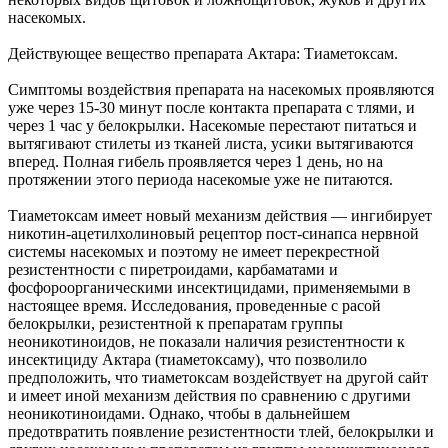
насекомых.
Действующее вещество препарата Актара: Тиаметоксам.
Симптомы воздействия препарата на насекомых проявляются
уже через 15-30 минут после контакта препарата с тлями, и
через 1 час у белокрылки. Насекомые перестают питаться и
вытягивают стилеты из тканей листа, усики вытягиваются
вперед. Полная гибель проявляется через 1 день, но на
протяжении этого периода насекомые уже не питаются.
Тиаметоксам имеет новый механизм действия — ингибирует
никотин-ацетилхолиновый рецептор пост-синапса нервной
системы насекомых и поэтому не имеет перекрестной
резистентности с пиретроидами, карбаматами и
фосфороорганическими инсектицидами, применяемыми в
настоящее время. Исследования, проведенные с расой
белокрылки, резистентной к препаратам группы
неоникотиноидов, не показали наличия резистентности к
инсектициду Актара (тиаметоксаму), что позволило
предположить, что тиаметоксам воздействует на другой сайт
и имеет иной механизм действия по сравнению с другими
неоникотиноидами. Однако, чтобы в дальнейшем
предотвратить появление резистентности тлей, белокрылки и