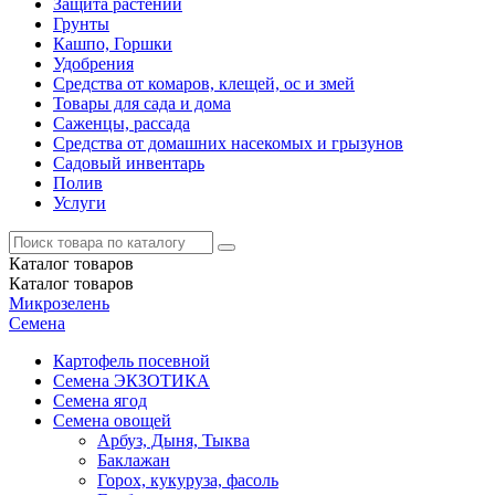
Защита растений
Грунты
Кашпо, Горшки
Удобрения
Средства от комаров, клещей, ос и змей
Товары для сада и дома
Саженцы, рассада
Средства от домашних насекомых и грызунов
Садовый инвентарь
Полив
Услуги
Каталог
товаров
Каталог
товаров
Микрозелень
Семена
Картофель посевной
Семена ЭКЗОТИКА
Семена ягод
Семена овощей
Арбуз, Дыня, Тыква
Баклажан
Горох, кукуруза, фасоль