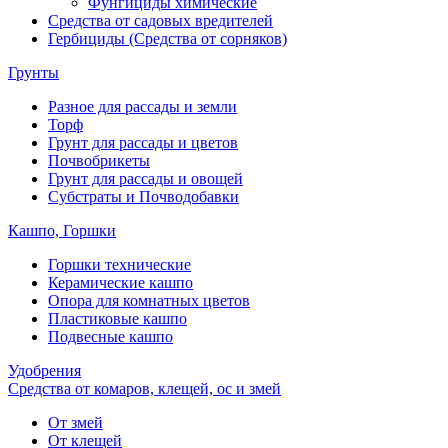
Фунгициды химические
Средства от садовых вредителей
Гербициды (Средства от сорняков)
Грунты
Разное для рассады и земли
Торф
Грунт для рассады и цветов
Почвобрикеты
Грунт для рассады и овощей
Субстраты и Почводобавки
Кашпо, Горшки
Горшки технические
Керамические кашпо
Опора для комнатных цветов
Пластиковые кашпо
Подвесные кашпо
Удобрения
Средства от комаров, клещей, ос и змей
От змей
От клещей