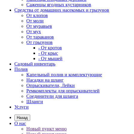
Саженцы ягодных кустарников
Средства от домашних насекомых и грызунов
От клопов
От моли
От муравьев
От мух
От тараканов
От грызунов
- От кротов
- От крыс
- От мышей
Садовый инвентарь
Полив
Капельный полив и комплектующие
Насадки на шланг
Опрыскиватели, Лейки
Ремкомплекты для опрыскивателей
Соединители для шланга
Шланги
Услуги
Назад
О нас
Новый пункт меню