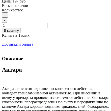
Цена:
197 руб.
Есть в наличии
Количество:
+
-
В корзину
Купить в 1 клик
Доставка и оплата
Описание
Актара
Актара - инсектицид кишечно-контактного действия,
обладает трансламинарной активностью. При внесении в
почву у препарата проявляется системное действие. Благодаря
способности перераспределения по листу и передвижению по
ксилеме Актара хорошо подавляет цикадок, тлей, белокрылок,
некоторых видов щитовок и ложнощитовок, жуков и других