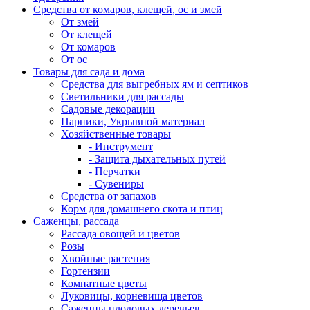
Средства от комаров, клещей, ос и змей
От змей
От клещей
От комаров
От ос
Товары для сада и дома
Средства для выгребных ям и септиков
Светильники для рассады
Садовые декорации
Парники, Укрывной материал
Хозяйственные товары
- Инструмент
- Защита дыхательных путей
- Перчатки
- Сувениры
Средства от запахов
Корм для домашнего скота и птиц
Саженцы, рассада
Рассада овощей и цветов
Розы
Хвойные растения
Гортензии
Комнатные цветы
Луковицы, корневища цветов
Саженцы плодовых деревьев