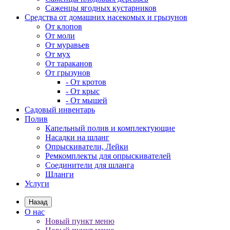
Саженцы ягодных кустарников
Средства от домашних насекомых и грызунов
От клопов
От моли
От муравьев
От мух
От тараканов
От грызунов
- От кротов
- От крыс
- От мышей
Садовый инвентарь
Полив
Капельный полив и комплектующие
Насадки на шланг
Опрыскиватели, Лейки
Ремкомплекты для опрыскивателей
Соединители для шланга
Шланги
Услуги
Назад
О нас
Новый пункт меню