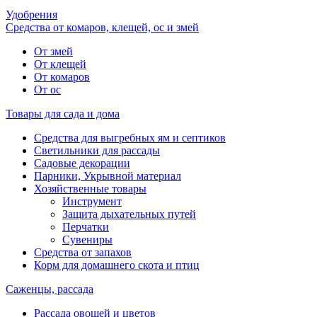
Удобрения
Средства от комаров, клещей, ос и змей
От змей
От клещей
От комаров
От ос
Товары для сада и дома
Средства для выгребных ям и септиков
Светильники для рассады
Садовые декорации
Парники, Укрывной материал
Хозяйственные товары
Инструмент
Защита дыхательных путей
Перчатки
Сувениры
Средства от запахов
Корм для домашнего скота и птиц
Саженцы, рассада
Рассада овощей и цветов