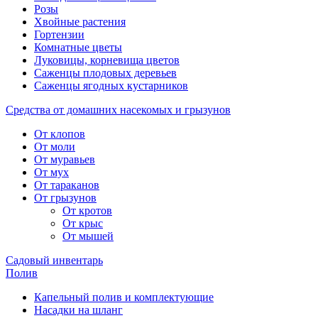
Розы
Хвойные растения
Гортензии
Комнатные цветы
Луковицы, корневища цветов
Саженцы плодовых деревьев
Саженцы ягодных кустарников
Средства от домашних насекомых и грызунов
От клопов
От моли
От муравьев
От мух
От тараканов
От грызунов
От кротов
От крыс
От мышей
Садовый инвентарь
Полив
Капельный полив и комплектующие
Насадки на шланг