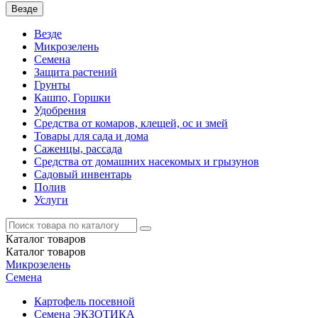
Везде
Везде
Микрозелень
Семена
Защита растений
Грунты
Кашпо, Горшки
Удобрения
Средства от комаров, клещей, ос и змей
Товары для сада и дома
Саженцы, рассада
Средства от домашних насекомых и грызунов
Садовый инвентарь
Полив
Услуги
Каталог
товаров
Каталог
товаров
Микрозелень
Семена
Картофель посевной
Семена ЭКЗОТИКА