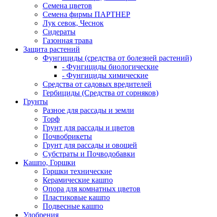
Семена цветов
Семена фирмы ПАРТНЕР
Лук севок, Чеснок
Сидераты
Газонная трава
Защита растений
Фунгициды (средства от болезней растений)
- Фунгициды биологические
- Фунгициды химические
Средства от садовых вредителей
Гербициды (Средства от сорняков)
Грунты
Разное для рассады и земли
Торф
Грунт для рассады и цветов
Почвобрикеты
Грунт для рассады и овощей
Субстраты и Почводобавки
Кашпо, Горшки
Горшки технические
Керамические кашпо
Опора для комнатных цветов
Пластиковые кашпо
Подвесные кашпо
Удобрения