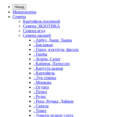
Назад
Микрозелень
Семена
Картофель посевной
Семена ЭКЗОТИКА
Семена ягод
Семена овощей
- Арбуз, Дыня, Тыква
- Баклажан
- Горох, кукуруза, фасоль
- Грибы
- Зелень, Салат
- Кабачок, Патиссон
- Капуста разная
- Картофель
- Лук семена
- Морковь
- Огурец
- Перец
- Редис
- Репа, Редька, Дайкон
- Свекла
- Томат
- Томаты редкие сорта