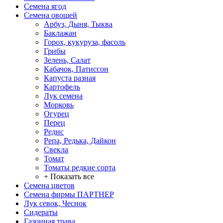
Семена ягод
Семена овощей
Арбуз, Дыня, Тыква
Баклажан
Горох, кукуруза, фасоль
Грибы
Зелень, Салат
Кабачок, Патиссон
Капуста разная
Картофель
Лук семена
Морковь
Огурец
Перец
Редис
Репа, Редька, Дайкон
Свекла
Томат
Томаты редкие сорта
+ Показать все
Семена цветов
Семена фирмы ПАРТНЕР
Лук севок, Чеснок
Сидераты
Газонная трава