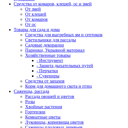
Средства от комаров, клещей, ос и змей
От змей
От клещей
От комаров
От ос
Товары для сада и дома
Средства для выгребных ям и септиков
Светильники для рассады
Садовые декорации
Парники, Укрывной материал
Хозяйственные товары
- Инструмент
- Защита дыхательных путей
- Перчатки
- Сувениры
Средства от запахов
Корм для домашнего скота и птиц
Саженцы, рассада
Рассада овощей и цветов
Розы
Хвойные растения
Гортензии
Комнатные цветы
Луковицы, корневища цветов
Саженцы плодовых деревьев