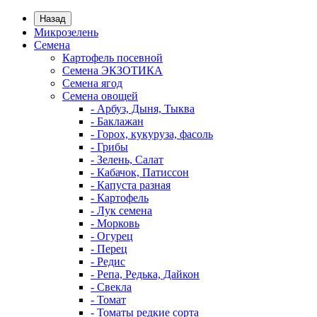
Назад
Микрозелень
Семена
Картофель посевной
Семена ЭКЗОТИКА
Семена ягод
Семена овощей
- Арбуз, Дыня, Тыква
- Баклажан
- Горох, кукуруза, фасоль
- Грибы
- Зелень, Салат
- Кабачок, Патиссон
- Капуста разная
- Картофель
- Лук семена
- Морковь
- Огурец
- Перец
- Редис
- Репа, Редька, Дайкон
- Свекла
- Томат
- Томаты редкие сорта