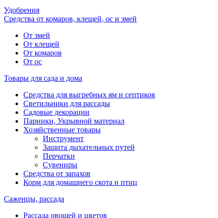
Удобрения
Средства от комаров, клещей, ос и змей
От змей
От клещей
От комаров
От ос
Товары для сада и дома
Средства для выгребных ям и септиков
Светильники для рассады
Садовые декорации
Парники, Укрывной материал
Хозяйственные товары
Инструмент
Защита дыхательных путей
Перчатки
Сувениры
Средства от запахов
Корм для домашнего скота и птиц
Саженцы, рассада
Рассада овощей и цветов