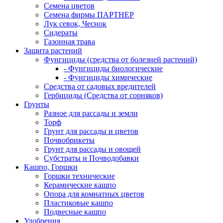
Семена цветов
Семена фирмы ПАРТНЕР
Лук севок, Чеснок
Сидераты
Газонная трава
Защита растений
Фунгициды (средства от болезней растений)
- Фунгициды биологические
- Фунгициды химические
Средства от садовых вредителей
Гербициды (Средства от сорняков)
Грунты
Разное для рассады и земли
Торф
Грунт для рассады и цветов
Почвобрикеты
Грунт для рассады и овощей
Субстраты и Почводобавки
Кашпо, Горшки
Горшки технические
Керамические кашпо
Опора для комнатных цветов
Пластиковые кашпо
Подвесные кашпо
Удобрения