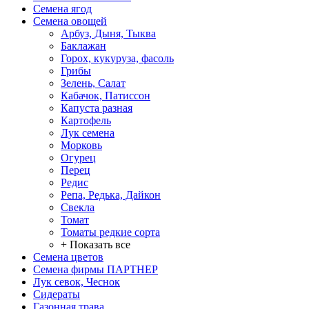
Семена ягод
Семена овощей
Арбуз, Дыня, Тыква
Баклажан
Горох, кукуруза, фасоль
Грибы
Зелень, Салат
Кабачок, Патиссон
Капуста разная
Картофель
Лук семена
Морковь
Огурец
Перец
Редис
Репа, Редька, Дайкон
Свекла
Томат
Томаты редкие сорта
+ Показать все
Семена цветов
Семена фирмы ПАРТНЕР
Лук севок, Чеснок
Сидераты
Газонная трава