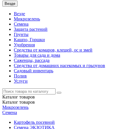
Везде
Везде
Микрозелень
Семена
Защита растений
Грунты
Кашпо, Горшки
Удобрения
Средства от комаров, клещей, ос и змей
Товары для сада и дома
Саженцы, рассада
Средства от домашних насекомых и грызунов
Садовый инвентарь
Полив
Услуги
Каталог
товаров
Каталог
товаров
Микрозелень
Семена
Картофель посевной
Семена ЭКЗОТИКА