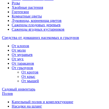
Розы
Хвойные растения
Гортензии
Комнатные цветы
Луковицы, корневища цветов
Саженцы плодовых деревьев
Саженцы ягодных кустарников
Средства от домашних насекомых и грызунов
От клопов
От моли
От муравьев
От мух
От тараканов
От грызунов
От кротов
От крыс
От мышей
Садовый инвентарь
Полив
Капельный полив и комплектующие
Насадки на шланг