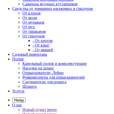
Саженцы ягодных кустарников
Средства от домашних насекомых и грызунов
От клопов
От моли
От муравьев
От мух
От тараканов
От грызунов
- От кротов
- От крыс
- От мышей
Садовый инвентарь
Полив
Капельный полив и комплектующие
Насадки на шланг
Опрыскиватели, Лейки
Ремкомплекты для опрыскивателей
Соединители для шланга
Шланги
Услуги
Назад
О нас
Новый пункт меню