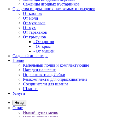
Саженцы ягодных кустарников
Средства от домашних насекомых и грызунов
От клопов
От моли
От муравьев
От мух
От тараканов
От грызунов
- От кротов
- От крыс
- От мышей
Садовый инвентарь
Полив
Капельный полив и комплектующие
Насадки на шланг
Опрыскиватели, Лейки
Ремкомплекты для опрыскивателей
Соединители для шланга
Шланги
Услуги
Назад
О нас
Новый пункт меню