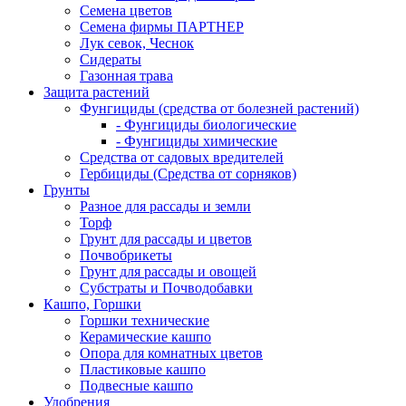
Семена цветов
Семена фирмы ПАРТНЕР
Лук севок, Чеснок
Сидераты
Газонная трава
Защита растений
Фунгициды (средства от болезней растений)
- Фунгициды биологические
- Фунгициды химические
Средства от садовых вредителей
Гербициды (Средства от сорняков)
Грунты
Разное для рассады и земли
Торф
Грунт для рассады и цветов
Почвобрикеты
Грунт для рассады и овощей
Субстраты и Почводобавки
Кашпо, Горшки
Горшки технические
Керамические кашпо
Опора для комнатных цветов
Пластиковые кашпо
Подвесные кашпо
Удобрения