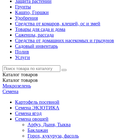
Защита растений
Грунты
Кашпо, Горшки
Удобрения
Средства от комаров, клещей, ос и змей
Товары для сада и дома
Саженцы, рассада
Средства от домашних насекомых и грызунов
Садовый инвентарь
Полив
Услуги
Каталог
товаров
Каталог
товаров
Микрозелень
Семена
Картофель посевной
Семена ЭКЗОТИКА
Семена ягод
Семена овощей
Арбуз, Дыня, Тыква
Баклажан
Горох, кукуруза, фасоль