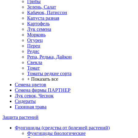
Грибы
Зелень, Салат
Кабачок, Патиссон
Капуста разная
Картофель
Лук семена
Морковь
Огурец
Перец
Редис
Репа, Редька, Дайкон
Свекла
Томат
Томаты редкие сорта
+ Показать все
Семена цветов
Семена фирмы ПАРТНЕР
Лук севок, Чеснок
Сидераты
Газонная трава
Защита растений
Фунгициды (средства от болезней растений)
Фунгициды биологические