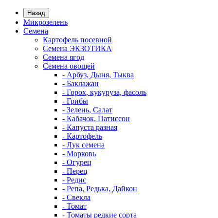
Назад
Микрозелень
Семена
Картофель посевной
Семена ЭКЗОТИКА
Семена ягод
Семена овощей
- Арбуз, Дыня, Тыква
- Баклажан
- Горох, кукуруза, фасоль
- Грибы
- Зелень, Салат
- Кабачок, Патиссон
- Капуста разная
- Картофель
- Лук семена
- Морковь
- Огурец
- Перец
- Редис
- Репа, Редька, Дайкон
- Свекла
- Томат
- Томаты редкие сорта