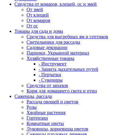
Средства от комаров, клещей, ос и змей
От змей
От клещей
От комаров
От ос
Товары для сада и дома
Средства для выгребных ям и септиков
Светильники для рассады
Садовые декорации
Парники, Укрывной материал
Хозяйственные товары
- Инструмент
- Защита дыхательных путей
- Перчатки
- Сувениры
Средства от запахов
Корм для домашнего скота и птиц
Саженцы, рассада
Рассада овощей и цветов
Розы
Хвойные растения
Гортензии
Комнатные цветы
Луковицы, корневища цветов
Саженцы плодовых деревьев