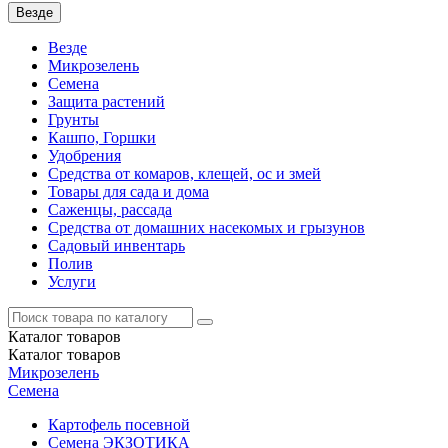
Везде
Везде
Микрозелень
Семена
Защита растений
Грунты
Кашпо, Горшки
Удобрения
Средства от комаров, клещей, ос и змей
Товары для сада и дома
Саженцы, рассада
Средства от домашних насекомых и грызунов
Садовый инвентарь
Полив
Услуги
Каталог
товаров
Каталог
товаров
Микрозелень
Семена
Картофель посевной
Семена ЭКЗОТИКА