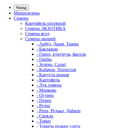
Назад
Микрозелень
Семена
Картофель посевной
Семена ЭКЗОТИКА
Семена ягод
Семена овощей
- Арбуз, Дыня, Тыква
- Баклажан
- Горох, кукуруза, фасоль
- Грибы
- Зелень, Салат
- Кабачок, Патиссон
- Капуста разная
- Картофель
- Лук семена
- Морковь
- Огурец
- Перец
- Редис
- Репа, Редька, Дайкон
- Свекла
- Томат
- Томаты редкие сорта