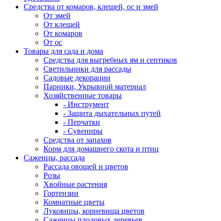
Средства от комаров, клещей, ос и змей
От змей
От клещей
От комаров
От ос
Товары для сада и дома
Средства для выгребных ям и септиков
Светильники для рассады
Садовые декорации
Парники, Укрывной материал
Хозяйственные товары
- Инструмент
- Защита дыхательных путей
- Перчатки
- Сувениры
Средства от запахов
Корм для домашнего скота и птиц
Саженцы, рассада
Рассада овощей и цветов
Розы
Хвойные растения
Гортензии
Комнатные цветы
Луковицы, корневища цветов
Саженцы плодовых деревьев