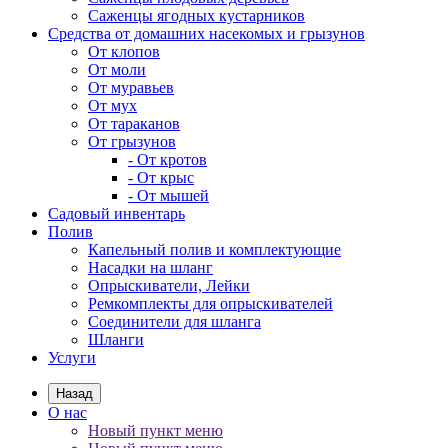
Саженцы ягодных кустарников
Средства от домашних насекомых и грызунов
От клопов
От моли
От муравьев
От мух
От тараканов
От грызунов
- От кротов
- От крыс
- От мышей
Садовый инвентарь
Полив
Капельный полив и комплектующие
Насадки на шланг
Опрыскиватели, Лейки
Ремкомплекты для опрыскивателей
Соединители для шланга
Шланги
Услуги
Назад
О нас
Новый пункт меню