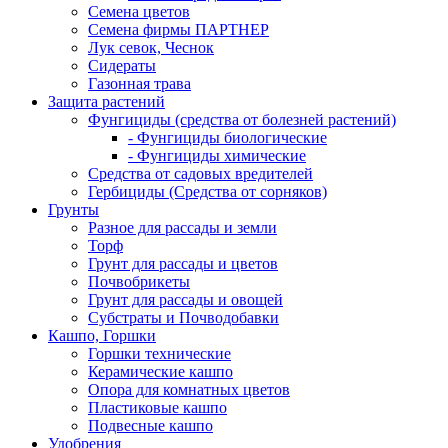
Семена цветов
Семена фирмы ПАРТНЕР
Лук севок, Чеснок
Сидераты
Газонная трава
Защита растений
Фунгициды (средства от болезней растений)
- Фунгициды биологические
- Фунгициды химические
Средства от садовых вредителей
Гербициды (Средства от сорняков)
Грунты
Разное для рассады и земли
Торф
Грунт для рассады и цветов
Почвобрикеты
Грунт для рассады и овощей
Субстраты и Почводобавки
Кашпо, Горшки
Горшки технические
Керамические кашпо
Опора для комнатных цветов
Пластиковые кашпо
Подвесные кашпо
Удобрения