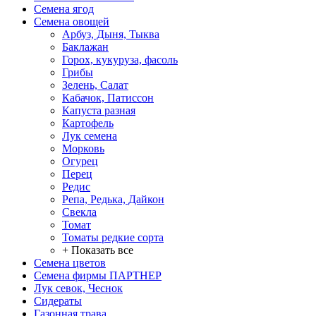
Семена ягод
Семена овощей
Арбуз, Дыня, Тыква
Баклажан
Горох, кукуруза, фасоль
Грибы
Зелень, Салат
Кабачок, Патиссон
Капуста разная
Картофель
Лук семена
Морковь
Огурец
Перец
Редис
Репа, Редька, Дайкон
Свекла
Томат
Томаты редкие сорта
+ Показать все
Семена цветов
Семена фирмы ПАРТНЕР
Лук севок, Чеснок
Сидераты
Газонная трава