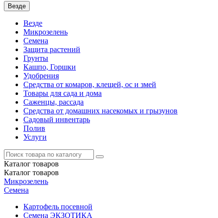
Везде
Везде
Микрозелень
Семена
Защита растений
Грунты
Кашпо, Горшки
Удобрения
Средства от комаров, клещей, ос и змей
Товары для сада и дома
Саженцы, рассада
Средства от домашних насекомых и грызунов
Садовый инвентарь
Полив
Услуги
Каталог
товаров
Каталог
товаров
Микрозелень
Семена
Картофель посевной
Семена ЭКЗОТИКА