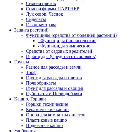
Семена цветов
Семена фирмы ПАРТНЕР
Лук севок, Чеснок
Сидераты
Газонная трава
Защита растений
Фунгициды (средства от болезней растений)
- Фунгициды биологические
- Фунгициды химические
Средства от садовых вредителей
Гербициды (Средства от сорняков)
Грунты
Разное для рассады и земли
Торф
Грунт для рассады и цветов
Почвобрикеты
Грунт для рассады и овощей
Субстраты и Почводобавки
Кашпо, Горшки
Горшки технические
Керамические кашпо
Опора для комнатных цветов
Пластиковые кашпо
Подвесные кашпо
Удобрения