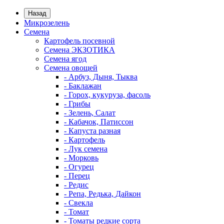
Назад
Микрозелень
Семена
Картофель посевной
Семена ЭКЗОТИКА
Семена ягод
Семена овощей
- Арбуз, Дыня, Тыква
- Баклажан
- Горох, кукуруза, фасоль
- Грибы
- Зелень, Салат
- Кабачок, Патиссон
- Капуста разная
- Картофель
- Лук семена
- Морковь
- Огурец
- Перец
- Редис
- Репа, Редька, Дайкон
- Свекла
- Томат
- Томаты редкие сорта