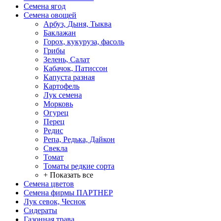
Семена ягод
Семена овощей
Арбуз, Дыня, Тыква
Баклажан
Горох, кукуруза, фасоль
Грибы
Зелень, Салат
Кабачок, Патиссон
Капуста разная
Картофель
Лук семена
Морковь
Огурец
Перец
Редис
Репа, Редька, Дайкон
Свекла
Томат
Томаты редкие сорта
+ Показать все
Семена цветов
Семена фирмы ПАРТНЕР
Лук севок, Чеснок
Сидераты
Газонная трава