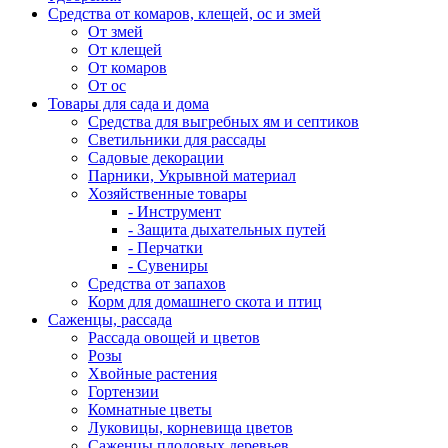
Средства от комаров, клещей, ос и змей
От змей
От клещей
От комаров
От ос
Товары для сада и дома
Средства для выгребных ям и септиков
Светильники для рассады
Садовые декорации
Парники, Укрывной материал
Хозяйственные товары
- Инструмент
- Защита дыхательных путей
- Перчатки
- Сувениры
Средства от запахов
Корм для домашнего скота и птиц
Саженцы, рассада
Рассада овощей и цветов
Розы
Хвойные растения
Гортензии
Комнатные цветы
Луковицы, корневища цветов
Саженцы плодовых деревьев