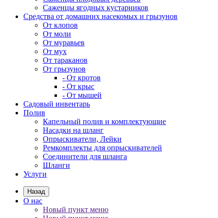
Саженцы ягодных кустарников
Средства от домашних насекомых и грызунов
От клопов
От моли
От муравьев
От мух
От тараканов
От грызунов
- От кротов
- От крыс
- От мышей
Садовый инвентарь
Полив
Капельный полив и комплектующие
Насадки на шланг
Опрыскиватели, Лейки
Ремкомплекты для опрыскивателей
Соединители для шланга
Шланги
Услуги
Назад
О нас
Новый пункт меню