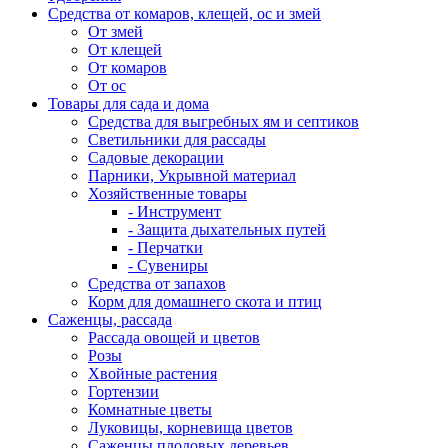
Средства от комаров, клещей, ос и змей
От змей
От клещей
От комаров
От ос
Товары для сада и дома
Средства для выгребных ям и септиков
Светильники для рассады
Садовые декорации
Парники, Укрывной материал
Хозяйственные товары
- Инструмент
- Защита дыхательных путей
- Перчатки
- Сувениры
Средства от запахов
Корм для домашнего скота и птиц
Саженцы, рассада
Рассада овощей и цветов
Розы
Хвойные растения
Гортензии
Комнатные цветы
Луковицы, корневища цветов
Саженцы плодовых деревьев