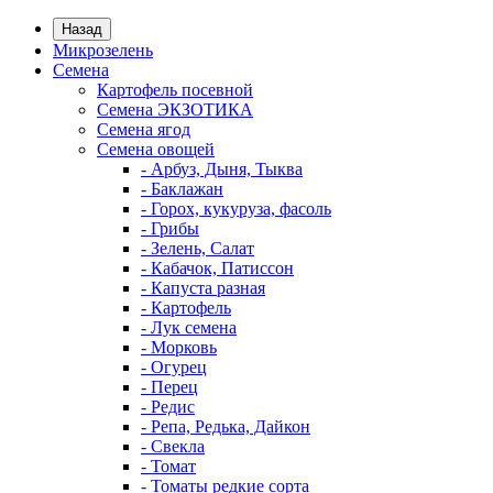
Назад
Микрозелень
Семена
Картофель посевной
Семена ЭКЗОТИКА
Семена ягод
Семена овощей
- Арбуз, Дыня, Тыква
- Баклажан
- Горох, кукуруза, фасоль
- Грибы
- Зелень, Салат
- Кабачок, Патиссон
- Капуста разная
- Картофель
- Лук семена
- Морковь
- Огурец
- Перец
- Редис
- Репа, Редька, Дайкон
- Свекла
- Томат
- Томаты редкие сорта