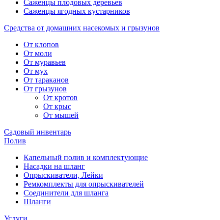
Саженцы плодовых деревьев
Саженцы ягодных кустарников
Средства от домашних насекомых и грызунов
От клопов
От моли
От муравьев
От мух
От тараканов
От грызунов
От кротов
От крыс
От мышей
Садовый инвентарь
Полив
Капельный полив и комплектующие
Насадки на шланг
Опрыскиватели, Лейки
Ремкомплекты для опрыскивателей
Соединители для шланга
Шланги
Услуги