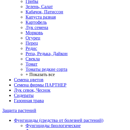
Грибы
Зелень, Салат
Кабачок, Патиссон
Капуста разная
Картофель
Лук семена
Морковь
Огурец
Перец
Редис
Репа, Редька, Дайкон
Свекла
Томат
Томаты редкие сорта
+ Показать все
Семена цветов
Семена фирмы ПАРТНЕР
Лук севок, Чеснок
Сидераты
Газонная трава
Защита растений
Фунгициды (средства от болезней растений)
Фунгициды биологические