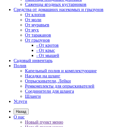
Саженцы ягодных кустарников
Средства от домашних насекомых и грызунов
От клопов
От моли
От муравьев
От мух
От тараканов
От грызунов
- От кротов
- От крыс
- От мышей
Садовый инвентарь
Полив
Капельный полив и комплектующие
Насадки на шланг
Опрыскиватели, Лейки
Ремкомплекты для опрыскивателей
Соединители для шланга
Шланги
Услуги
Назад
О нас
Новый пункт меню