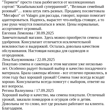
"Термите" просто глаза разбегаются от коллекционных
сортов! "Казабалыкский суперранний", "Великан семейный
розовый"… взяла штук пять разных. Продавец посоветовала
"Мегафол" от Valagro для рассады, говорит, хорошо помогает
адаптироваться. Надеюсь, вырастет что-нибудь стоящее, а то
уже руки чешутся покопаться в земле. Цены нормальные,
ассортимент огромный.
​Евгения Лемохова
/ 30.09.2025
Замечательный магазин. Здесь можно приобрести семена и
удобрения. Консультант отличается исключительной
вежливостью и выдержкой. Осталась довольна качеством
обслуживания. Настоящая находка для садоводов и
огородников.
​Лена Калужникова
/ 22.09.2025
Покупаю семена и саженцы в этом магазине уже несколько
лет. Особенно радует большой выбор и качество посадочного
материала. Брала саженцы яблони - все отлично прижились, в
этом году был хороший урожай! Семена тоже всегда всходят
хорошо. Консультанты всегда помогут с выбором, ответят на
все вопросы.
Регина Валиулина
/ 17.09.2025
Хороший выбор и качество, мы семена покупали. Отличный
урожай, заказали помидоров и огурцов себе и детям.
Довольны не то слово, вот где реально работают на клиента.
Благодарим.