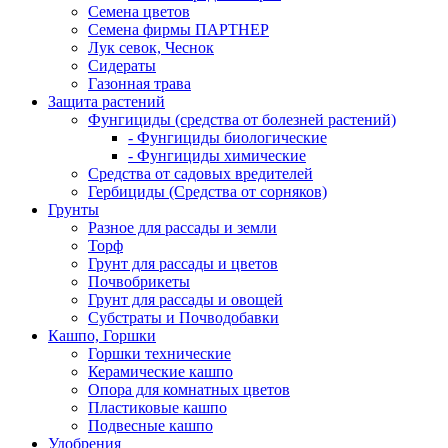
Семена цветов
Семена фирмы ПАРТНЕР
Лук севок, Чеснок
Сидераты
Газонная трава
Защита растений
Фунгициды (средства от болезней растений)
- Фунгициды биологические
- Фунгициды химические
Средства от садовых вредителей
Гербициды (Средства от сорняков)
Грунты
Разное для рассады и земли
Торф
Грунт для рассады и цветов
Почвобрикеты
Грунт для рассады и овощей
Субстраты и Почводобавки
Кашпо, Горшки
Горшки технические
Керамические кашпо
Опора для комнатных цветов
Пластиковые кашпо
Подвесные кашпо
Удобрения