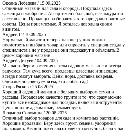
Оксана Лебедева
/ 15.09.2025
​Отличный магазин для сада и огорода. Покупала здесь
саженцы и удобрения. Ассортимент большой, всё аккуратно
расставлено. Продавцы разбираются в товаре, дали полезные
советы. Цены приемлемые. Я осталась довольна своим
визитом.
Андрей Г
/ 10.09.2025
Нормальный магазин теперь, наконец у них можно
посмотреть и выбрать товар или спросить у специалиста,да у
специалиста,а не у продавца,они подскажут и объяснять.В
целом хороший магазин.
Андрей Дигуев
/ 04.09.2025
Мы часто берем растения в этом садовом магазине и всегда
радуемся. Там куча всего, продавцы классные и знающие,
всегда помогут выбрать. Цены норм, доставка вовремя.
Однозначно советуем всем, кто любит сад!
Игорь Рясков
/ 25.08.2025
Хороший садовый магазин с большим выбором семян и
рассады. Порадовало качество грунта и то, что сразу можно
купить все необходимое для посадки, включая инструменты.
Цены вполне адекватные, рекомендую.
Людмила Соломина
/ 20.08.2025
Отличный выбор товаров для сада и комнатных растений.
Хорошие продавцы. Беру здесь грунт, семена, удобрения
подкормки. Весной покупала отраву от грызунов, была у нас