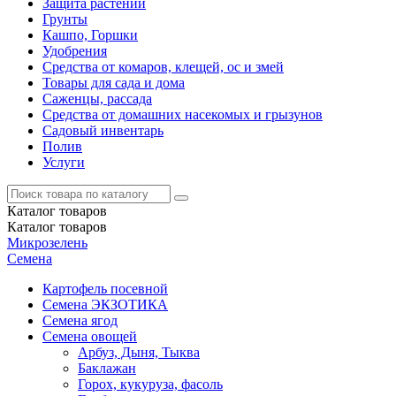
Защита растений
Грунты
Кашпо, Горшки
Удобрения
Средства от комаров, клещей, ос и змей
Товары для сада и дома
Саженцы, рассада
Средства от домашних насекомых и грызунов
Садовый инвентарь
Полив
Услуги
Каталог
товаров
Каталог
товаров
Микрозелень
Семена
Картофель посевной
Семена ЭКЗОТИКА
Семена ягод
Семена овощей
Арбуз, Дыня, Тыква
Баклажан
Горох, кукуруза, фасоль