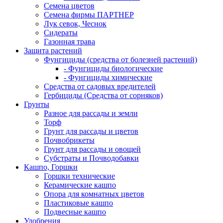
Семена цветов
Семена фирмы ПАРТНЕР
Лук севок, Чеснок
Сидераты
Газонная трава
Защита растений
Фунгициды (средства от болезней растений)
- Фунгициды биологические
- Фунгициды химические
Средства от садовых вредителей
Гербициды (Средства от сорняков)
Грунты
Разное для рассады и земли
Торф
Грунт для рассады и цветов
Почвобрикеты
Грунт для рассады и овощей
Субстраты и Почводобавки
Кашпо, Горшки
Горшки технические
Керамические кашпо
Опора для комнатных цветов
Пластиковые кашпо
Подвесные кашпо
Удобрения