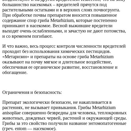
большинство насекомых – вредителей прячутся под
растительными остатками и в верхних слоях почвогрунта.
При обработке почвы препаратом вносится повышенное
содержание спор гриба Metarhizium, которые постепенно
приникают в насекомое. Весной выжившие вредители
выходят очень ослабленными, и зачастую не дают потомства,
и со временем погибают.
И что важно, весь процесс контроля численности вредителей
проходит без использования химических пестицидов.
«Метаризин» и препараты на основе гриба Metarhizium
оказывают на почву мягкое и длительное воздействие,
обеспечивая ее органическое развитие, восстановление и
обогащение.
Ограничения и безопасность:
Препарат экологически безопасен, не накапливается в
растениях, не вызывает привыкания. Грибы Metarhizium
anisopliae совершенно безвредны для человека, теплокровных
животных, дождевых червей, растений и окружающей среды.
Грибы за это свойство получили название энтомопатогенные
(греч. entom — насекомое).