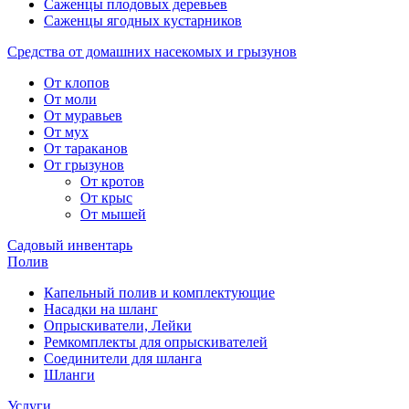
Саженцы плодовых деревьев
Саженцы ягодных кустарников
Средства от домашних насекомых и грызунов
От клопов
От моли
От муравьев
От мух
От тараканов
От грызунов
От кротов
От крыс
От мышей
Садовый инвентарь
Полив
Капельный полив и комплектующие
Насадки на шланг
Опрыскиватели, Лейки
Ремкомплекты для опрыскивателей
Соединители для шланга
Шланги
Услуги