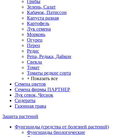
Грибы
Зелень, Салат
Кабачок, Патиссон
Капуста разная
Картофель
Лук семена
Морковь
Огурец
Перец
Редис
Репа, Редька, Дайкон
Свекла
Томат
Томаты редкие сорта
+ Показать все
Семена цветов
Семена фирмы ПАРТНЕР
Лук севок, Чеснок
Сидераты
Газонная трава
Защита растений
Фунгициды (средства от болезней растений)
Фунгициды биологические