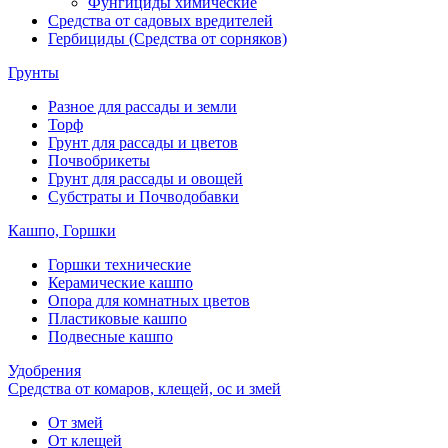
Фунгициды химические
Средства от садовых вредителей
Гербициды (Средства от сорняков)
Грунты
Разное для рассады и земли
Торф
Грунт для рассады и цветов
Почвобрикеты
Грунт для рассады и овощей
Субстраты и Почводобавки
Кашпо, Горшки
Горшки технические
Керамические кашпо
Опора для комнатных цветов
Пластиковые кашпо
Подвесные кашпо
Удобрения
Средства от комаров, клещей, ос и змей
От змей
От клещей