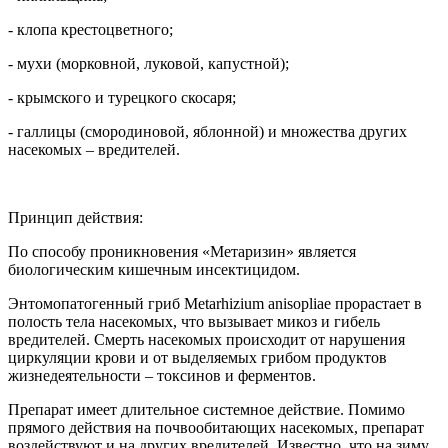
- клопа крестоцветного;
- мухи (морковной, луковой, капустной);
- крымского и турецкого скосаря;
- галлицы (смородиновой, яблонной) и множества других
насекомых – вредителей.
Принцип действия:
По способу проникновения «Метаризин» является
биологическим кишечным инсектицидом.
Энтомопатогенный гриб Metarhizium anisopliae прорастает в
полость тела насекомых, что вызывает микоз и гибель
вредителей. Смерть насекомых происходит от нарушения
циркуляции крови и от выделяемых грибом продуктов
жизнедеятельности – токсинов и ферментов.
Препарат имеет длительное системное действие. Помимо
прямого действия на почвообитающих насекомых, препарат
воздействуют и на других вредителей. Известно, что на зиму