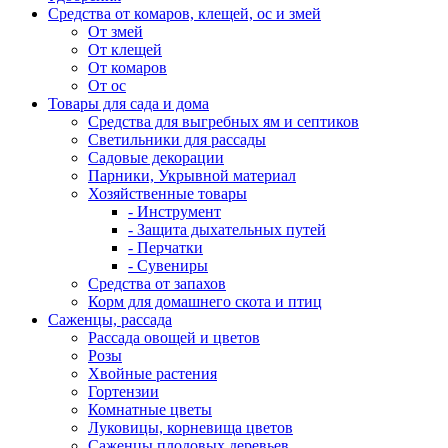
Средства от комаров, клещей, ос и змей
От змей
От клещей
От комаров
От ос
Товары для сада и дома
Средства для выгребных ям и септиков
Светильники для рассады
Садовые декорации
Парники, Укрывной материал
Хозяйственные товары
- Инструмент
- Защита дыхательных путей
- Перчатки
- Сувениры
Средства от запахов
Корм для домашнего скота и птиц
Саженцы, рассада
Рассада овощей и цветов
Розы
Хвойные растения
Гортензии
Комнатные цветы
Луковицы, корневища цветов
Саженцы плодовых деревьев