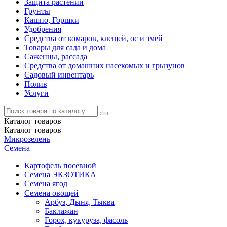
Защита растений
Грунты
Кашпо, Горшки
Удобрения
Средства от комаров, клещей, ос и змей
Товары для сада и дома
Саженцы, рассада
Средства от домашних насекомых и грызунов
Садовый инвентарь
Полив
Услуги
Каталог
товаров
Каталог
товаров
Микрозелень
Семена
Картофель посевной
Семена ЭКЗОТИКА
Семена ягод
Семена овощей
Арбуз, Дыня, Тыква
Баклажан
Горох, кукуруза, фасоль