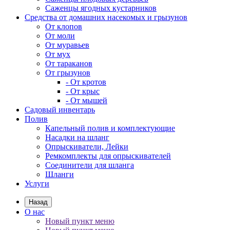
Саженцы ягодных кустарников
Средства от домашних насекомых и грызунов
От клопов
От моли
От муравьев
От мух
От тараканов
От грызунов
- От кротов
- От крыс
- От мышей
Садовый инвентарь
Полив
Капельный полив и комплектующие
Насадки на шланг
Опрыскиватели, Лейки
Ремкомплекты для опрыскивателей
Соединители для шланга
Шланги
Услуги
Назад
О нас
Новый пункт меню