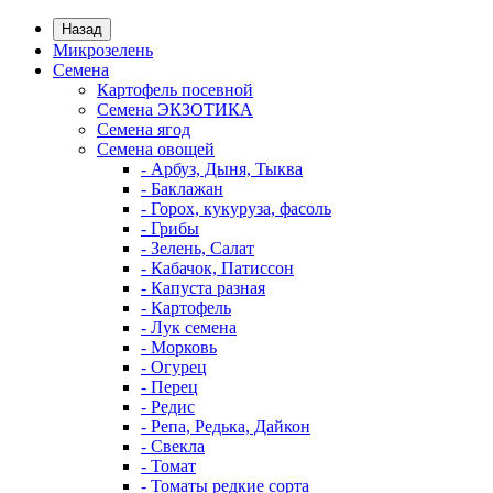
Назад
Микрозелень
Семена
Картофель посевной
Семена ЭКЗОТИКА
Семена ягод
Семена овощей
- Арбуз, Дыня, Тыква
- Баклажан
- Горох, кукуруза, фасоль
- Грибы
- Зелень, Салат
- Кабачок, Патиссон
- Капуста разная
- Картофель
- Лук семена
- Морковь
- Огурец
- Перец
- Редис
- Репа, Редька, Дайкон
- Свекла
- Томат
- Томаты редкие сорта