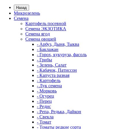
Назад
Микрозелень
Семена
Картофель посевной
Семена ЭКЗОТИКА
Семена ягод
Семена овощей
- Арбуз, Дыня, Тыква
- Баклажан
- Горох, кукуруза, фасоль
- Грибы
- Зелень, Салат
- Кабачок, Патиссон
- Капуста разная
- Картофель
- Лук семена
- Морковь
- Огурец
- Перец
- Редис
- Репа, Редька, Дайкон
- Свекла
- Томат
- Томаты редкие сорта