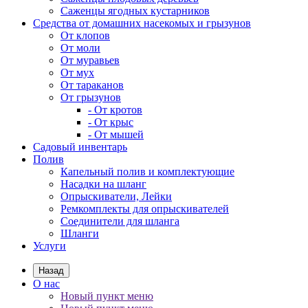
Саженцы ягодных кустарников
Средства от домашних насекомых и грызунов
От клопов
От моли
От муравьев
От мух
От тараканов
От грызунов
- От кротов
- От крыс
- От мышей
Садовый инвентарь
Полив
Капельный полив и комплектующие
Насадки на шланг
Опрыскиватели, Лейки
Ремкомплекты для опрыскивателей
Соединители для шланга
Шланги
Услуги
Назад
О нас
Новый пункт меню