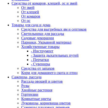
Средства от комаров, клещей, ос и змей
От змей
От клещей
От комаров
От ос
Товары для сада и дома
Средства для выгребных ям и септиков
Светильники для рассады
Садовые декорации
Парники, Укрывной материал
Хозяйственные товары
- Инструмент
- Защита дыхательных путей
- Перчатки
- Сувениры
Средства от запахов
Корм для домашнего скота и птиц
Саженцы, рассада
Рассада овощей и цветов
Розы
Хвойные растения
Гортензии
Комнатные цветы
Луковицы, корневища цветов
Саженцы плодовых деревьев