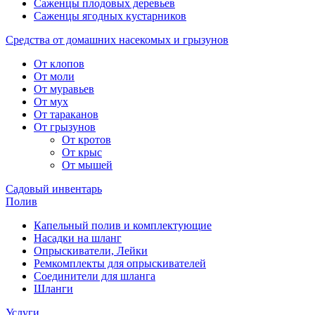
Саженцы плодовых деревьев
Саженцы ягодных кустарников
Средства от домашних насекомых и грызунов
От клопов
От моли
От муравьев
От мух
От тараканов
От грызунов
От кротов
От крыс
От мышей
Садовый инвентарь
Полив
Капельный полив и комплектующие
Насадки на шланг
Опрыскиватели, Лейки
Ремкомплекты для опрыскивателей
Соединители для шланга
Шланги
Услуги