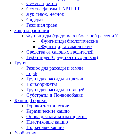
Семена цветов
Семена фирмы ПАРТНЕР
Лук севок, Чеснок
Сидераты
Газонная трава
Защита растений
Фунгициды (средства от болезней растений)
- Фунгициды биологические
- Фунгициды химические
Средства от садовых вредителей
Гербициды (Средства от сорняков)
Грунты
Разное для рассады и земли
Торф
Грунт для рассады и цветов
Почвобрикеты
Грунт для рассады и овощей
Субстраты и Почводобавки
Кашпо, Горшки
Горшки технические
Керамические кашпо
Опора для комнатных цветов
Пластиковые кашпо
Подвесные кашпо
Удобрения