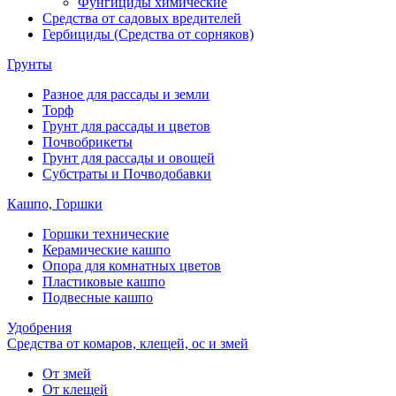
Фунгициды химические
Средства от садовых вредителей
Гербициды (Средства от сорняков)
Грунты
Разное для рассады и земли
Торф
Грунт для рассады и цветов
Почвобрикеты
Грунт для рассады и овощей
Субстраты и Почводобавки
Кашпо, Горшки
Горшки технические
Керамические кашпо
Опора для комнатных цветов
Пластиковые кашпо
Подвесные кашпо
Удобрения
Средства от комаров, клещей, ос и змей
От змей
От клещей