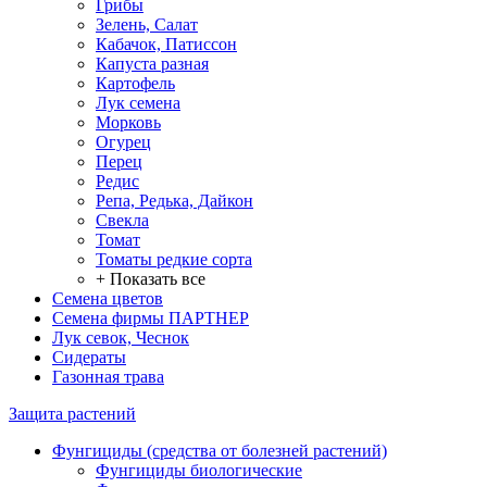
Грибы
Зелень, Салат
Кабачок, Патиссон
Капуста разная
Картофель
Лук семена
Морковь
Огурец
Перец
Редис
Репа, Редька, Дайкон
Свекла
Томат
Томаты редкие сорта
+ Показать все
Семена цветов
Семена фирмы ПАРТНЕР
Лук севок, Чеснок
Сидераты
Газонная трава
Защита растений
Фунгициды (средства от болезней растений)
Фунгициды биологические