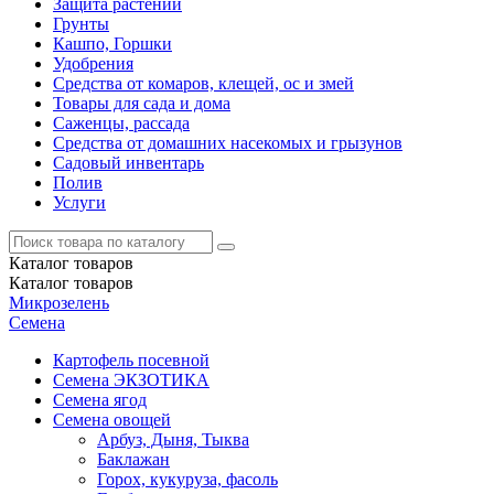
Защита растений
Грунты
Кашпо, Горшки
Удобрения
Средства от комаров, клещей, ос и змей
Товары для сада и дома
Саженцы, рассада
Средства от домашних насекомых и грызунов
Садовый инвентарь
Полив
Услуги
Каталог
товаров
Каталог
товаров
Микрозелень
Семена
Картофель посевной
Семена ЭКЗОТИКА
Семена ягод
Семена овощей
Арбуз, Дыня, Тыква
Баклажан
Горох, кукуруза, фасоль