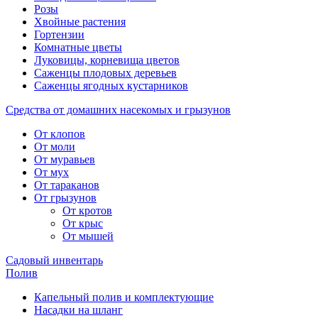
Розы
Хвойные растения
Гортензии
Комнатные цветы
Луковицы, корневища цветов
Саженцы плодовых деревьев
Саженцы ягодных кустарников
Средства от домашних насекомых и грызунов
От клопов
От моли
От муравьев
От мух
От тараканов
От грызунов
От кротов
От крыс
От мышей
Садовый инвентарь
Полив
Капельный полив и комплектующие
Насадки на шланг