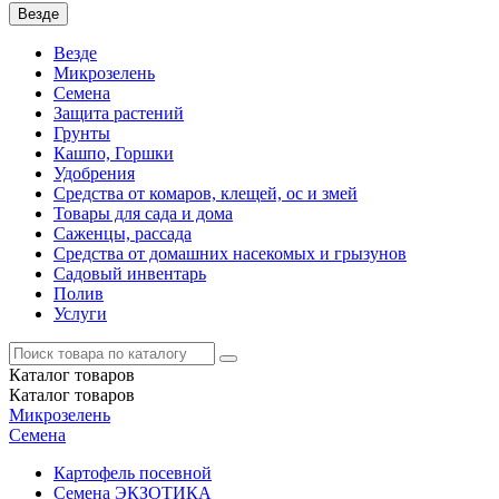
Везде
Везде
Микрозелень
Семена
Защита растений
Грунты
Кашпо, Горшки
Удобрения
Средства от комаров, клещей, ос и змей
Товары для сада и дома
Саженцы, рассада
Средства от домашних насекомых и грызунов
Садовый инвентарь
Полив
Услуги
Каталог
товаров
Каталог
товаров
Микрозелень
Семена
Картофель посевной
Семена ЭКЗОТИКА