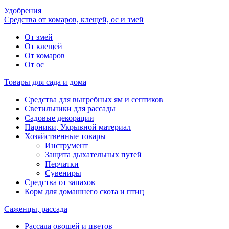
Удобрения
Средства от комаров, клещей, ос и змей
От змей
От клещей
От комаров
От ос
Товары для сада и дома
Средства для выгребных ям и септиков
Светильники для рассады
Садовые декорации
Парники, Укрывной материал
Хозяйственные товары
Инструмент
Защита дыхательных путей
Перчатки
Сувениры
Средства от запахов
Корм для домашнего скота и птиц
Саженцы, рассада
Рассада овощей и цветов