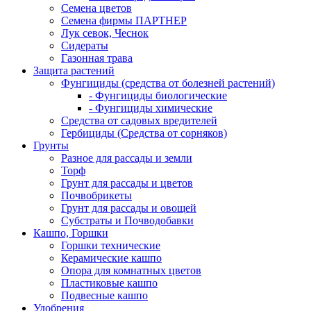
Семена цветов
Семена фирмы ПАРТНЕР
Лук севок, Чеснок
Сидераты
Газонная трава
Защита растений
Фунгициды (средства от болезней растений)
- Фунгициды биологические
- Фунгициды химические
Средства от садовых вредителей
Гербициды (Средства от сорняков)
Грунты
Разное для рассады и земли
Торф
Грунт для рассады и цветов
Почвобрикеты
Грунт для рассады и овощей
Субстраты и Почводобавки
Кашпо, Горшки
Горшки технические
Керамические кашпо
Опора для комнатных цветов
Пластиковые кашпо
Подвесные кашпо
Удобрения