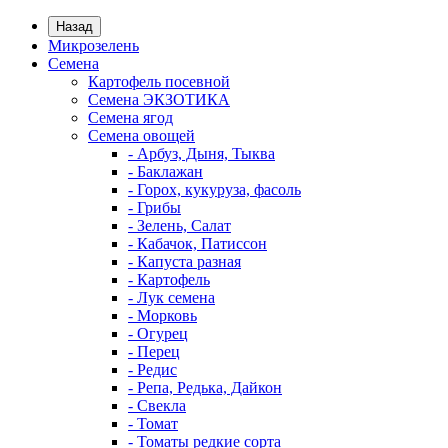
Назад
Микрозелень
Семена
Картофель посевной
Семена ЭКЗОТИКА
Семена ягод
Семена овощей
- Арбуз, Дыня, Тыква
- Баклажан
- Горох, кукуруза, фасоль
- Грибы
- Зелень, Салат
- Кабачок, Патиссон
- Капуста разная
- Картофель
- Лук семена
- Морковь
- Огурец
- Перец
- Редис
- Репа, Редька, Дайкон
- Свекла
- Томат
- Томаты редкие сорта