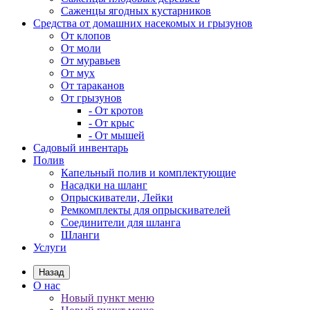
Саженцы ягодных кустарников
Средства от домашних насекомых и грызунов
От клопов
От моли
От муравьев
От мух
От тараканов
От грызунов
- От кротов
- От крыс
- От мышей
Садовый инвентарь
Полив
Капельный полив и комплектующие
Насадки на шланг
Опрыскиватели, Лейки
Ремкомплекты для опрыскивателей
Соединители для шланга
Шланги
Услуги
Назад
О нас
Новый пункт меню