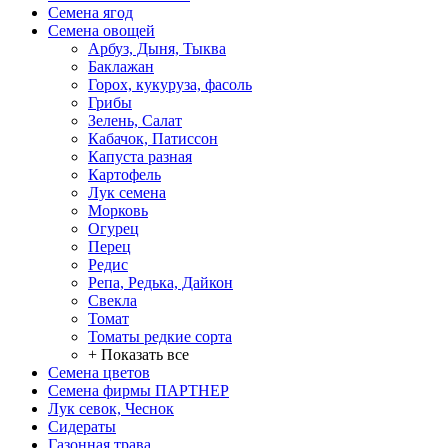
Семена ягод
Семена овощей
Арбуз, Дыня, Тыква
Баклажан
Горох, кукуруза, фасоль
Грибы
Зелень, Салат
Кабачок, Патиссон
Капуста разная
Картофель
Лук семена
Морковь
Огурец
Перец
Редис
Репа, Редька, Дайкон
Свекла
Томат
Томаты редкие сорта
+ Показать все
Семена цветов
Семена фирмы ПАРТНЕР
Лук севок, Чеснок
Сидераты
Газонная трава