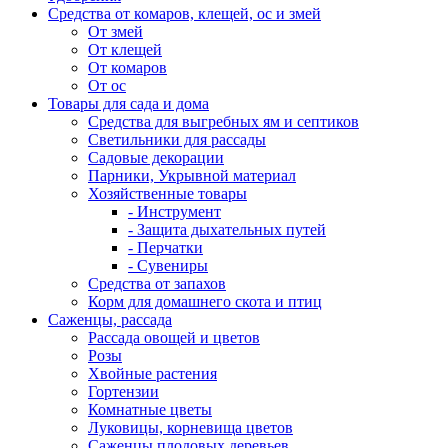
Средства от комаров, клещей, ос и змей
От змей
От клещей
От комаров
От ос
Товары для сада и дома
Средства для выгребных ям и септиков
Светильники для рассады
Садовые декорации
Парники, Укрывной материал
Хозяйственные товары
- Инструмент
- Защита дыхательных путей
- Перчатки
- Сувениры
Средства от запахов
Корм для домашнего скота и птиц
Саженцы, рассада
Рассада овощей и цветов
Розы
Хвойные растения
Гортензии
Комнатные цветы
Луковицы, корневища цветов
Саженцы плодовых деревьев