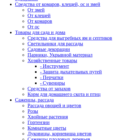
Средства от комаров, клещей, ос и змей
От змей
От клещей
От комаров
От ос
Товары для сада и дома
Средства для выгребных ям и септиков
Светильники для рассады
Садовые декорации
Парники, Укрывной материал
Хозяйственные товары
- Инструмент
- Защита дыхательных путей
- Перчатки
- Сувениры
Средства от запахов
Корм для домашнего скота и птиц
Саженцы, рассада
Рассада овощей и цветов
Розы
Хвойные растения
Гортензии
Комнатные цветы
Луковицы, корневища цветов
Саженцы плодовых деревьев