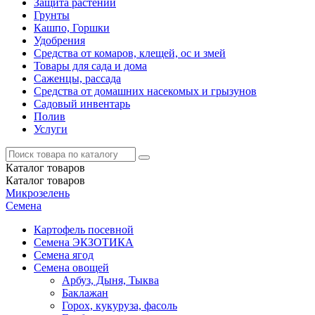
Защита растений
Грунты
Кашпо, Горшки
Удобрения
Средства от комаров, клещей, ос и змей
Товары для сада и дома
Саженцы, рассада
Средства от домашних насекомых и грызунов
Садовый инвентарь
Полив
Услуги
Каталог
товаров
Каталог
товаров
Микрозелень
Семена
Картофель посевной
Семена ЭКЗОТИКА
Семена ягод
Семена овощей
Арбуз, Дыня, Тыква
Баклажан
Горох, кукуруза, фасоль