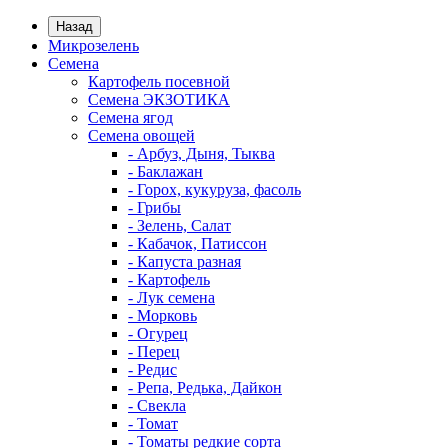
Назад
Микрозелень
Семена
Картофель посевной
Семена ЭКЗОТИКА
Семена ягод
Семена овощей
- Арбуз, Дыня, Тыква
- Баклажан
- Горох, кукуруза, фасоль
- Грибы
- Зелень, Салат
- Кабачок, Патиссон
- Капуста разная
- Картофель
- Лук семена
- Морковь
- Огурец
- Перец
- Редис
- Репа, Редька, Дайкон
- Свекла
- Томат
- Томаты редкие сорта