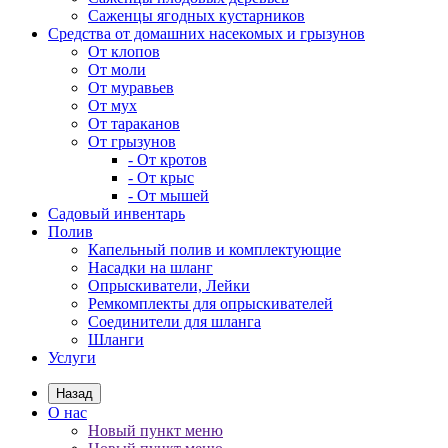
Саженцы ягодных кустарников
Средства от домашних насекомых и грызунов
От клопов
От моли
От муравьев
От мух
От тараканов
От грызунов
- От кротов
- От крыс
- От мышей
Садовый инвентарь
Полив
Капельный полив и комплектующие
Насадки на шланг
Опрыскиватели, Лейки
Ремкомплекты для опрыскивателей
Соединители для шланга
Шланги
Услуги
Назад
О нас
Новый пункт меню