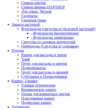
Семена цветов
Семена фирмы ПАРТНЕР
Лук севок, Чеснок
Сидераты
Газонная трава
Защита растений
Фунгициды (средства от болезней растений)
- Фунгициды биологические
- Фунгициды химические
Средства от садовых вредителей
Гербициды (Средства от сорняков)
Грунты
Разное для рассады и земли
Торф
Грунт для рассады и цветов
Почвобрикеты
Грунт для рассады и овощей
Субстраты и Почводобавки
Кашпо, Горшки
Горшки технические
Керамические кашпо
Опора для комнатных цветов
Пластиковые кашпо
Подвесные кашпо
Удобрения