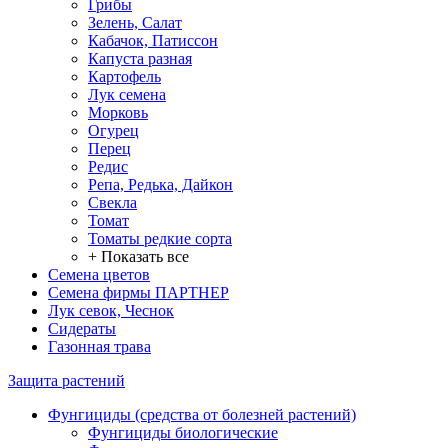
Грибы
Зелень, Салат
Кабачок, Патиссон
Капуста разная
Картофель
Лук семена
Морковь
Огурец
Перец
Редис
Репа, Редька, Дайкон
Свекла
Томат
Томаты редкие сорта
+ Показать все
Семена цветов
Семена фирмы ПАРТНЕР
Лук севок, Чеснок
Сидераты
Газонная трава
Защита растений
Фунгициды (средства от болезней растений)
Фунгициды биологические