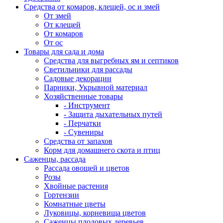
Средства от комаров, клещей, ос и змей
От змей
От клещей
От комаров
От ос
Товары для сада и дома
Средства для выгребных ям и септиков
Светильники для рассады
Садовые декорации
Парники, Укрывной материал
Хозяйственные товары
- Инструмент
- Защита дыхательных путей
- Перчатки
- Сувениры
Средства от запахов
Корм для домашнего скота и птиц
Саженцы, рассада
Рассада овощей и цветов
Розы
Хвойные растения
Гортензии
Комнатные цветы
Луковицы, корневища цветов
Саженцы плодовых деревьев