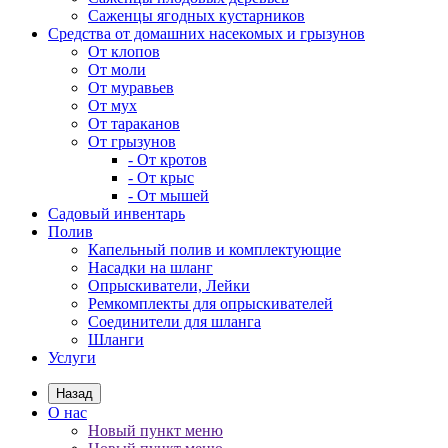
Саженцы ягодных кустарников
Средства от домашних насекомых и грызунов
От клопов
От моли
От муравьев
От мух
От тараканов
От грызунов
- От кротов
- От крыс
- От мышей
Садовый инвентарь
Полив
Капельный полив и комплектующие
Насадки на шланг
Опрыскиватели, Лейки
Ремкомплекты для опрыскивателей
Соединители для шланга
Шланги
Услуги
Назад
О нас
Новый пункт меню