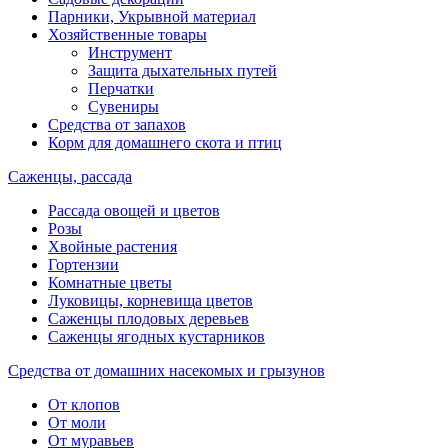
Парники, Укрывной материал
Хозяйственные товары
Инструмент
Защита дыхательных путей
Перчатки
Сувениры
Средства от запахов
Корм для домашнего скота и птиц
Саженцы, рассада
Рассада овощей и цветов
Розы
Хвойные растения
Гортензии
Комнатные цветы
Луковицы, корневища цветов
Саженцы плодовых деревьев
Саженцы ягодных кустарников
Средства от домашних насекомых и грызунов
От клопов
От моли
От муравьев