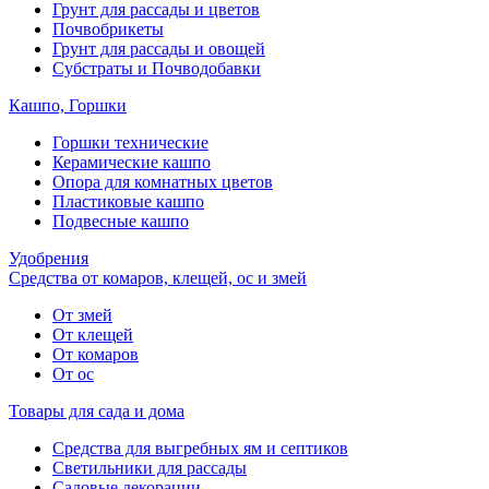
Грунт для рассады и цветов
Почвобрикеты
Грунт для рассады и овощей
Субстраты и Почводобавки
Кашпо, Горшки
Горшки технические
Керамические кашпо
Опора для комнатных цветов
Пластиковые кашпо
Подвесные кашпо
Удобрения
Средства от комаров, клещей, ос и змей
От змей
От клещей
От комаров
От ос
Товары для сада и дома
Средства для выгребных ям и септиков
Светильники для рассады
Садовые декорации