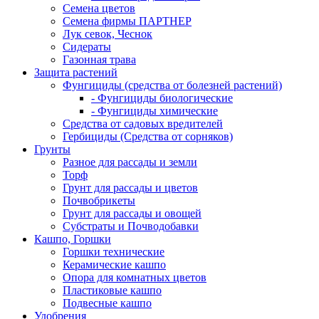
Семена цветов
Семена фирмы ПАРТНЕР
Лук севок, Чеснок
Сидераты
Газонная трава
Защита растений
Фунгициды (средства от болезней растений)
- Фунгициды биологические
- Фунгициды химические
Средства от садовых вредителей
Гербициды (Средства от сорняков)
Грунты
Разное для рассады и земли
Торф
Грунт для рассады и цветов
Почвобрикеты
Грунт для рассады и овощей
Субстраты и Почводобавки
Кашпо, Горшки
Горшки технические
Керамические кашпо
Опора для комнатных цветов
Пластиковые кашпо
Подвесные кашпо
Удобрения