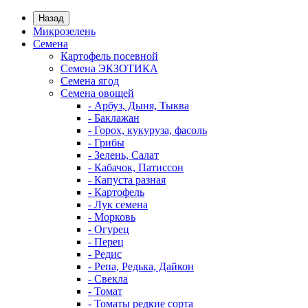
Назад
Микрозелень
Семена
Картофель посевной
Семена ЭКЗОТИКА
Семена ягод
Семена овощей
- Арбуз, Дыня, Тыква
- Баклажан
- Горох, кукуруза, фасоль
- Грибы
- Зелень, Салат
- Кабачок, Патиссон
- Капуста разная
- Картофель
- Лук семена
- Морковь
- Огурец
- Перец
- Редис
- Репа, Редька, Дайкон
- Свекла
- Томат
- Томаты редкие сорта