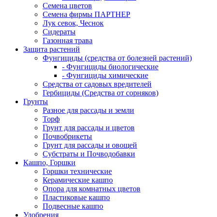
Семена цветов
Семена фирмы ПАРТНЕР
Лук севок, Чеснок
Сидераты
Газонная трава
Защита растений
Фунгициды (средства от болезней растений)
- Фунгициды биологические
- Фунгициды химические
Средства от садовых вредителей
Гербициды (Средства от сорняков)
Грунты
Разное для рассады и земли
Торф
Грунт для рассады и цветов
Почвобрикеты
Грунт для рассады и овощей
Субстраты и Почводобавки
Кашпо, Горшки
Горшки технические
Керамические кашпо
Опора для комнатных цветов
Пластиковые кашпо
Подвесные кашпо
Удобрения