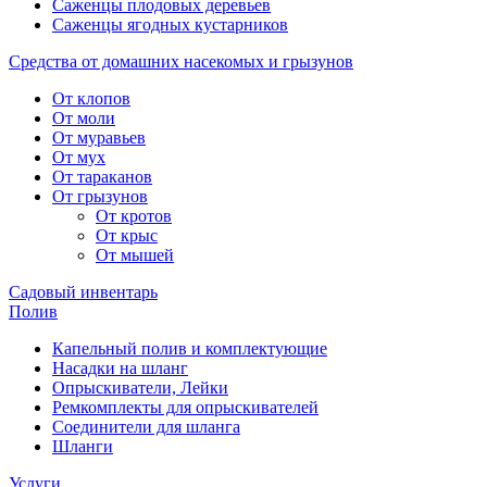
Саженцы плодовых деревьев
Саженцы ягодных кустарников
Средства от домашних насекомых и грызунов
От клопов
От моли
От муравьев
От мух
От тараканов
От грызунов
От кротов
От крыс
От мышей
Садовый инвентарь
Полив
Капельный полив и комплектующие
Насадки на шланг
Опрыскиватели, Лейки
Ремкомплекты для опрыскивателей
Соединители для шланга
Шланги
Услуги