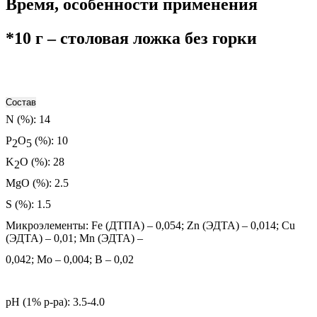
Время, особенности применения
*10 г – столовая ложка без горки
Состав
N (%):
14
P
O
(%):
10
2
5
K
O (%):
28
2
MgO (%):
2.5
S (%):
1.5
Микроэлементы:
Fe (ДТПА) – 0,054; Zn (ЭДТА) – 0,014; Cu
(ЭДТА) – 0,01; Mn (ЭДТА) –
0,042; Mo – 0,004; B – 0,02
pH (1% p-pa):
3.5-4.0