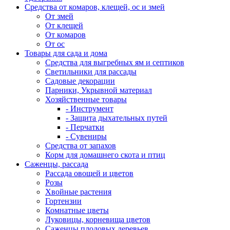
Средства от комаров, клещей, ос и змей
От змей
От клещей
От комаров
От ос
Товары для сада и дома
Средства для выгребных ям и септиков
Светильники для рассады
Садовые декорации
Парники, Укрывной материал
Хозяйственные товары
- Инструмент
- Защита дыхательных путей
- Перчатки
- Сувениры
Средства от запахов
Корм для домашнего скота и птиц
Саженцы, рассада
Рассада овощей и цветов
Розы
Хвойные растения
Гортензии
Комнатные цветы
Луковицы, корневища цветов
Саженцы плодовых деревьев