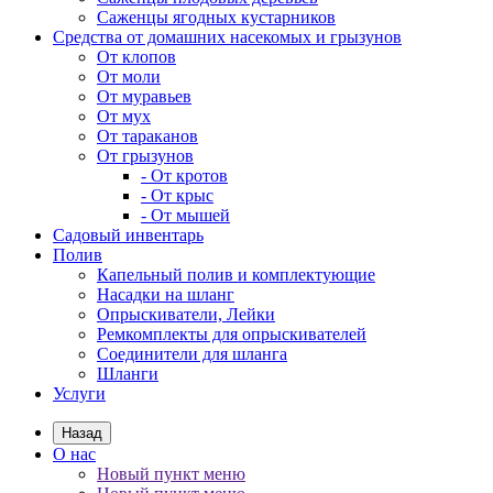
Саженцы ягодных кустарников
Средства от домашних насекомых и грызунов
От клопов
От моли
От муравьев
От мух
От тараканов
От грызунов
- От кротов
- От крыс
- От мышей
Садовый инвентарь
Полив
Капельный полив и комплектующие
Насадки на шланг
Опрыскиватели, Лейки
Ремкомплекты для опрыскивателей
Соединители для шланга
Шланги
Услуги
Назад
О нас
Новый пункт меню