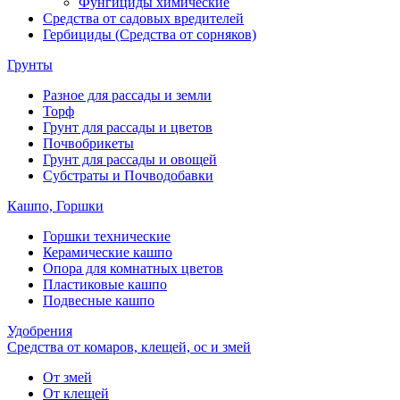
Фунгициды химические
Средства от садовых вредителей
Гербициды (Средства от сорняков)
Грунты
Разное для рассады и земли
Торф
Грунт для рассады и цветов
Почвобрикеты
Грунт для рассады и овощей
Субстраты и Почводобавки
Кашпо, Горшки
Горшки технические
Керамические кашпо
Опора для комнатных цветов
Пластиковые кашпо
Подвесные кашпо
Удобрения
Средства от комаров, клещей, ос и змей
От змей
От клещей