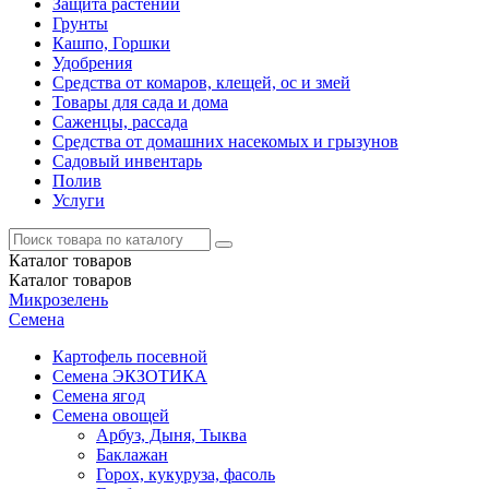
Защита растений
Грунты
Кашпо, Горшки
Удобрения
Средства от комаров, клещей, ос и змей
Товары для сада и дома
Саженцы, рассада
Средства от домашних насекомых и грызунов
Садовый инвентарь
Полив
Услуги
Каталог
товаров
Каталог
товаров
Микрозелень
Семена
Картофель посевной
Семена ЭКЗОТИКА
Семена ягод
Семена овощей
Арбуз, Дыня, Тыква
Баклажан
Горох, кукуруза, фасоль