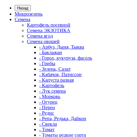
Назад
Микрозелень
Семена
Картофель посевной
Семена ЭКЗОТИКА
Семена ягод
Семена овощей
- Арбуз, Дыня, Тыква
- Баклажан
- Горох, кукуруза, фасоль
- Грибы
- Зелень, Салат
- Кабачок, Патиссон
- Капуста разная
- Картофель
- Лук семена
- Морковь
- Огурец
- Перец
- Редис
- Репа, Редька, Дайкон
- Свекла
- Томат
- Томаты редкие сорта