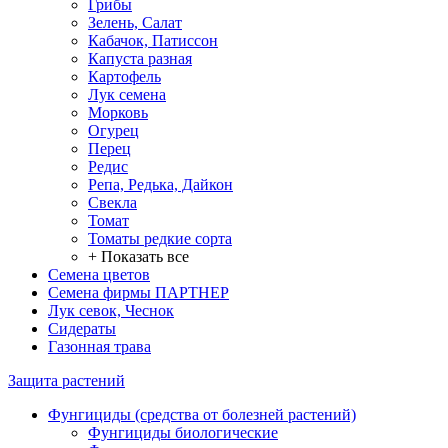
Грибы
Зелень, Салат
Кабачок, Патиссон
Капуста разная
Картофель
Лук семена
Морковь
Огурец
Перец
Редис
Репа, Редька, Дайкон
Свекла
Томат
Томаты редкие сорта
+ Показать все
Семена цветов
Семена фирмы ПАРТНЕР
Лук севок, Чеснок
Сидераты
Газонная трава
Защита растений
Фунгициды (средства от болезней растений)
Фунгициды биологические