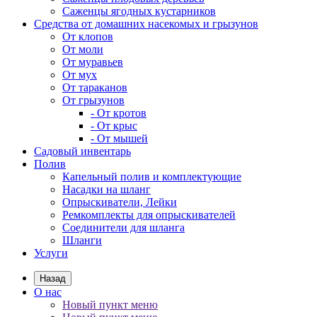
Саженцы ягодных кустарников
Средства от домашних насекомых и грызунов
От клопов
От моли
От муравьев
От мух
От тараканов
От грызунов
- От кротов
- От крыс
- От мышей
Садовый инвентарь
Полив
Капельный полив и комплектующие
Насадки на шланг
Опрыскиватели, Лейки
Ремкомплекты для опрыскивателей
Соединители для шланга
Шланги
Услуги
Назад
О нас
Новый пункт меню