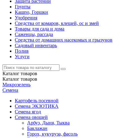
Защита растений
Грунты
Кашпо, Горшки
Удобрения
Средства от комаров, клещей, ос и змей
Товары для сада и дома
Саженцы, рассада
Средства от домашних насекомых и грызунов
Садовый инвентарь
Полив
Услуги
Каталог
товаров
Каталог
товаров
Микрозелень
Семена
Картофель посевной
Семена ЭКЗОТИКА
Семена ягод
Семена овощей
Арбуз, Дыня, Тыква
Баклажан
Горох, кукуруза, фасоль