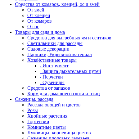
Средства от комаров, клещей, ос и змей
От змей
От клещей
От комаров
От ос
Товары для сада и дома
Средства для выгребных ям и септиков
Светильники для рассады
Садовые декорации
Парники, Укрывной материал
Хозяйственные товары
- Инструмент
- Защита дыхательных путей
- Перчатки
- Сувениры
Средства от запахов
Корм для домашнего скота и птиц
Саженцы, рассада
Рассада овощей и цветов
Розы
Хвойные растения
Гортензии
Комнатные цветы
Луковицы, корневища цветов
Саженцы плодовых деревьев