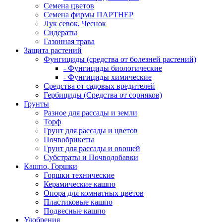
Семена цветов
Семена фирмы ПАРТНЕР
Лук севок, Чеснок
Сидераты
Газонная трава
Защита растений
Фунгициды (средства от болезней растений)
- Фунгициды биологические
- Фунгициды химические
Средства от садовых вредителей
Гербициды (Средства от сорняков)
Грунты
Разное для рассады и земли
Торф
Грунт для рассады и цветов
Почвобрикеты
Грунт для рассады и овощей
Субстраты и Почводобавки
Кашпо, Горшки
Горшки технические
Керамические кашпо
Опора для комнатных цветов
Пластиковые кашпо
Подвесные кашпо
Удобрения