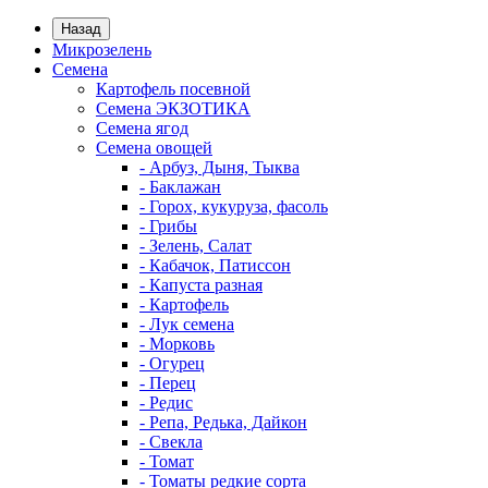
Назад
Микрозелень
Семена
Картофель посевной
Семена ЭКЗОТИКА
Семена ягод
Семена овощей
- Арбуз, Дыня, Тыква
- Баклажан
- Горох, кукуруза, фасоль
- Грибы
- Зелень, Салат
- Кабачок, Патиссон
- Капуста разная
- Картофель
- Лук семена
- Морковь
- Огурец
- Перец
- Редис
- Репа, Редька, Дайкон
- Свекла
- Томат
- Томаты редкие сорта