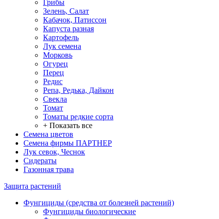
Грибы
Зелень, Салат
Кабачок, Патиссон
Капуста разная
Картофель
Лук семена
Морковь
Огурец
Перец
Редис
Репа, Редька, Дайкон
Свекла
Томат
Томаты редкие сорта
+ Показать все
Семена цветов
Семена фирмы ПАРТНЕР
Лук севок, Чеснок
Сидераты
Газонная трава
Защита растений
Фунгициды (средства от болезней растений)
Фунгициды биологические