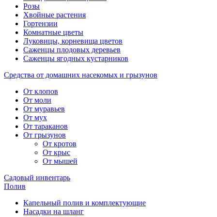
Розы
Хвойные растения
Гортензии
Комнатные цветы
Луковицы, корневища цветов
Саженцы плодовых деревьев
Саженцы ягодных кустарников
Средства от домашних насекомых и грызунов
От клопов
От моли
От муравьев
От мух
От тараканов
От грызунов
От кротов
От крыс
От мышей
Садовый инвентарь
Полив
Капельный полив и комплектующие
Насадки на шланг