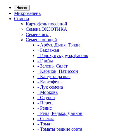
Назад
Микрозелень
Семена
Картофель посевной
Семена ЭКЗОТИКА
Семена ягод
Семена овощей
- Арбуз, Дыня, Тыква
- Баклажан
- Горох, кукуруза, фасоль
- Грибы
- Зелень, Салат
- Кабачок, Патиссон
- Капуста разная
- Картофель
- Лук семена
- Морковь
- Огурец
- Перец
- Редис
- Репа, Редька, Дайкон
- Свекла
- Томат
- Томаты редкие сорта