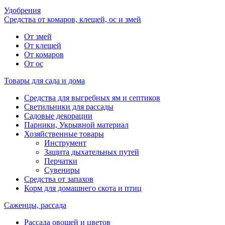
Удобрения
Средства от комаров, клещей, ос и змей
От змей
От клещей
От комаров
От ос
Товары для сада и дома
Средства для выгребных ям и септиков
Светильники для рассады
Садовые декорации
Парники, Укрывной материал
Хозяйственные товары
Инструмент
Защита дыхательных путей
Перчатки
Сувениры
Средства от запахов
Корм для домашнего скота и птиц
Саженцы, рассада
Рассада овощей и цветов