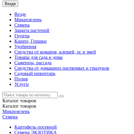
Везде
Везде
Микрозелень
Семена
Защита растений
Грунты
Кашпо, Горшки
Удобрения
Средства от комаров, клещей, ос и змей
Товары для сада и дома
Саженцы, рассада
Средства от домашних насекомых и грызунов
Садовый инвентарь
Полив
Услуги
Каталог
товаров
Каталог
товаров
Микрозелень
Семена
Картофель посевной
Семена ЭКЗОТИКА