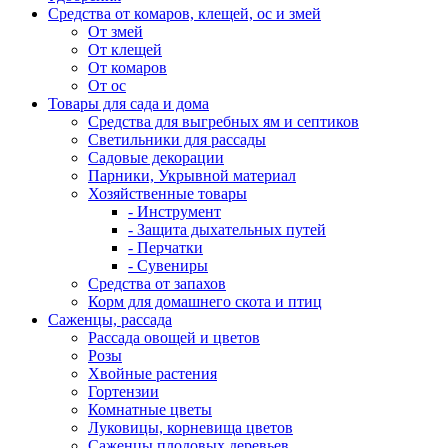
Средства от комаров, клещей, ос и змей
От змей
От клещей
От комаров
От ос
Товары для сада и дома
Средства для выгребных ям и септиков
Светильники для рассады
Садовые декорации
Парники, Укрывной материал
Хозяйственные товары
- Инструмент
- Защита дыхательных путей
- Перчатки
- Сувениры
Средства от запахов
Корм для домашнего скота и птиц
Саженцы, рассада
Рассада овощей и цветов
Розы
Хвойные растения
Гортензии
Комнатные цветы
Луковицы, корневища цветов
Саженцы плодовых деревьев