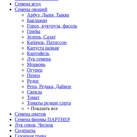
Семена ягод
Семена овощей
Арбуз, Дыня, Тыква
Баклажан
Горох, кукуруза, фасоль
Грибы
Зелень, Салат
Кабачок, Патиссон
Капуста разная
Картофель
Лук семена
Морковь
Огурец
Перец
Редис
Репа, Редька, Дайкон
Свекла
Томат
Томаты редкие сорта
+ Показать все
Семена цветов
Семена фирмы ПАРТНЕР
Лук севок, Чеснок
Сидераты
Газонная трава