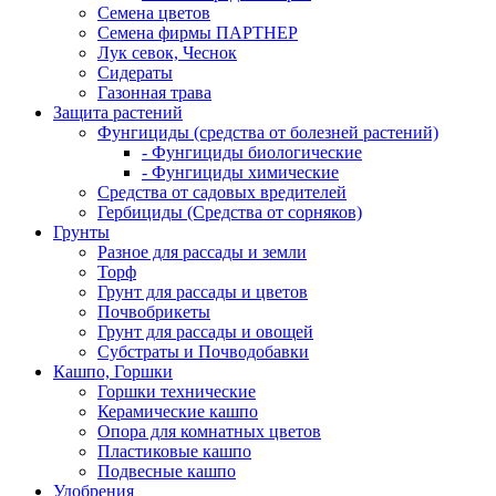
Семена цветов
Семена фирмы ПАРТНЕР
Лук севок, Чеснок
Сидераты
Газонная трава
Защита растений
Фунгициды (средства от болезней растений)
- Фунгициды биологические
- Фунгициды химические
Средства от садовых вредителей
Гербициды (Средства от сорняков)
Грунты
Разное для рассады и земли
Торф
Грунт для рассады и цветов
Почвобрикеты
Грунт для рассады и овощей
Субстраты и Почводобавки
Кашпо, Горшки
Горшки технические
Керамические кашпо
Опора для комнатных цветов
Пластиковые кашпо
Подвесные кашпо
Удобрения