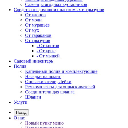
Саженцы ягодных кустарников
Средства от домашних насекомых и грызунов
От клопов
От моли
От муравьев
От мух
От тараканов
От грызунов
- От кротов
- От крыс
- От мышей
Садовый инвентарь
Полив
Капельный полив и комплектующие
Насадки на шланг
Опрыскиватели, Лейки
Ремкомплекты для опрыскивателей
Соединители для шланга
Шланги
Услуги
Назад
О нас
Новый пункт меню