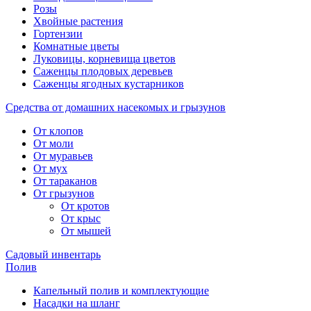
Розы
Хвойные растения
Гортензии
Комнатные цветы
Луковицы, корневища цветов
Саженцы плодовых деревьев
Саженцы ягодных кустарников
Средства от домашних насекомых и грызунов
От клопов
От моли
От муравьев
От мух
От тараканов
От грызунов
От кротов
От крыс
От мышей
Садовый инвентарь
Полив
Капельный полив и комплектующие
Насадки на шланг