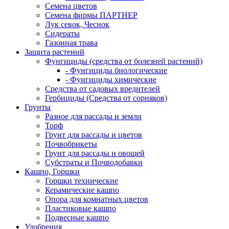
Семена цветов
Семена фирмы ПАРТНЕР
Лук севок, Чеснок
Сидераты
Газонная трава
Защита растений
Фунгициды (средства от болезней растений)
- Фунгициды биологические
- Фунгициды химические
Средства от садовых вредителей
Гербициды (Средства от сорняков)
Грунты
Разное для рассады и земли
Торф
Грунт для рассады и цветов
Почвобрикеты
Грунт для рассады и овощей
Субстраты и Почводобавки
Кашпо, Горшки
Горшки технические
Керамические кашпо
Опора для комнатных цветов
Пластиковые кашпо
Подвесные кашпо
Удобрения