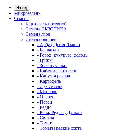
Назад
Микрозелень
Семена
Картофель посевной
Семена ЭКЗОТИКА
Семена ягод
Семена овощей
- Арбуз, Дыня, Тыква
- Баклажан
- Горох, кукуруза, фасоль
- Грибы
- Зелень, Салат
- Кабачок, Патиссон
- Капуста разная
- Картофель
- Лук семена
- Морковь
- Огурец
- Перец
- Редис
- Репа, Редька, Дайкон
- Свекла
- Томат
- Томаты редкие сорта