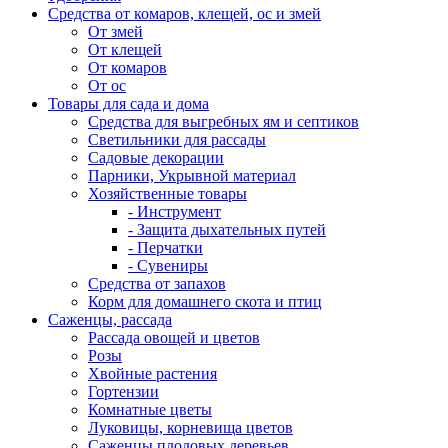
Средства от комаров, клещей, ос и змей
От змей
От клещей
От комаров
От ос
Товары для сада и дома
Средства для выгребных ям и септиков
Светильники для рассады
Садовые декорации
Парники, Укрывной материал
Хозяйственные товары
- Инструмент
- Защита дыхательных путей
- Перчатки
- Сувениры
Средства от запахов
Корм для домашнего скота и птиц
Саженцы, рассада
Рассада овощей и цветов
Розы
Хвойные растения
Гортензии
Комнатные цветы
Луковицы, корневища цветов
Саженцы плодовых деревьев