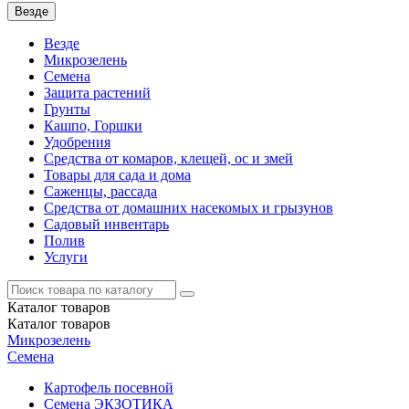
Везде
Везде
Микрозелень
Семена
Защита растений
Грунты
Кашпо, Горшки
Удобрения
Средства от комаров, клещей, ос и змей
Товары для сада и дома
Саженцы, рассада
Средства от домашних насекомых и грызунов
Садовый инвентарь
Полив
Услуги
Каталог
товаров
Каталог
товаров
Микрозелень
Семена
Картофель посевной
Семена ЭКЗОТИКА