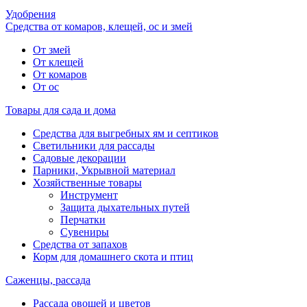
Удобрения
Средства от комаров, клещей, ос и змей
От змей
От клещей
От комаров
От ос
Товары для сада и дома
Средства для выгребных ям и септиков
Светильники для рассады
Садовые декорации
Парники, Укрывной материал
Хозяйственные товары
Инструмент
Защита дыхательных путей
Перчатки
Сувениры
Средства от запахов
Корм для домашнего скота и птиц
Саженцы, рассада
Рассада овощей и цветов