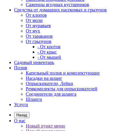
Саженцы ягодных кустарников
Средства от домашних насекомых и грызунов
От клопов
От моли
От муравьев
От мух
От тараканов
От грызунов
- От кротов
- От крыс
- От мышей
Садовый инвентарь
Полив
Капельный полив и комплектующие
Насадки на шланг
Опрыскиватели, Лейки
Ремкомплекты для опрыскивателей
Соединители для шланга
Шланги
Услуги
Назад
О нас
Новый пункт меню