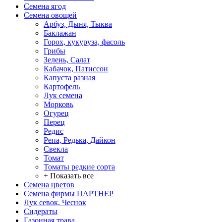
Семена ягод
Семена овощей
Арбуз, Дыня, Тыква
Баклажан
Горох, кукуруза, фасоль
Грибы
Зелень, Салат
Кабачок, Патиссон
Капуста разная
Картофель
Лук семена
Морковь
Огурец
Перец
Редис
Репа, Редька, Дайкон
Свекла
Томат
Томаты редкие сорта
+ Показать все
Семена цветов
Семена фирмы ПАРТНЕР
Лук севок, Чеснок
Сидераты
Газонная трава