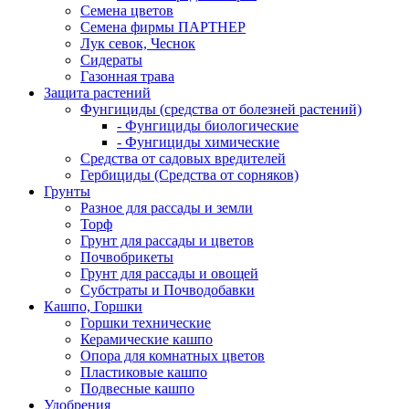
Семена цветов
Семена фирмы ПАРТНЕР
Лук севок, Чеснок
Сидераты
Газонная трава
Защита растений
Фунгициды (средства от болезней растений)
- Фунгициды биологические
- Фунгициды химические
Средства от садовых вредителей
Гербициды (Средства от сорняков)
Грунты
Разное для рассады и земли
Торф
Грунт для рассады и цветов
Почвобрикеты
Грунт для рассады и овощей
Субстраты и Почводобавки
Кашпо, Горшки
Горшки технические
Керамические кашпо
Опора для комнатных цветов
Пластиковые кашпо
Подвесные кашпо
Удобрения