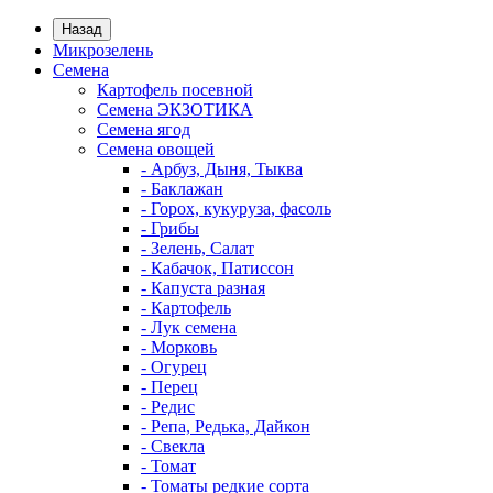
Назад
Микрозелень
Семена
Картофель посевной
Семена ЭКЗОТИКА
Семена ягод
Семена овощей
- Арбуз, Дыня, Тыква
- Баклажан
- Горох, кукуруза, фасоль
- Грибы
- Зелень, Салат
- Кабачок, Патиссон
- Капуста разная
- Картофель
- Лук семена
- Морковь
- Огурец
- Перец
- Редис
- Репа, Редька, Дайкон
- Свекла
- Томат
- Томаты редкие сорта