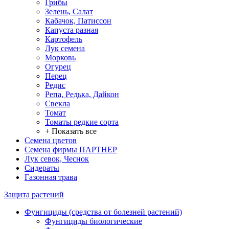
Грибы
Зелень, Салат
Кабачок, Патиссон
Капуста разная
Картофель
Лук семена
Морковь
Огурец
Перец
Редис
Репа, Редька, Дайкон
Свекла
Томат
Томаты редкие сорта
+ Показать все
Семена цветов
Семена фирмы ПАРТНЕР
Лук севок, Чеснок
Сидераты
Газонная трава
Защита растений
Фунгициды (средства от болезней растений)
Фунгициды биологические