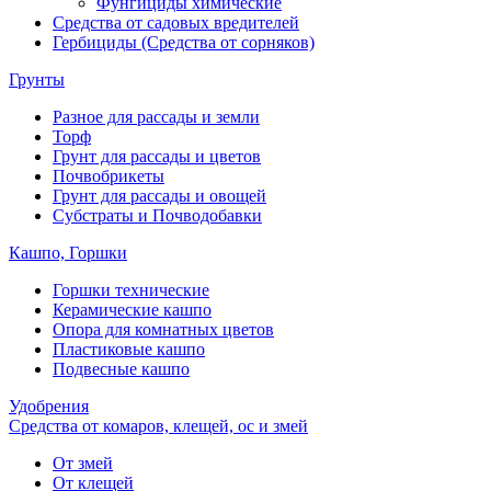
Фунгициды химические
Средства от садовых вредителей
Гербициды (Средства от сорняков)
Грунты
Разное для рассады и земли
Торф
Грунт для рассады и цветов
Почвобрикеты
Грунт для рассады и овощей
Субстраты и Почводобавки
Кашпо, Горшки
Горшки технические
Керамические кашпо
Опора для комнатных цветов
Пластиковые кашпо
Подвесные кашпо
Удобрения
Средства от комаров, клещей, ос и змей
От змей
От клещей