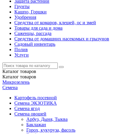
Защита растений
Грунты
Кашпо, Горшки
Удобрения
Средства от комаров, клещей, ос и змей
Товары для сада и дома
Саженцы, рассада
Средства от домашних насекомых и грызунов
Садовый инвентарь
Полив
Услуги
Каталог
товаров
Каталог
товаров
Микрозелень
Семена
Картофель посевной
Семена ЭКЗОТИКА
Семена ягод
Семена овощей
Арбуз, Дыня, Тыква
Баклажан
Горох, кукуруза, фасоль