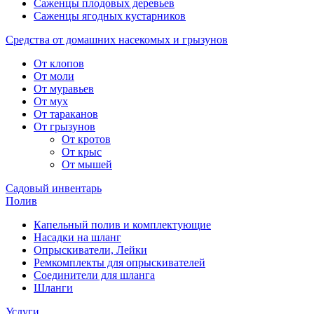
Саженцы плодовых деревьев
Саженцы ягодных кустарников
Средства от домашних насекомых и грызунов
От клопов
От моли
От муравьев
От мух
От тараканов
От грызунов
От кротов
От крыс
От мышей
Садовый инвентарь
Полив
Капельный полив и комплектующие
Насадки на шланг
Опрыскиватели, Лейки
Ремкомплекты для опрыскивателей
Соединители для шланга
Шланги
Услуги