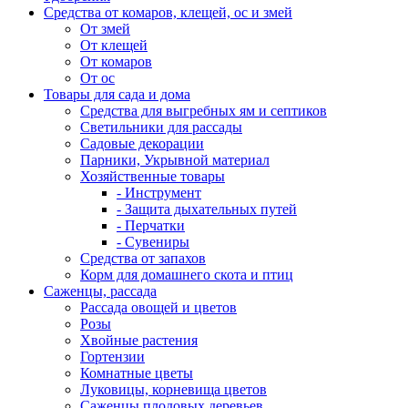
Средства от комаров, клещей, ос и змей
От змей
От клещей
От комаров
От ос
Товары для сада и дома
Средства для выгребных ям и септиков
Светильники для рассады
Садовые декорации
Парники, Укрывной материал
Хозяйственные товары
- Инструмент
- Защита дыхательных путей
- Перчатки
- Сувениры
Средства от запахов
Корм для домашнего скота и птиц
Саженцы, рассада
Рассада овощей и цветов
Розы
Хвойные растения
Гортензии
Комнатные цветы
Луковицы, корневища цветов
Саженцы плодовых деревьев