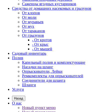
Саженцы ягодных кустарников
Средства от домашних насекомых и грызунов
От клопов
От моли
От муравьев
От мух
От тараканов
От грызунов
- От кротов
- От крыс
- От мышей
Садовый инвентарь
Полив
Капельный полив и комплектующие
Насадки на шланг
Опрыскиватели, Лейки
Ремкомплекты для опрыскивателей
Соединители для шланга
Шланги
Услуги
Назад
О нас
Новый пункт меню