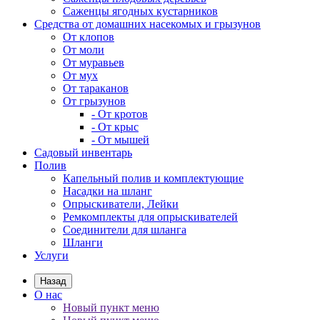
Саженцы ягодных кустарников
Средства от домашних насекомых и грызунов
От клопов
От моли
От муравьев
От мух
От тараканов
От грызунов
- От кротов
- От крыс
- От мышей
Садовый инвентарь
Полив
Капельный полив и комплектующие
Насадки на шланг
Опрыскиватели, Лейки
Ремкомплекты для опрыскивателей
Соединители для шланга
Шланги
Услуги
Назад
О нас
Новый пункт меню