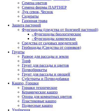
Семена цветов
Семена фирмы ПАРТНЕР
Лук севок, Чеснок
Сидераты
Газонная трава
Защита растений
Фунгициды (средства от болезней растений)
- Фунгициды биологические
- Фунгициды химические
Средства от садовых вредителей
Гербициды (Средства от сорняков)
Грунты
Разное для рассады и земли
Торф
Грунт для рассады и цветов
Почвобрикеты
Грунт для рассады и овощей
Субстраты и Почводобавки
Кашпо, Горшки
Горшки технические
Керамические кашпо
Опора для комнатных цветов
Пластиковые кашпо
Подвесные кашпо
Удобрения