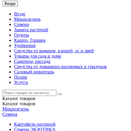
Везде
Везде
Микрозелень
Семена
Защита растений
Грунты
Кашпо, Горшки
Удобрения
Средства от комаров, клещей, ос и змей
Товары для сада и дома
Саженцы, рассада
Средства от домашних насекомых и грызунов
Садовый инвентарь
Полив
Услуги
Каталог
товаров
Каталог
товаров
Микрозелень
Семена
Картофель посевной
Семена ЭКЗОТИКА