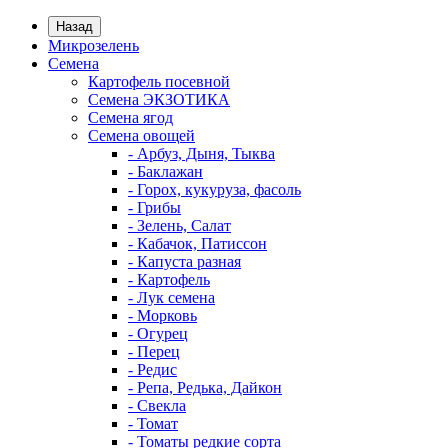
Назад
Микрозелень
Семена
Картофель посевной
Семена ЭКЗОТИКА
Семена ягод
Семена овощей
- Арбуз, Дыня, Тыква
- Баклажан
- Горох, кукуруза, фасоль
- Грибы
- Зелень, Салат
- Кабачок, Патиссон
- Капуста разная
- Картофель
- Лук семена
- Морковь
- Огурец
- Перец
- Редис
- Репа, Редька, Дайкон
- Свекла
- Томат
- Томаты редкие сорта