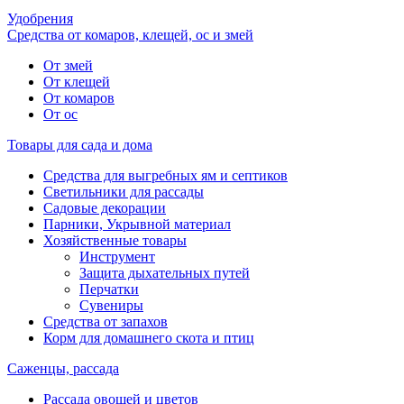
Удобрения
Средства от комаров, клещей, ос и змей
От змей
От клещей
От комаров
От ос
Товары для сада и дома
Средства для выгребных ям и септиков
Светильники для рассады
Садовые декорации
Парники, Укрывной материал
Хозяйственные товары
Инструмент
Защита дыхательных путей
Перчатки
Сувениры
Средства от запахов
Корм для домашнего скота и птиц
Саженцы, рассада
Рассада овощей и цветов