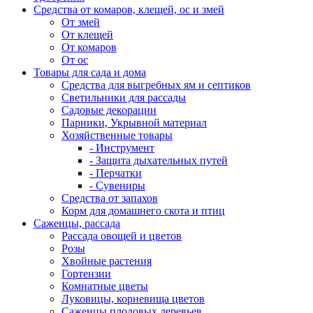
Средства от комаров, клещей, ос и змей
От змей
От клещей
От комаров
От ос
Товары для сада и дома
Средства для выгребных ям и септиков
Светильники для рассады
Садовые декорации
Парники, Укрывной материал
Хозяйственные товары
- Инструмент
- Защита дыхательных путей
- Перчатки
- Сувениры
Средства от запахов
Корм для домашнего скота и птиц
Саженцы, рассада
Рассада овощей и цветов
Розы
Хвойные растения
Гортензии
Комнатные цветы
Луковицы, корневища цветов
Саженцы плодовых деревьев