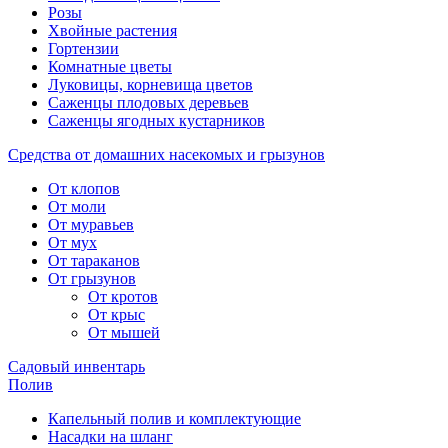
Розы
Хвойные растения
Гортензии
Комнатные цветы
Луковицы, корневища цветов
Саженцы плодовых деревьев
Саженцы ягодных кустарников
Средства от домашних насекомых и грызунов
От клопов
От моли
От муравьев
От мух
От тараканов
От грызунов
От кротов
От крыс
От мышей
Садовый инвентарь
Полив
Капельный полив и комплектующие
Насадки на шланг