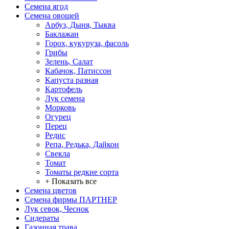
Семена ягод
Семена овощей
Арбуз, Дыня, Тыква
Баклажан
Горох, кукуруза, фасоль
Грибы
Зелень, Салат
Кабачок, Патиссон
Капуста разная
Картофель
Лук семена
Морковь
Огурец
Перец
Редис
Репа, Редька, Дайкон
Свекла
Томат
Томаты редкие сорта
+ Показать все
Семена цветов
Семена фирмы ПАРТНЕР
Лук севок, Чеснок
Сидераты
Газонная трава