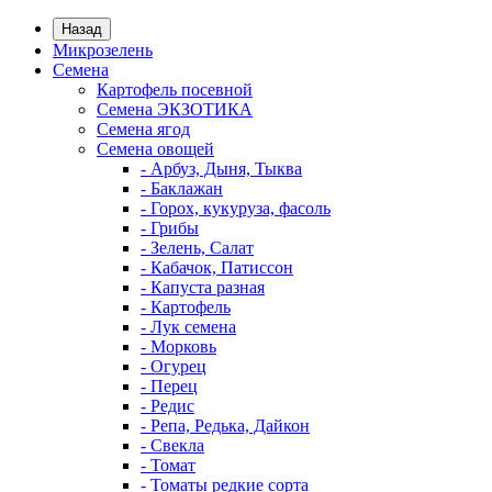
Назад
Микрозелень
Семена
Картофель посевной
Семена ЭКЗОТИКА
Семена ягод
Семена овощей
- Арбуз, Дыня, Тыква
- Баклажан
- Горох, кукуруза, фасоль
- Грибы
- Зелень, Салат
- Кабачок, Патиссон
- Капуста разная
- Картофель
- Лук семена
- Морковь
- Огурец
- Перец
- Редис
- Репа, Редька, Дайкон
- Свекла
- Томат
- Томаты редкие сорта