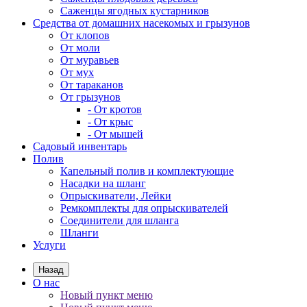
Саженцы ягодных кустарников
Средства от домашних насекомых и грызунов
От клопов
От моли
От муравьев
От мух
От тараканов
От грызунов
- От кротов
- От крыс
- От мышей
Садовый инвентарь
Полив
Капельный полив и комплектующие
Насадки на шланг
Опрыскиватели, Лейки
Ремкомплекты для опрыскивателей
Соединители для шланга
Шланги
Услуги
Назад
О нас
Новый пункт меню