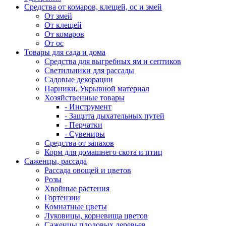
Средства от комаров, клещей, ос и змей
От змей
От клещей
От комаров
От ос
Товары для сада и дома
Средства для выгребных ям и септиков
Светильники для рассады
Садовые декорации
Парники, Укрывной материал
Хозяйственные товары
- Инструмент
- Защита дыхательных путей
- Перчатки
- Сувениры
Средства от запахов
Корм для домашнего скота и птиц
Саженцы, рассада
Рассада овощей и цветов
Розы
Хвойные растения
Гортензии
Комнатные цветы
Луковицы, корневища цветов
Саженцы плодовых деревьев