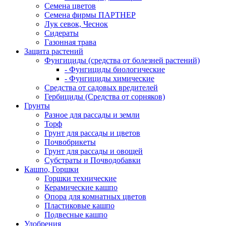
Семена цветов
Семена фирмы ПАРТНЕР
Лук севок, Чеснок
Сидераты
Газонная трава
Защита растений
Фунгициды (средства от болезней растений)
- Фунгициды биологические
- Фунгициды химические
Средства от садовых вредителей
Гербициды (Средства от сорняков)
Грунты
Разное для рассады и земли
Торф
Грунт для рассады и цветов
Почвобрикеты
Грунт для рассады и овощей
Субстраты и Почводобавки
Кашпо, Горшки
Горшки технические
Керамические кашпо
Опора для комнатных цветов
Пластиковые кашпо
Подвесные кашпо
Удобрения