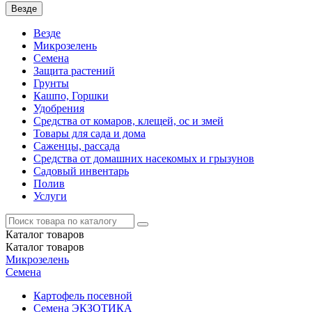
Везде
Везде
Микрозелень
Семена
Защита растений
Грунты
Кашпо, Горшки
Удобрения
Средства от комаров, клещей, ос и змей
Товары для сада и дома
Саженцы, рассада
Средства от домашних насекомых и грызунов
Садовый инвентарь
Полив
Услуги
Каталог
товаров
Каталог
товаров
Микрозелень
Семена
Картофель посевной
Семена ЭКЗОТИКА